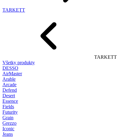
TARKETT
TARKETT
Všetky produkty
DESSO
AirMaster
Arable
Arcade
Defend
Desert
Essence
Fields
Futurity
Grain
Grezzo
Iconic
Jeans