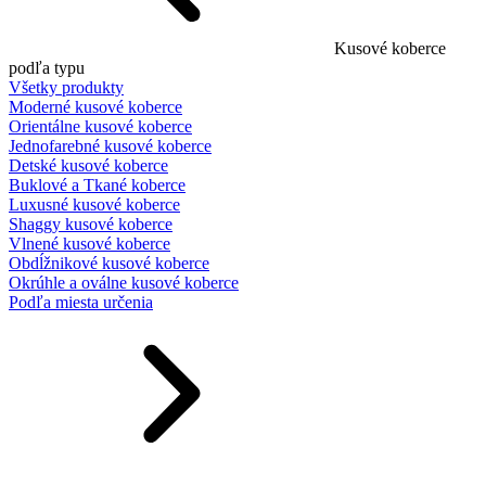
Kusové koberce
podľa typu
Všetky produkty
Moderné kusové koberce
Orientálne kusové koberce
Jednofarebné kusové koberce
Detské kusové koberce
Buklové a Tkané koberce
Luxusné kusové koberce
Shaggy kusové koberce
Vlnené kusové koberce
Obdĺžnikové kusové koberce
Okrúhle a oválne kusové koberce
Podľa miesta určenia