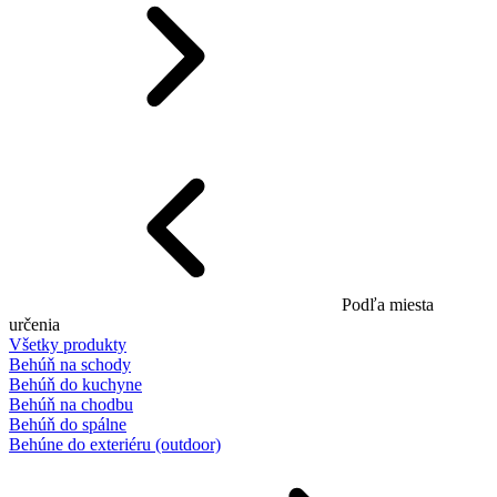
Podľa miesta
určenia
Všetky produkty
Behúň na schody
Behúň do kuchyne
Behúň na chodbu
Behúň do spálne
Behúne do exteriéru (outdoor)