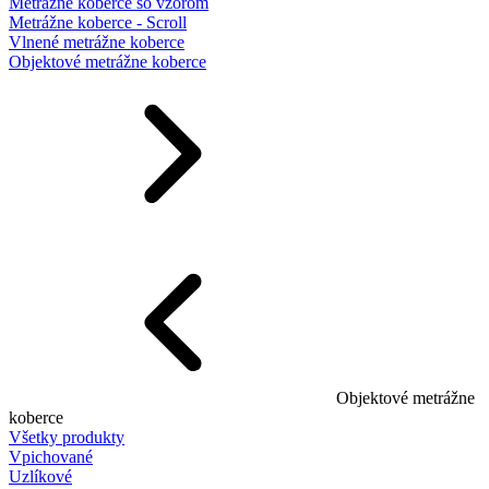
Metrážne koberce so vzorom
Metrážne koberce - Scroll
Vlnené metrážne koberce
Objektové metrážne koberce
Objektové metrážne
koberce
Všetky produkty
Vpichované
Uzlíkové