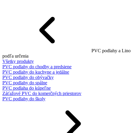
PVC podlahy a Lino
podľa určenia
Všetky produkty
PVC podlahy do chodby a predsiene
PVC podlahy do kuchyne a jedálne
PVC podlahy do obývačky
PVC podlahy do spálne
PVC podlaha do kúpeľne
Záťažové PVC do komerčných priestorov
PVC podlahy do školy