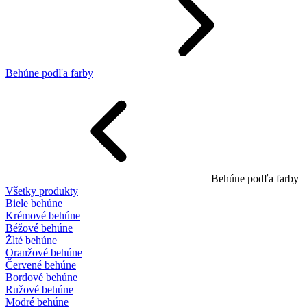
Behúne podľa farby
Behúne podľa farby
Všetky produkty
Biele behúne
Krémové behúne
Béžové behúne
Žlté behúne
Oranžové behúne
Červené behúne
Bordové behúne
Ružové behúne
Modré behúne