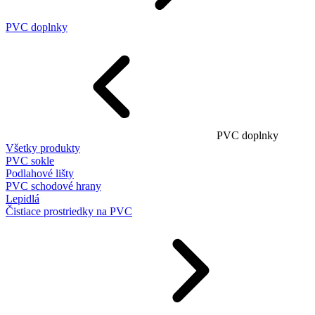
PVC doplnky
PVC doplnky
Všetky produkty
PVC sokle
Podlahové lišty
PVC schodové hrany
Lepidlá
Čistiace prostriedky na PVC