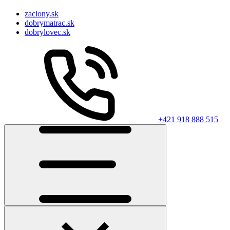
zaclony.sk
dobrymatrac.sk
dobrylovec.sk
+421 918 888 515