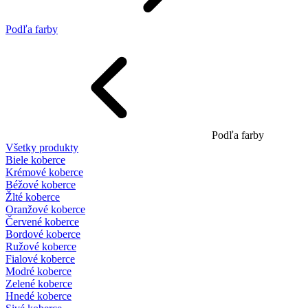
Podľa farby
Podľa farby
Všetky produkty
Biele koberce
Krémové koberce
Béžové koberce
Žlté koberce
Oranžové koberce
Červené koberce
Bordové koberce
Ružové koberce
Fialové koberce
Modré koberce
Zelené koberce
Hnedé koberce