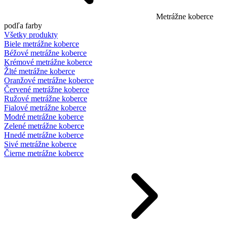
Metrážne koberce
podľa farby
Všetky produkty
Biele metrážne koberce
Béžové metrážne koberce
Krémové metrážne koberce
Žlté metrážne koberce
Oranžové metrážne koberce
Červené metrážne koberce
Ružové metrážne koberce
Fialové metrážne koberce
Modré metrážne koberce
Zelené metrážne koberce
Hnedé metrážne koberce
Sivé metrážne koberce
Čierne metrážne koberce