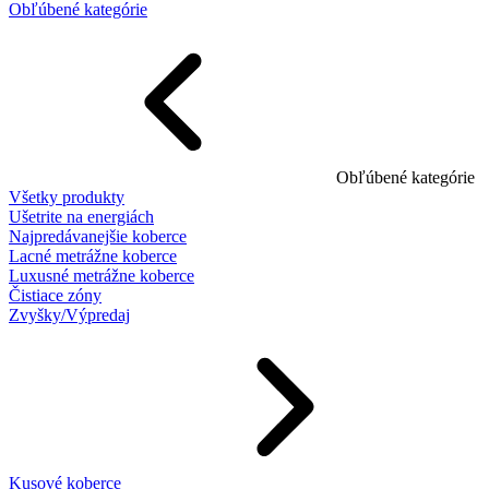
Obľúbené kategórie
Obľúbené kategórie
Všetky produkty
Ušetrite na energiách
Najpredávanejšie koberce
Lacné metrážne koberce
Luxusné metrážne koberce
Čistiace zóny
Zvyšky/Výpredaj
Kusové koberce