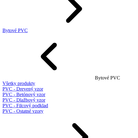
Bytové PVC
Bytové PVC
Všetky produkty
PVC - Drevený vzor
PVC - Betónový vzor
PVC - Dlažbový vzor
PVC - Filcový podklad
PVC - Ostatné vzory