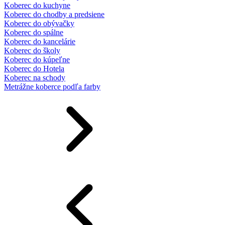
Koberec do kuchyne
Koberec do chodby a predsiene
Koberec do obývačky
Koberec do spálne
Koberec do kancelárie
Koberec do školy
Koberec do kúpeľne
Koberec do Hotela
Koberec na schody
Metrážne koberce podľa farby