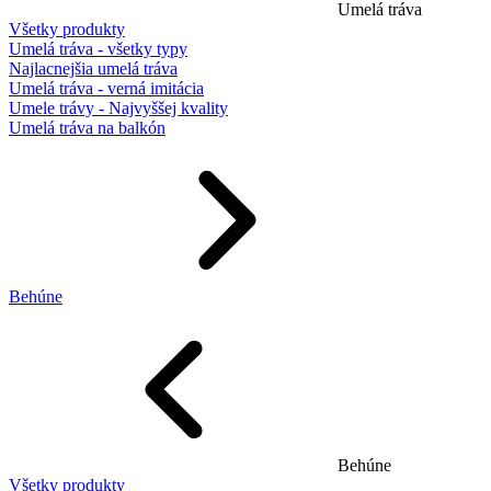
Umelá tráva
Všetky produkty
Umelá tráva - všetky typy
Najlacnejšia umelá tráva
Umelá tráva - verná imitácia
Umele trávy - Najvyššej kvality
Umelá tráva na balkón
Behúne
Behúne
Všetky produkty