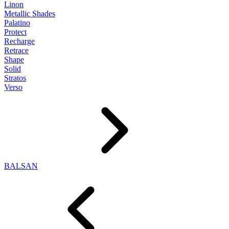
Linon
Metallic Shades
Palatino
Protect
Recharge
Retrace
Shape
Solid
Stratos
Verso
BALSAN