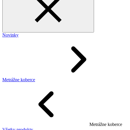
Novinky
Metrážne koberce
Metrážne koberce
Všetky produkty