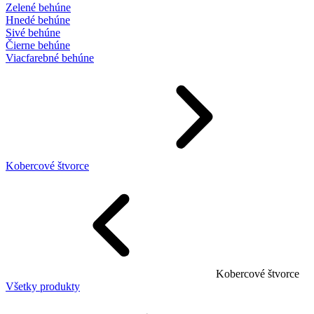
Zelené behúne
Hnedé behúne
Sivé behúne
Čierne behúne
Viacfarebné behúne
Kobercové štvorce
Kobercové štvorce
Všetky produkty