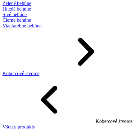
Zelené behúne
Hnedé behúne
Sivé behúne
Čierne behúne
Viacfarebné behúne
Kobercové štvorce
Kobercové štvorce
Všetky produkty