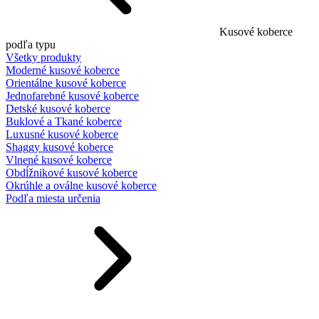
Kusové koberce
podľa typu
Všetky produkty
Moderné kusové koberce
Orientálne kusové koberce
Jednofarebné kusové koberce
Detské kusové koberce
Buklové a Tkané koberce
Luxusné kusové koberce
Shaggy kusové koberce
Vlnené kusové koberce
Obdĺžnikové kusové koberce
Okrúhle a oválne kusové koberce
Podľa miesta určenia