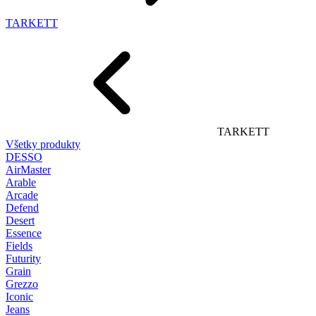
TARKETT
TARKETT
Všetky produkty
DESSO
AirMaster
Arable
Arcade
Defend
Desert
Essence
Fields
Futurity
Grain
Grezzo
Iconic
Jeans