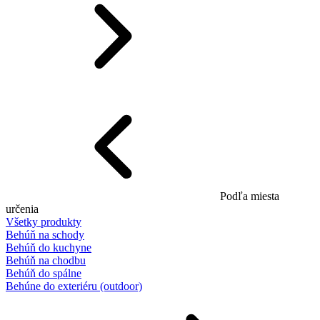
Podľa miesta
určenia
Všetky produkty
Behúň na schody
Behúň do kuchyne
Behúň na chodbu
Behúň do spálne
Behúne do exteriéru (outdoor)