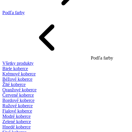
Podľa farby
Podľa farby
Všetky produkty
Biele koberce
Krémové koberce
Béžové koberce
Žlté koberce
Oranžové koberce
Červené koberce
Bordové koberce
Ružové koberce
Fialové koberce
Modré koberce
Zelené koberce
Hnedé koberce