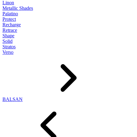
Linon
Metallic Shades
Palatino
Protect
Recharge
Retrace
Shape
Solid
Stratos
Verso
BALSAN