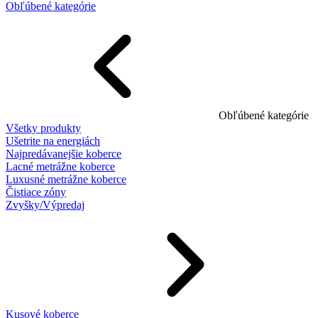
Obľúbené kategórie
Obľúbené kategórie
Všetky produkty
Ušetrite na energiách
Najpredávanejšie koberce
Lacné metrážne koberce
Luxusné metrážne koberce
Čistiace zóny
Zvyšky/Výpredaj
Kusové koberce