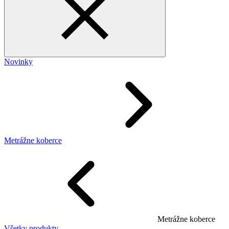
Novinky
Metrážne koberce
Metrážne koberce
Všetky produkty