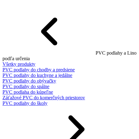
PVC podlahy a Lino
podľa určenia
Všetky produkty
PVC podlahy do chodby a predsiene
PVC podlahy do kuchyne a jedálne
PVC podlahy do obývačky
PVC podlahy do spálne
PVC podlaha do kúpeľne
Záťažové PVC do komerčných priestorov
PVC podlahy do školy