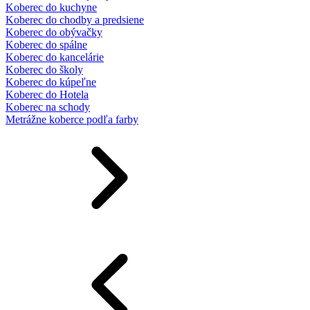
Koberec do kuchyne
Koberec do chodby a predsiene
Koberec do obývačky
Koberec do spálne
Koberec do kancelárie
Koberec do školy
Koberec do kúpeľne
Koberec do Hotela
Koberec na schody
Metrážne koberce podľa farby