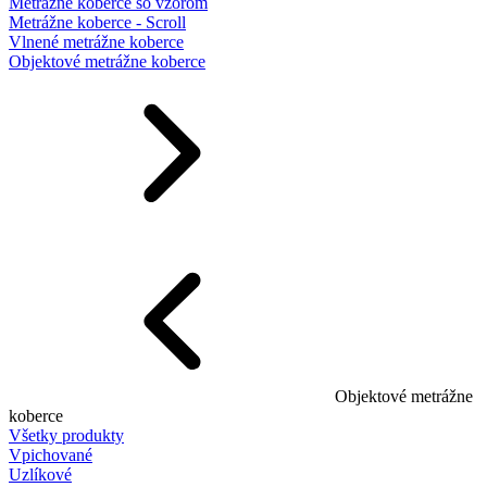
Metrážne koberce so vzorom
Metrážne koberce - Scroll
Vlnené metrážne koberce
Objektové metrážne koberce
Objektové metrážne
koberce
Všetky produkty
Vpichované
Uzlíkové