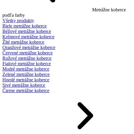
Metrážne koberce
podľa farby
Všetky produkty
Biele metrážne koberce
Béžové metrážne koberce
Krémové metrážne koberce
Žlté metrážne koberce
Oranžové metrážne koberce
Červené metrážne koberce
Ružové metrážne koberce
Fialové metrážne koberce
Modré metrážne koberce
Zelené metrážne koberce
Hnedé metrážne koberce
Sivé metrážne koberce
Čierne metrážne koberce