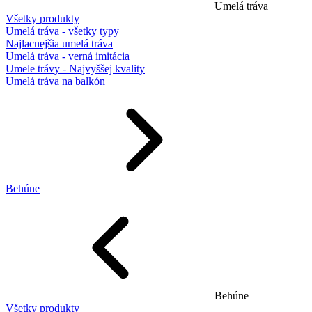
Umelá tráva
Všetky produkty
Umelá tráva - všetky typy
Najlacnejšia umelá tráva
Umelá tráva - verná imitácia
Umele trávy - Najvyššej kvality
Umelá tráva na balkón
Behúne
Behúne
Všetky produkty