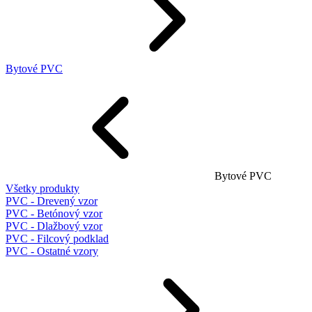
Bytové PVC
Bytové PVC
Všetky produkty
PVC - Drevený vzor
PVC - Betónový vzor
PVC - Dlažbový vzor
PVC - Filcový podklad
PVC - Ostatné vzory