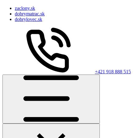
zaclony.sk
dobrymatrac.sk
dobrylovec.sk
+421 918 888 515