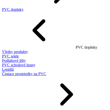
PVC doplnky
PVC doplnky
Všetky produkty
PVC sokle
Podlahové lišty
PVC schodové hrany
Lepidlá
Čistiace prostriedky na PVC