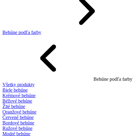
Behúne podľa farby
Behúne podľa farby
Všetky produkty
Biele behúne
Krémové behúne
Béžové behúne
Žlté behúne
Oranžové behúne
Červené behúne
Bordové behúne
Ružové behúne
Modré behúne