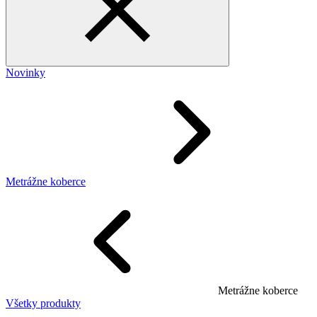
Novinky
Metrážne koberce
Metrážne koberce
Všetky produkty