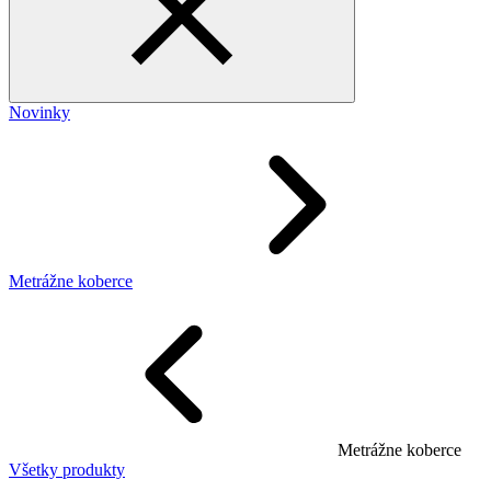
Novinky
Metrážne koberce
Metrážne koberce
Všetky produkty