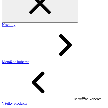
Novinky
Metrážne koberce
Metrážne koberce
Všetky produkty