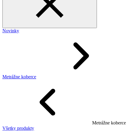
Novinky
Metrážne koberce
Metrážne koberce
Všetky produkty