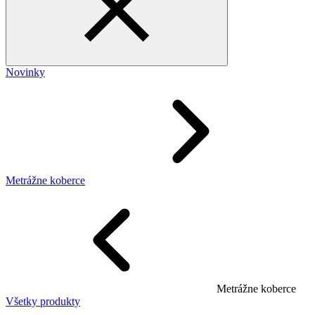
Novinky
Metrážne koberce
Metrážne koberce
Všetky produkty