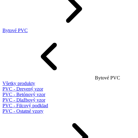
Bytové PVC
Bytové PVC
Všetky produkty
PVC - Drevený vzor
PVC - Betónový vzor
PVC - Dlažbový vzor
PVC - Filcový podklad
PVC - Ostatné vzory