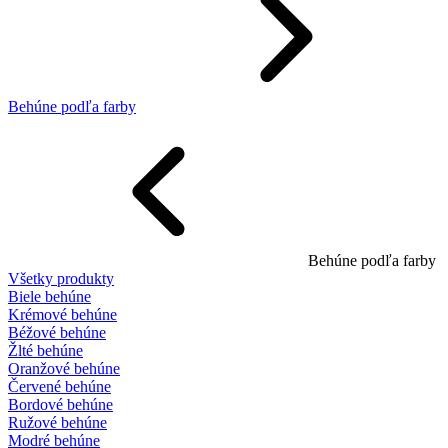
Behúne podľa farby
Behúne podľa farby
Všetky produkty
Biele behúne
Krémové behúne
Béžové behúne
Žlté behúne
Oranžové behúne
Červené behúne
Bordové behúne
Ružové behúne
Modré behúne