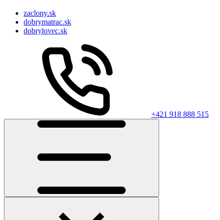
zaclony.sk
dobrymatrac.sk
dobrylovec.sk
+421 918 888 515