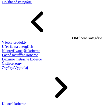
Obľúbené kategórie
Obľúbené kategórie
Všetky produkty
Ušetrite na energiách
Najpredávanejšie koberce
Lacné metrážne koberce
Luxusné metrážne koberce
Čistiace zóny
Zvyšky/Výpredaj
Kusové koberce