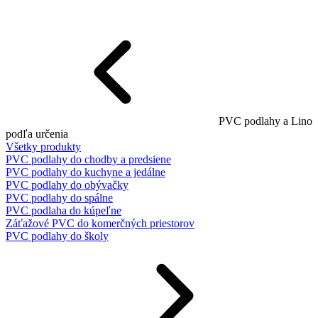
PVC podlahy a Lino
podľa určenia
Všetky produkty
PVC podlahy do chodby a predsiene
PVC podlahy do kuchyne a jedálne
PVC podlahy do obývačky
PVC podlahy do spálne
PVC podlaha do kúpeľne
Záťažové PVC do komerčných priestorov
PVC podlahy do školy