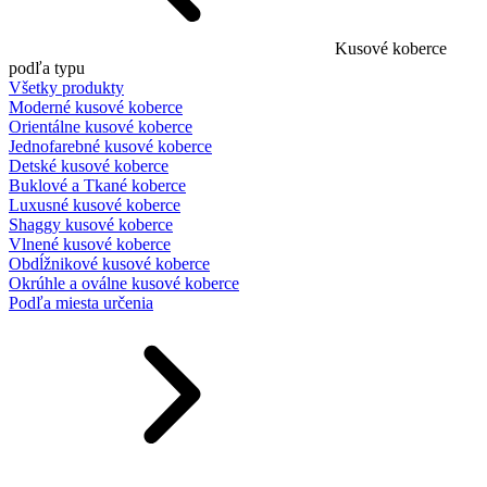
Kusové koberce
podľa typu
Všetky produkty
Moderné kusové koberce
Orientálne kusové koberce
Jednofarebné kusové koberce
Detské kusové koberce
Buklové a Tkané koberce
Luxusné kusové koberce
Shaggy kusové koberce
Vlnené kusové koberce
Obdĺžnikové kusové koberce
Okrúhle a oválne kusové koberce
Podľa miesta určenia