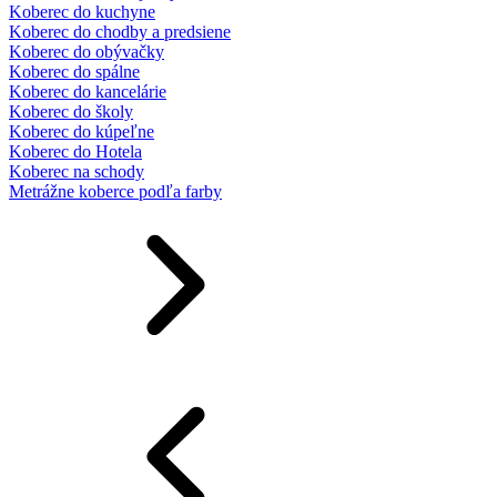
Koberec do kuchyne
Koberec do chodby a predsiene
Koberec do obývačky
Koberec do spálne
Koberec do kancelárie
Koberec do školy
Koberec do kúpeľne
Koberec do Hotela
Koberec na schody
Metrážne koberce podľa farby