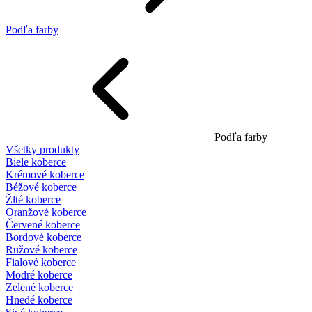
Podľa farby
Podľa farby
Všetky produkty
Biele koberce
Krémové koberce
Béžové koberce
Žlté koberce
Oranžové koberce
Červené koberce
Bordové koberce
Ružové koberce
Fialové koberce
Modré koberce
Zelené koberce
Hnedé koberce