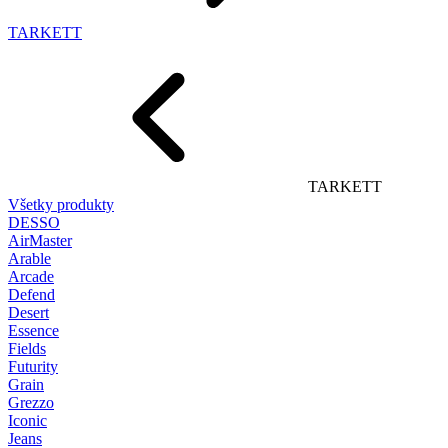
TARKETT
TARKETT
Všetky produkty
DESSO
AirMaster
Arable
Arcade
Defend
Desert
Essence
Fields
Futurity
Grain
Grezzo
Iconic
Jeans