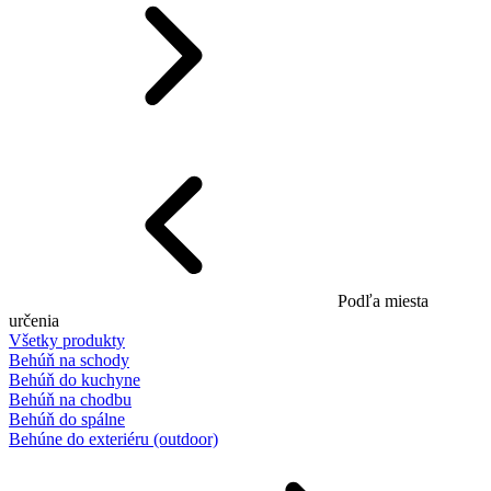
Podľa miesta
určenia
Všetky produkty
Behúň na schody
Behúň do kuchyne
Behúň na chodbu
Behúň do spálne
Behúne do exteriéru (outdoor)