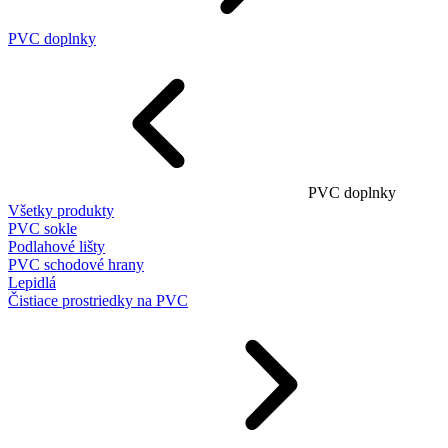
PVC doplnky
PVC doplnky
Všetky produkty
PVC sokle
Podlahové lišty
PVC schodové hrany
Lepidlá
Čistiace prostriedky na PVC