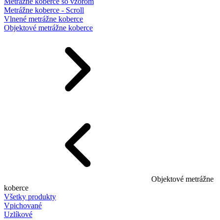
Metrážne koberce so vzorom
Metrážne koberce - Scroll
Vlnené metrážne koberce
Objektové metrážne koberce
Objektové metrážne
koberce
Všetky produkty
Vpichované
Uzlíkové