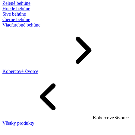
Zelené behúne
Hnedé behúne
Sivé behúne
Čierne behúne
Viacfarebné behúne
Kobercové štvorce
Kobercové štvorce
Všetky produkty