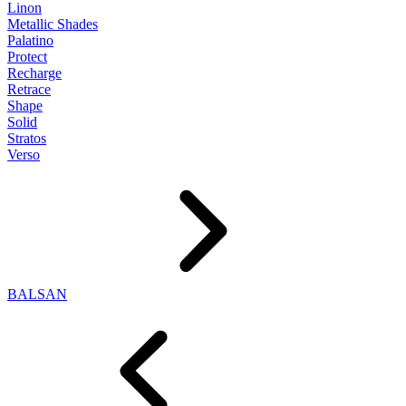
Linon
Metallic Shades
Palatino
Protect
Recharge
Retrace
Shape
Solid
Stratos
Verso
BALSAN