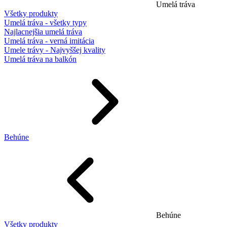
Umelá tráva
Všetky produkty
Umelá tráva - všetky typy
Najlacnejšia umelá tráva
Umelá tráva - verná imitácia
Umele trávy - Najvyššej kvality
Umelá tráva na balkón
Behúne
Behúne
Všetky produkty