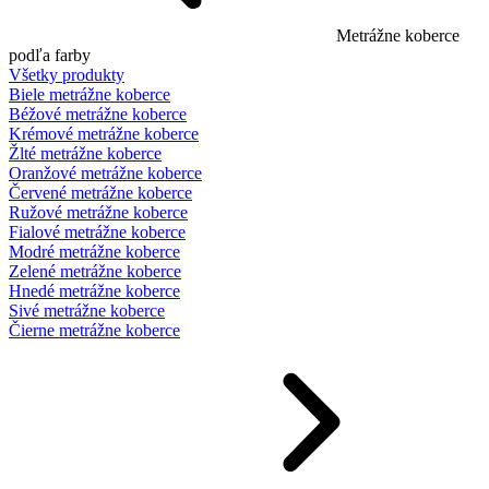
Metrážne koberce
podľa farby
Všetky produkty
Biele metrážne koberce
Béžové metrážne koberce
Krémové metrážne koberce
Žlté metrážne koberce
Oranžové metrážne koberce
Červené metrážne koberce
Ružové metrážne koberce
Fialové metrážne koberce
Modré metrážne koberce
Zelené metrážne koberce
Hnedé metrážne koberce
Sivé metrážne koberce
Čierne metrážne koberce