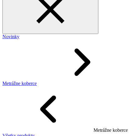
Novinky
Metrážne koberce
Metrážne koberce
Všetky produkty