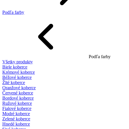
Podľa farby
Podľa farby
Všetky produkty
Biele koberce
Krémové koberce
Béžové koberce
Žlté koberce
Oranžové koberce
Červené koberce
Bordové koberce
Ružové koberce
Fialové koberce
Modré koberce
Zelené koberce
Hnedé koberce