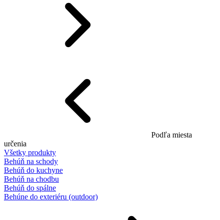
Podľa miesta
určenia
Všetky produkty
Behúň na schody
Behúň do kuchyne
Behúň na chodbu
Behúň do spálne
Behúne do exteriéru (outdoor)