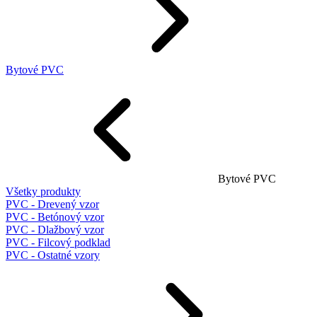
Bytové PVC
Bytové PVC
Všetky produkty
PVC - Drevený vzor
PVC - Betónový vzor
PVC - Dlažbový vzor
PVC - Filcový podklad
PVC - Ostatné vzory