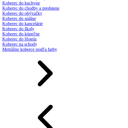
Koberec do kuchyne
Koberec do chodby a predsiene
Koberec do obývačky
Koberec do spálne
Koberec do kancelárie
Koberec do školy
Koberec do kúpeľne
Koberec do Hotela
Koberec na schody
Metrážne koberce podľa farby