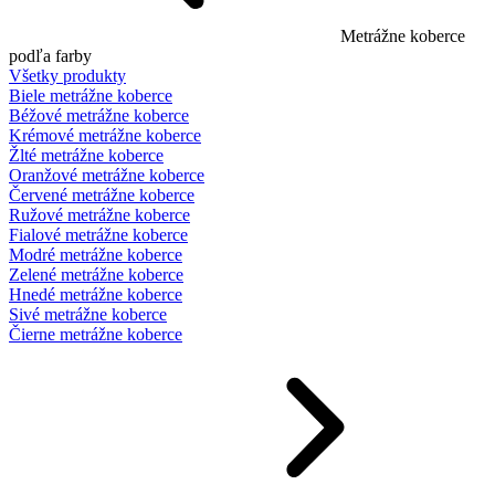
Metrážne koberce
podľa farby
Všetky produkty
Biele metrážne koberce
Béžové metrážne koberce
Krémové metrážne koberce
Žlté metrážne koberce
Oranžové metrážne koberce
Červené metrážne koberce
Ružové metrážne koberce
Fialové metrážne koberce
Modré metrážne koberce
Zelené metrážne koberce
Hnedé metrážne koberce
Sivé metrážne koberce
Čierne metrážne koberce