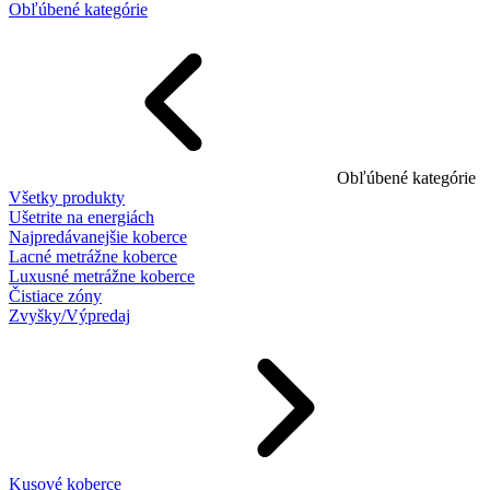
Obľúbené kategórie
Obľúbené kategórie
Všetky produkty
Ušetrite na energiách
Najpredávanejšie koberce
Lacné metrážne koberce
Luxusné metrážne koberce
Čistiace zóny
Zvyšky/Výpredaj
Kusové koberce