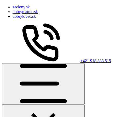
zaclony.sk
dobrymatrac.sk
dobrylovec.sk
+421 918 888 515