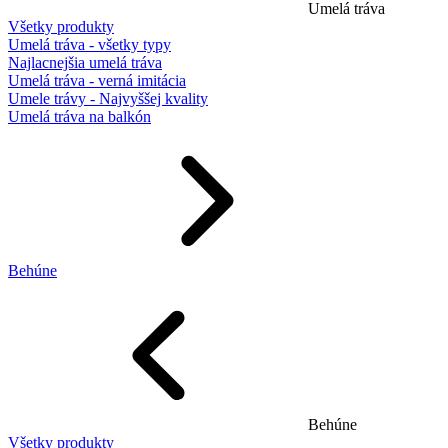
Umelá tráva
Všetky produkty
Umelá tráva - všetky typy
Najlacnejšia umelá tráva
Umelá tráva - verná imitácia
Umele trávy - Najvyššej kvality
Umelá tráva na balkón
Behúne
Behúne
Všetky produkty