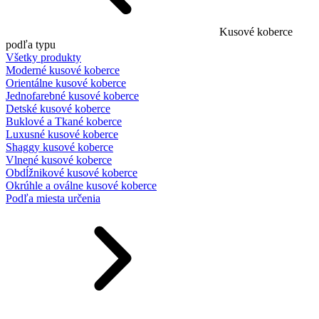
Kusové koberce
podľa typu
Všetky produkty
Moderné kusové koberce
Orientálne kusové koberce
Jednofarebné kusové koberce
Detské kusové koberce
Buklové a Tkané koberce
Luxusné kusové koberce
Shaggy kusové koberce
Vlnené kusové koberce
Obdĺžnikové kusové koberce
Okrúhle a oválne kusové koberce
Podľa miesta určenia