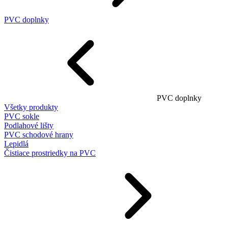
PVC doplnky
PVC doplnky
Všetky produkty
PVC sokle
Podlahové lišty
PVC schodové hrany
Lepidlá
Čistiace prostriedky na PVC