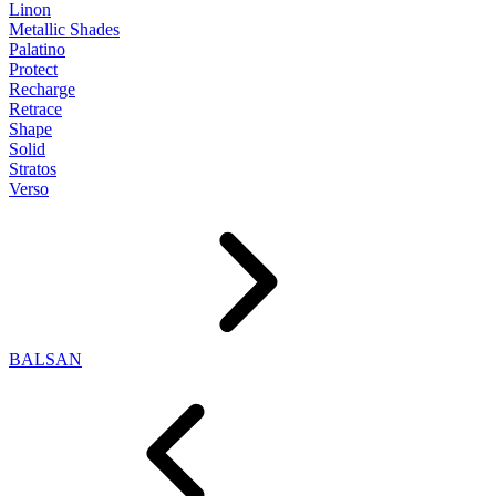
Linon
Metallic Shades
Palatino
Protect
Recharge
Retrace
Shape
Solid
Stratos
Verso
BALSAN