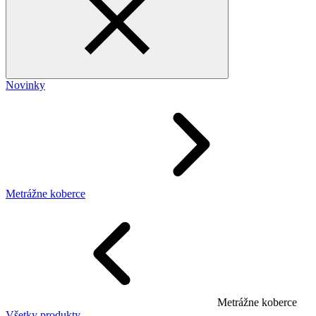
Novinky
Metrážne koberce
Metrážne koberce
Všetky produkty