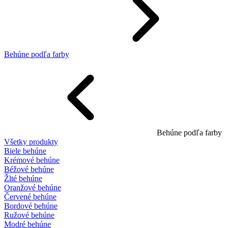
Behúne podľa farby
Behúne podľa farby
Všetky produkty
Biele behúne
Krémové behúne
Béžové behúne
Žlté behúne
Oranžové behúne
Červené behúne
Bordové behúne
Ružové behúne
Modré behúne