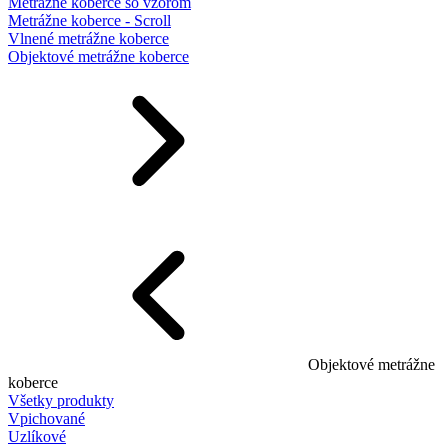
Metrážne koberce so vzorom
Metrážne koberce - Scroll
Vlnené metrážne koberce
Objektové metrážne koberce
Objektové metrážne
koberce
Všetky produkty
Vpichované
Uzlíkové