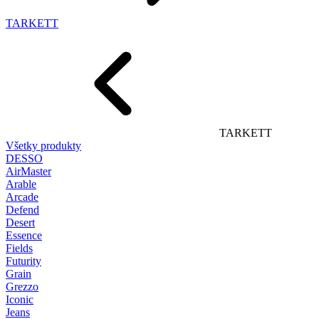
TARKETT
TARKETT
Všetky produkty
DESSO
AirMaster
Arable
Arcade
Defend
Desert
Essence
Fields
Futurity
Grain
Grezzo
Iconic
Jeans