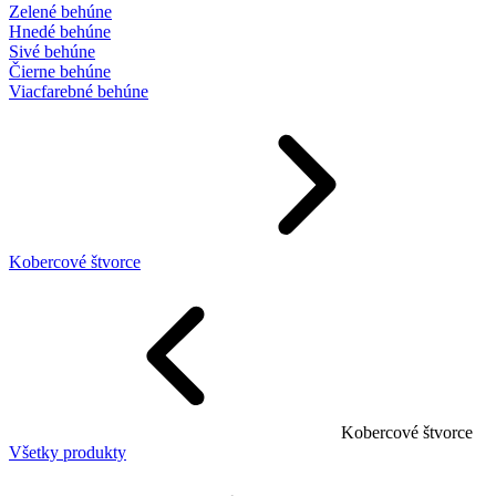
Zelené behúne
Hnedé behúne
Sivé behúne
Čierne behúne
Viacfarebné behúne
Kobercové štvorce
Kobercové štvorce
Všetky produkty