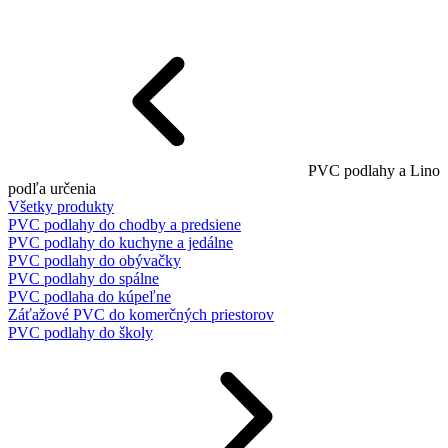
PVC podlahy a Lino
podľa určenia
Všetky produkty
PVC podlahy do chodby a predsiene
PVC podlahy do kuchyne a jedálne
PVC podlahy do obývačky
PVC podlahy do spálne
PVC podlaha do kúpeľne
Záťažové PVC do komerčných priestorov
PVC podlahy do školy