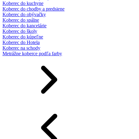
Koberec do kuchyne
Koberec do chodby a predsiene
Koberec do obývačky
Koberec do spálne
Koberec do kancelárie
Koberec do školy
Koberec do kúpeľne
Koberec do Hotela
Koberec na schody
Metrážne koberce podľa farby