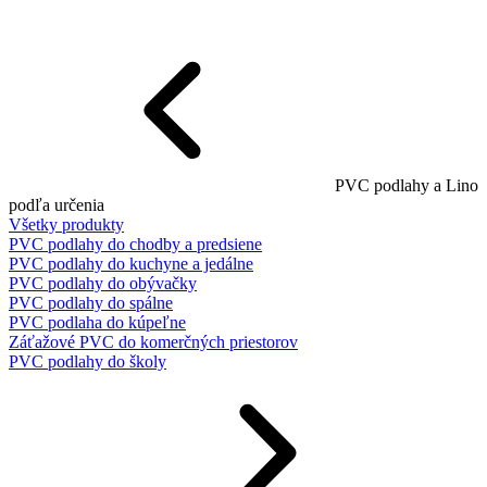
PVC podlahy a Lino
podľa určenia
Všetky produkty
PVC podlahy do chodby a predsiene
PVC podlahy do kuchyne a jedálne
PVC podlahy do obývačky
PVC podlahy do spálne
PVC podlaha do kúpeľne
Záťažové PVC do komerčných priestorov
PVC podlahy do školy