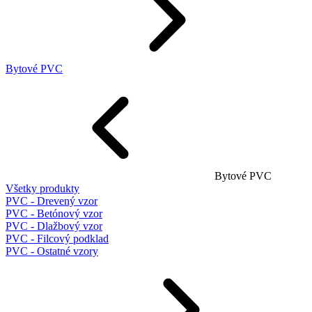
Bytové PVC
Bytové PVC
Všetky produkty
PVC - Drevený vzor
PVC - Betónový vzor
PVC - Dlažbový vzor
PVC - Filcový podklad
PVC - Ostatné vzory