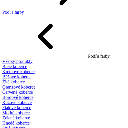
Podľa farby
Podľa farby
Všetky produkty
Biele koberce
Krémové koberce
Béžové koberce
Žlté koberce
Oranžové koberce
Červené koberce
Bordové koberce
Ružové koberce
Fialové koberce
Modré koberce
Zelené koberce
Hnedé koberce