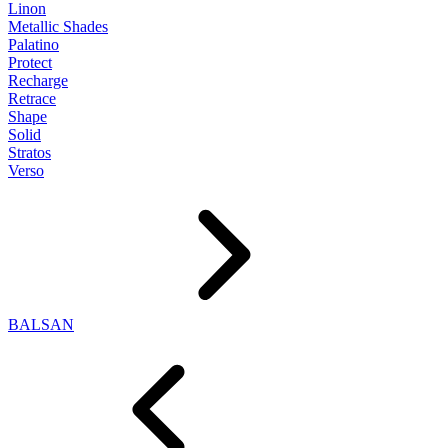
Linon
Metallic Shades
Palatino
Protect
Recharge
Retrace
Shape
Solid
Stratos
Verso
BALSAN