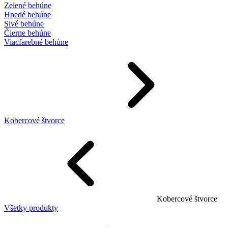
Zelené behúne
Hnedé behúne
Sivé behúne
Čierne behúne
Viacfarebné behúne
Kobercové štvorce
Kobercové štvorce
Všetky produkty