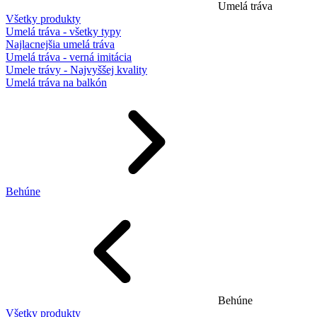
Umelá tráva
Všetky produkty
Umelá tráva - všetky typy
Najlacnejšia umelá tráva
Umelá tráva - verná imitácia
Umele trávy - Najvyššej kvality
Umelá tráva na balkón
Behúne
Behúne
Všetky produkty