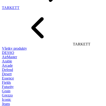
TARKETT
TARKETT
Všetky produkty
DESSO
AirMaster
Arable
Arcade
Defend
Desert
Essence
Fields
Futurity
Grain
Grezzo
Iconic
Jeans