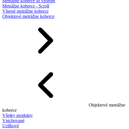
Metrážne koberce so vzorom
Metrážne koberce - Scroll
Vlnené metrážne koberce
Objektové metrážne koberce
Objektové metrážne
koberce
Všetky produkty
Vpichované
Uzlíkové