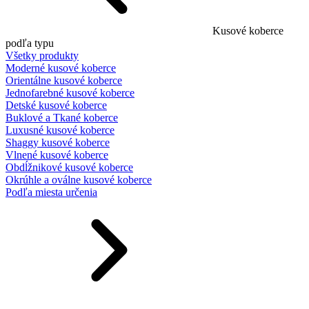
Kusové koberce
podľa typu
Všetky produkty
Moderné kusové koberce
Orientálne kusové koberce
Jednofarebné kusové koberce
Detské kusové koberce
Buklové a Tkané koberce
Luxusné kusové koberce
Shaggy kusové koberce
Vlnené kusové koberce
Obdĺžnikové kusové koberce
Okrúhle a oválne kusové koberce
Podľa miesta určenia