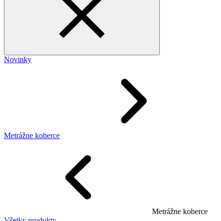
Novinky
Metrážne koberce
Metrážne koberce
Všetky produkty