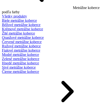
Metrážne koberce
podľa farby
Všetky produkty
Biele metrážne koberce
Béžové metrážne koberce
Krémové metrážne koberce
Žlté metrážne koberce
Oranžové metrážne koberce
Červené metrážne koberce
Ružové metrážne koberce
Fialové metrážne koberce
Modré metrážne koberce
Zelené metrážne koberce
Hnedé metrážne koberce
Sivé metrážne koberce
Čierne metrážne koberce