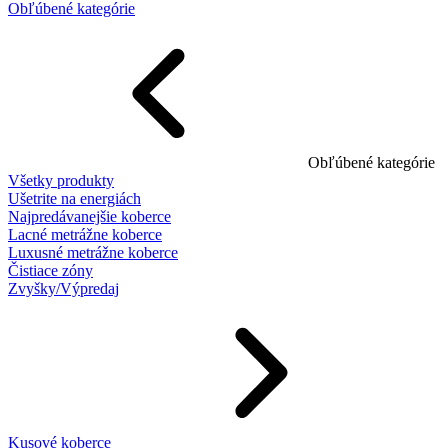
Obľúbené kategórie
Obľúbené kategórie
Všetky produkty
Ušetrite na energiách
Najpredávanejšie koberce
Lacné metrážne koberce
Luxusné metrážne koberce
Čistiace zóny
Zvyšky/Výpredaj
Kusové koberce