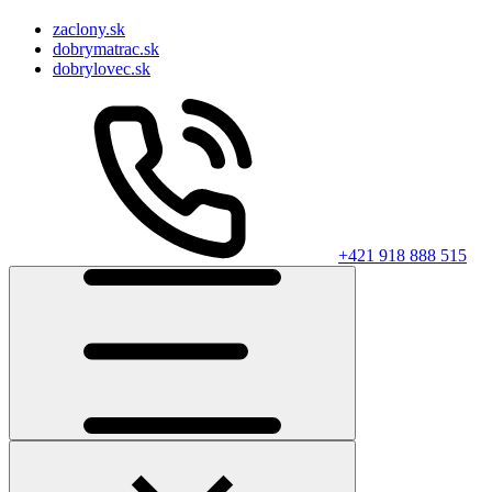
zaclony.sk
dobrymatrac.sk
dobrylovec.sk
+421 918 888 515