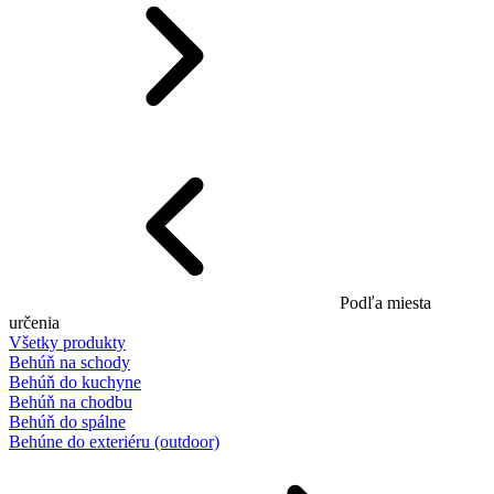
Podľa miesta
určenia
Všetky produkty
Behúň na schody
Behúň do kuchyne
Behúň na chodbu
Behúň do spálne
Behúne do exteriéru (outdoor)