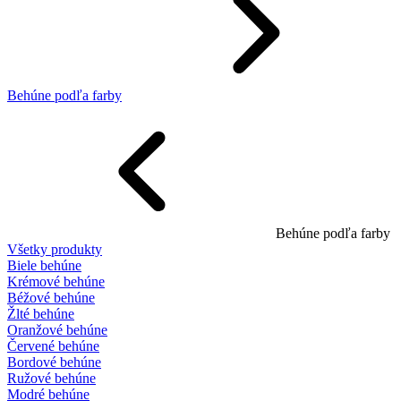
Behúne podľa farby
Behúne podľa farby
Všetky produkty
Biele behúne
Krémové behúne
Béžové behúne
Žlté behúne
Oranžové behúne
Červené behúne
Bordové behúne
Ružové behúne
Modré behúne