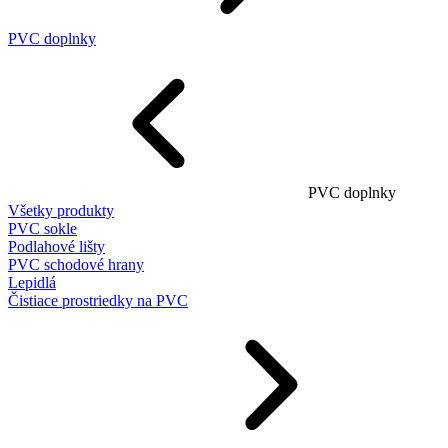
PVC doplnky
PVC doplnky
Všetky produkty
PVC sokle
Podlahové lišty
PVC schodové hrany
Lepidlá
Čistiace prostriedky na PVC