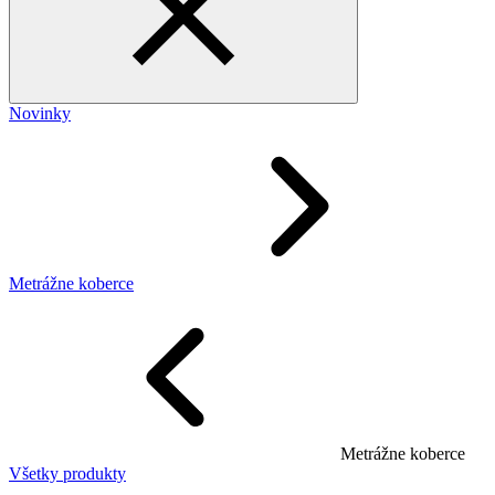
Novinky
Metrážne koberce
Metrážne koberce
Všetky produkty