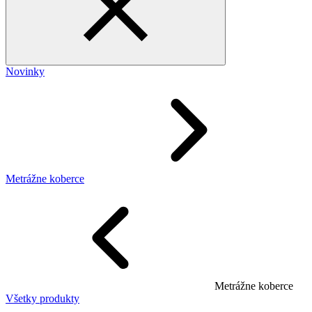
Novinky
Metrážne koberce
Metrážne koberce
Všetky produkty