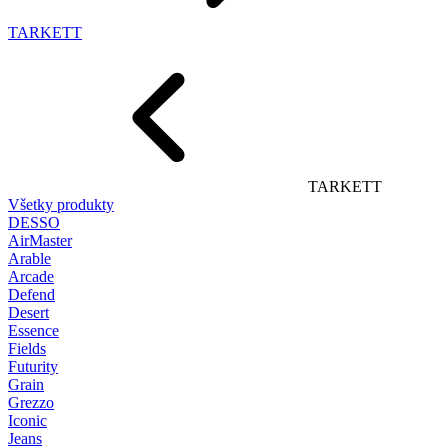
TARKETT
TARKETT
Všetky produkty
DESSO
AirMaster
Arable
Arcade
Defend
Desert
Essence
Fields
Futurity
Grain
Grezzo
Iconic
Jeans