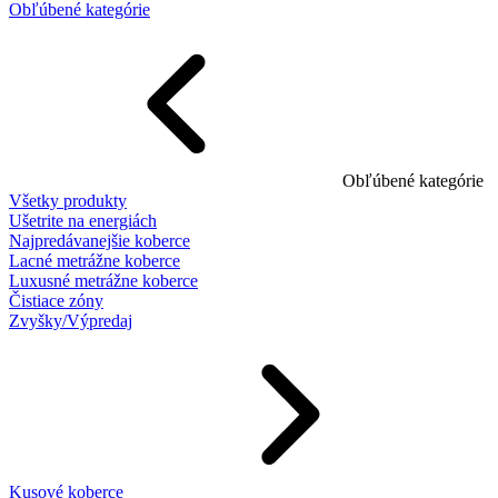
Obľúbené kategórie
Obľúbené kategórie
Všetky produkty
Ušetrite na energiách
Najpredávanejšie koberce
Lacné metrážne koberce
Luxusné metrážne koberce
Čistiace zóny
Zvyšky/Výpredaj
Kusové koberce