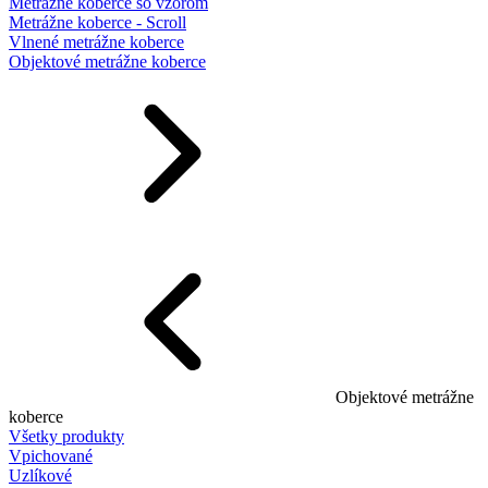
Metrážne koberce so vzorom
Metrážne koberce - Scroll
Vlnené metrážne koberce
Objektové metrážne koberce
Objektové metrážne
koberce
Všetky produkty
Vpichované
Uzlíkové