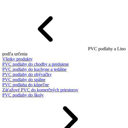
PVC podlahy a Lino
podľa určenia
Všetky produkty
PVC podlahy do chodby a predsiene
PVC podlahy do kuchyne a jedálne
PVC podlahy do obývačky
PVC podlahy do spálne
PVC podlaha do kúpeľne
Záťažové PVC do komerčných priestorov
PVC podlahy do školy