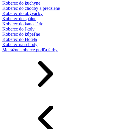
Koberec do kuchyne
Koberec do chodby a predsiene
Koberec do obývačky
Koberec do spálne
Koberec do kancelárie
Koberec do školy
Koberec do kúpeľne
Koberec do Hotela
Koberec na schody
Metrážne koberce podľa farby