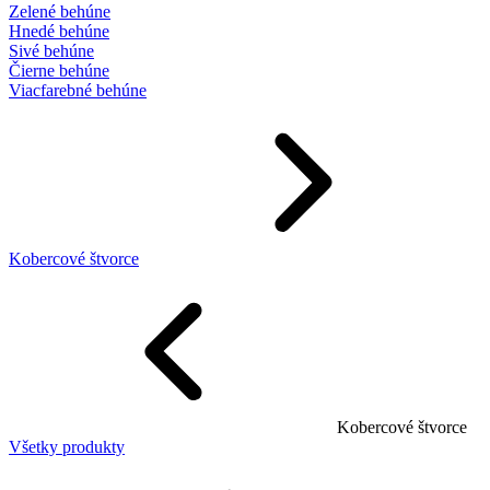
Zelené behúne
Hnedé behúne
Sivé behúne
Čierne behúne
Viacfarebné behúne
Kobercové štvorce
Kobercové štvorce
Všetky produkty