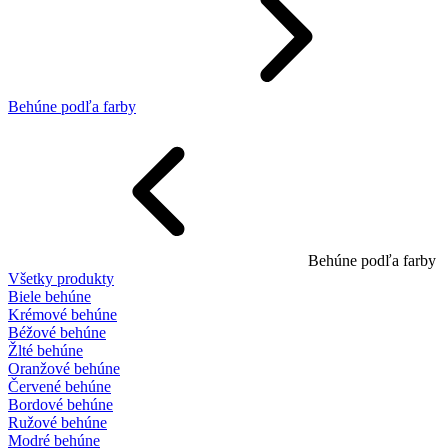
Behúne podľa farby
Behúne podľa farby
Všetky produkty
Biele behúne
Krémové behúne
Béžové behúne
Žlté behúne
Oranžové behúne
Červené behúne
Bordové behúne
Ružové behúne
Modré behúne