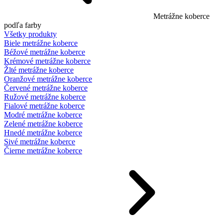
Metrážne koberce
podľa farby
Všetky produkty
Biele metrážne koberce
Béžové metrážne koberce
Krémové metrážne koberce
Žlté metrážne koberce
Oranžové metrážne koberce
Červené metrážne koberce
Ružové metrážne koberce
Fialové metrážne koberce
Modré metrážne koberce
Zelené metrážne koberce
Hnedé metrážne koberce
Sivé metrážne koberce
Čierne metrážne koberce