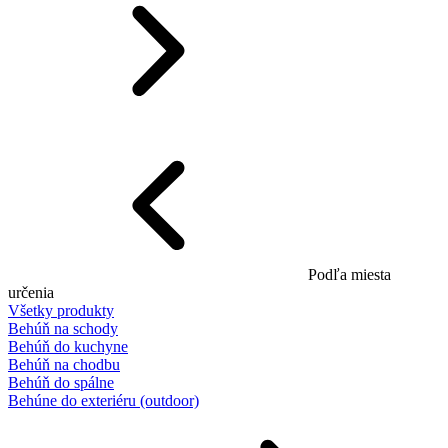
Podľa miesta
určenia
Všetky produkty
Behúň na schody
Behúň do kuchyne
Behúň na chodbu
Behúň do spálne
Behúne do exteriéru (outdoor)