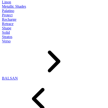
Linon
Metallic Shades
Palatino
Protect
Recharge
Retrace
Shape
Solid
Stratos
Verso
BALSAN