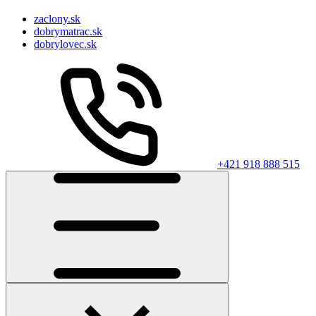
zaclony.sk
dobrymatrac.sk
dobrylovec.sk
+421 918 888 515