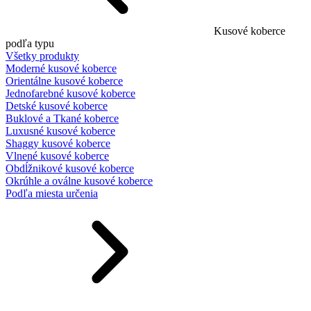
Kusové koberce
podľa typu
Všetky produkty
Moderné kusové koberce
Orientálne kusové koberce
Jednofarebné kusové koberce
Detské kusové koberce
Buklové a Tkané koberce
Luxusné kusové koberce
Shaggy kusové koberce
Vlnené kusové koberce
Obdĺžnikové kusové koberce
Okrúhle a oválne kusové koberce
Podľa miesta určenia