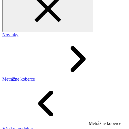
Novinky
Metrážne koberce
Metrážne koberce
Všetky produkty