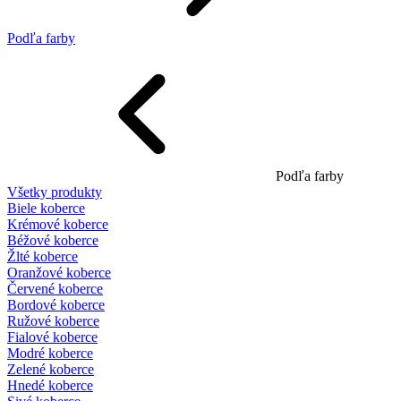
Podľa farby
Podľa farby
Všetky produkty
Biele koberce
Krémové koberce
Béžové koberce
Žlté koberce
Oranžové koberce
Červené koberce
Bordové koberce
Ružové koberce
Fialové koberce
Modré koberce
Zelené koberce
Hnedé koberce