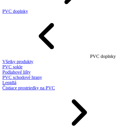
PVC doplnky
PVC doplnky
Všetky produkty
PVC sokle
Podlahové lišty
PVC schodové hrany
Lepidlá
Čistiace prostriedky na PVC