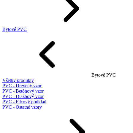
Bytové PVC
Bytové PVC
Všetky produkty
PVC - Drevený vzor
PVC - Betónový vzor
PVC - Dlažbový vzor
PVC - Filcový podklad
PVC - Ostatné vzory