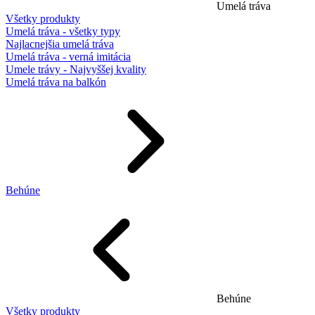
Umelá tráva
Všetky produkty
Umelá tráva - všetky typy
Najlacnejšia umelá tráva
Umelá tráva - verná imitácia
Umele trávy - Najvyššej kvality
Umelá tráva na balkón
Behúne
Behúne
Všetky produkty