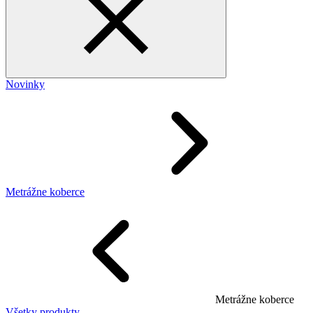
Novinky
Metrážne koberce
Metrážne koberce
Všetky produkty