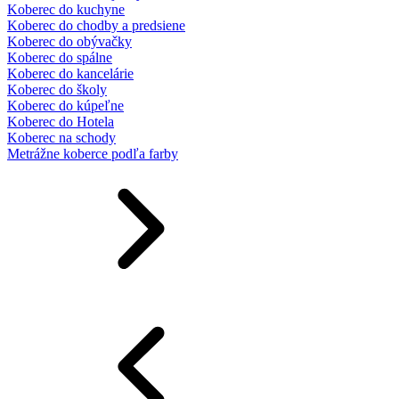
Koberec do kuchyne
Koberec do chodby a predsiene
Koberec do obývačky
Koberec do spálne
Koberec do kancelárie
Koberec do školy
Koberec do kúpeľne
Koberec do Hotela
Koberec na schody
Metrážne koberce podľa farby