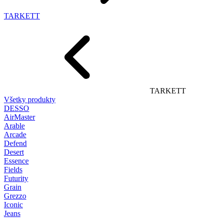
TARKETT
TARKETT
Všetky produkty
DESSO
AirMaster
Arable
Arcade
Defend
Desert
Essence
Fields
Futurity
Grain
Grezzo
Iconic
Jeans