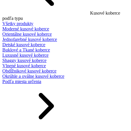
Kusové koberce
podľa typu
Všetky produkty
Moderné kusové koberce
Orientálne kusové koberce
Jednofarebné kusové koberce
Detské kusové koberce
Buklové a Tkané koberce
Luxusné kusové koberce
Shaggy kusové koberce
Vlnené kusové koberce
Obdĺžnikové kusové koberce
Okrúhle a oválne kusové koberce
Podľa miesta určenia