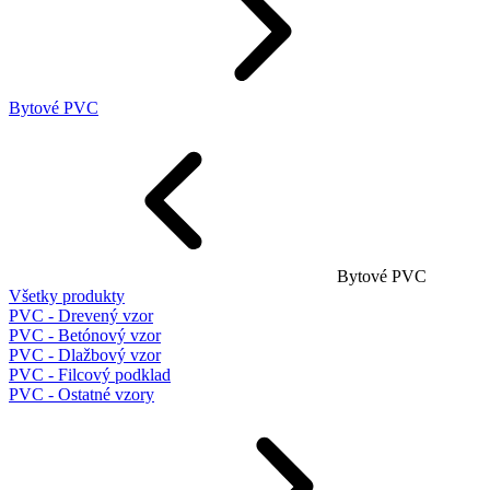
Bytové PVC
Bytové PVC
Všetky produkty
PVC - Drevený vzor
PVC - Betónový vzor
PVC - Dlažbový vzor
PVC - Filcový podklad
PVC - Ostatné vzory