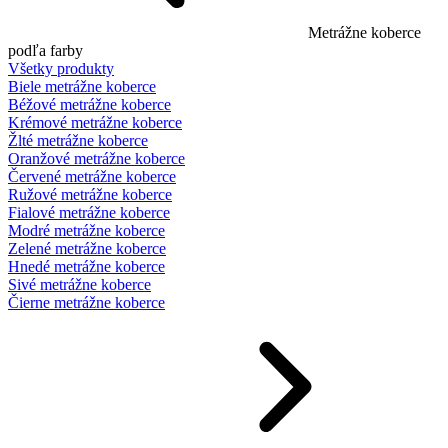
Metrážne koberce
podľa farby
Všetky produkty
Biele metrážne koberce
Béžové metrážne koberce
Krémové metrážne koberce
Žlté metrážne koberce
Oranžové metrážne koberce
Červené metrážne koberce
Ružové metrážne koberce
Fialové metrážne koberce
Modré metrážne koberce
Zelené metrážne koberce
Hnedé metrážne koberce
Sivé metrážne koberce
Čierne metrážne koberce