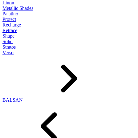
Linon
Metallic Shades
Palatino
Protect
Recharge
Retrace
Shape
Solid
Stratos
Verso
BALSAN