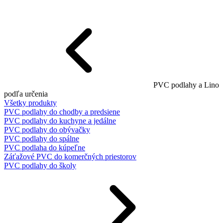
PVC podlahy a Lino
podľa určenia
Všetky produkty
PVC podlahy do chodby a predsiene
PVC podlahy do kuchyne a jedálne
PVC podlahy do obývačky
PVC podlahy do spálne
PVC podlaha do kúpeľne
Záťažové PVC do komerčných priestorov
PVC podlahy do školy