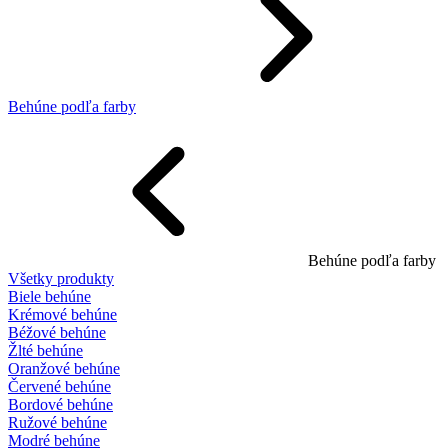
Behúne podľa farby
Behúne podľa farby
Všetky produkty
Biele behúne
Krémové behúne
Béžové behúne
Žlté behúne
Oranžové behúne
Červené behúne
Bordové behúne
Ružové behúne
Modré behúne