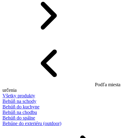
Podľa miesta
určenia
Všetky produkty
Behúň na schody
Behúň do kuchyne
Behúň na chodbu
Behúň do spálne
Behúne do exteriéru (outdoor)