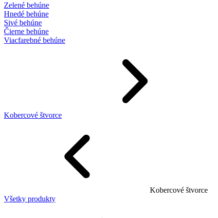
Zelené behúne
Hnedé behúne
Sivé behúne
Čierne behúne
Viacfarebné behúne
Kobercové štvorce
Kobercové štvorce
Všetky produkty