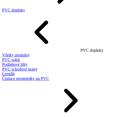
PVC doplnky
PVC doplnky
Všetky produkty
PVC sokle
Podlahové lišty
PVC schodové hrany
Lepidlá
Čistiace prostriedky na PVC