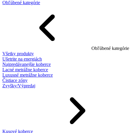
Obľúbené kategórie
Obľúbené kategórie
Všetky produkty
Ušetrite na energiách
Najpredávanejšie koberce
Lacné metrážne koberce
Luxusné metrážne koberce
Čistiace zóny
Zvyšky/Výpredaj
Kusové koberce