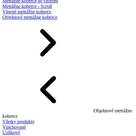
Metrážne koberce so vzorom
Metrážne koberce - Scroll
Vlnené metrážne koberce
Objektové metrážne koberce
Objektové metrážne
koberce
Všetky produkty
Vpichované
Uzlíkové