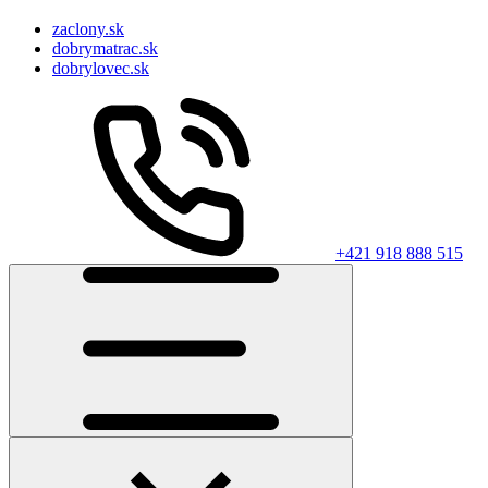
zaclony.sk
dobrymatrac.sk
dobrylovec.sk
+421 918 888 515