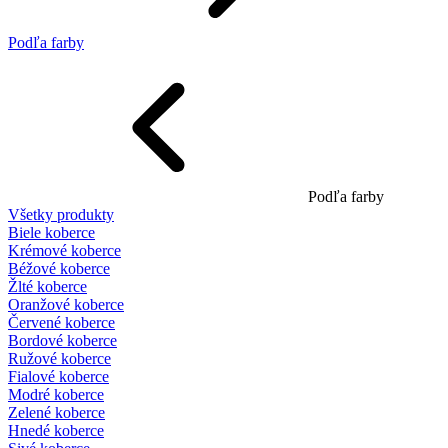
Podľa farby
Podľa farby
Všetky produkty
Biele koberce
Krémové koberce
Béžové koberce
Žlté koberce
Oranžové koberce
Červené koberce
Bordové koberce
Ružové koberce
Fialové koberce
Modré koberce
Zelené koberce
Hnedé koberce