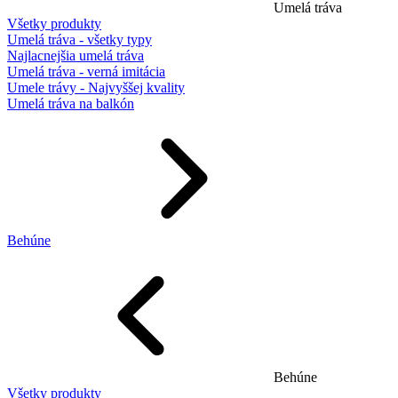
Umelá tráva
Všetky produkty
Umelá tráva - všetky typy
Najlacnejšia umelá tráva
Umelá tráva - verná imitácia
Umele trávy - Najvyššej kvality
Umelá tráva na balkón
Behúne
Behúne
Všetky produkty