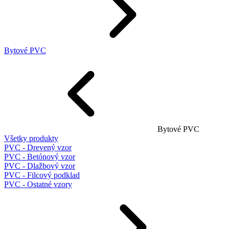
Bytové PVC
Bytové PVC
Všetky produkty
PVC - Drevený vzor
PVC - Betónový vzor
PVC - Dlažbový vzor
PVC - Filcový podklad
PVC - Ostatné vzory