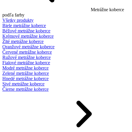
Metrážne koberce
podľa farby
Všetky produkty
Biele metrážne koberce
Béžové metrážne koberce
Krémové metrážne koberce
Žlté metrážne koberce
Oranžové metrážne koberce
Červené metrážne koberce
Ružové metrážne koberce
Fialové metrážne koberce
Modré metrážne koberce
Zelené metrážne koberce
Hnedé metrážne koberce
Sivé metrážne koberce
Čierne metrážne koberce