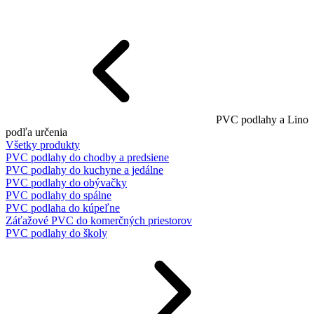
PVC podlahy a Lino
podľa určenia
Všetky produkty
PVC podlahy do chodby a predsiene
PVC podlahy do kuchyne a jedálne
PVC podlahy do obývačky
PVC podlahy do spálne
PVC podlaha do kúpeľne
Záťažové PVC do komerčných priestorov
PVC podlahy do školy