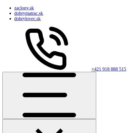
zaclony.sk
dobrymatrac.sk
dobrylovec.sk
+421 918 888 515