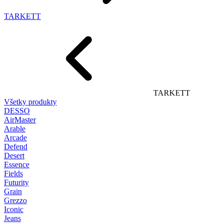
TARKETT
TARKETT
Všetky produkty
DESSO
AirMaster
Arable
Arcade
Defend
Desert
Essence
Fields
Futurity
Grain
Grezzo
Iconic
Jeans