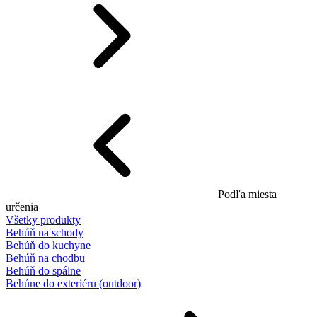
Podľa miesta
určenia
Všetky produkty
Behúň na schody
Behúň do kuchyne
Behúň na chodbu
Behúň do spálne
Behúne do exteriéru (outdoor)