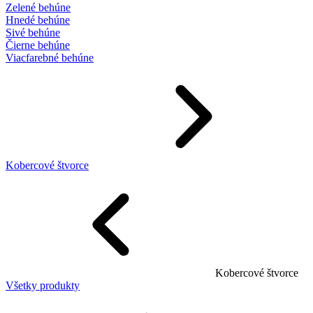
Zelené behúne
Hnedé behúne
Sivé behúne
Čierne behúne
Viacfarebné behúne
Kobercové štvorce
Kobercové štvorce
Všetky produkty