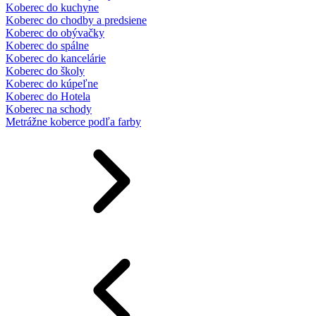
Koberec do kuchyne
Koberec do chodby a predsiene
Koberec do obývačky
Koberec do spálne
Koberec do kancelárie
Koberec do školy
Koberec do kúpeľne
Koberec do Hotela
Koberec na schody
Metrážne koberce podľa farby