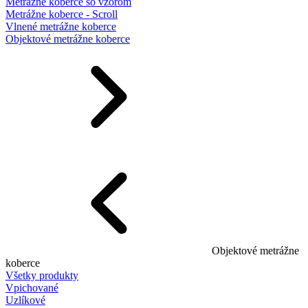
Metrážne koberce so vzorom
Metrážne koberce - Scroll
Vlnené metrážne koberce
Objektové metrážne koberce
Objektové metrážne
koberce
Všetky produkty
Vpichované
Uzlíkové