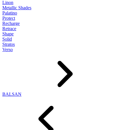
Linon
Metallic Shades
Palatino
Protect
Recharge
Retrace
Shape
Solid
Stratos
Verso
BALSAN