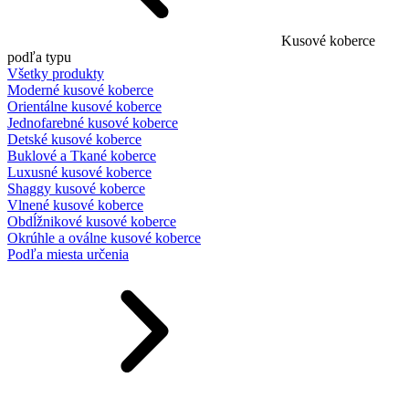
Kusové koberce
podľa typu
Všetky produkty
Moderné kusové koberce
Orientálne kusové koberce
Jednofarebné kusové koberce
Detské kusové koberce
Buklové a Tkané koberce
Luxusné kusové koberce
Shaggy kusové koberce
Vlnené kusové koberce
Obdĺžnikové kusové koberce
Okrúhle a oválne kusové koberce
Podľa miesta určenia