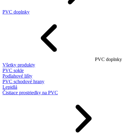
PVC doplnky
PVC doplnky
Všetky produkty
PVC sokle
Podlahové lišty
PVC schodové hrany
Lepidlá
Čistiace prostriedky na PVC