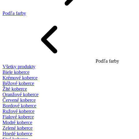
Podľa farby
Podľa farby
Všetky produkty
Biele koberce
Krémové koberce
Béžové koberce
Žlté koberce
Oranžové koberce
Červené koberce
Bordové koberce
Ružové koberce
Fialové koberce
Modré koberce
Zelené koberce
Hnedé koberce