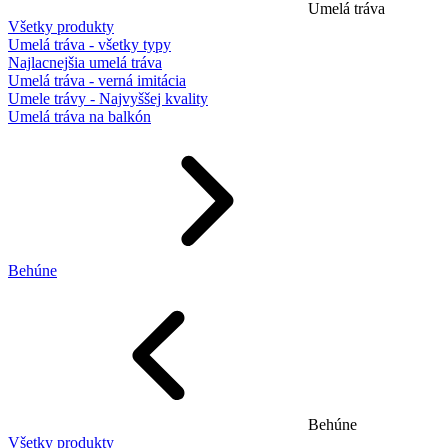
Umelá tráva
Všetky produkty
Umelá tráva - všetky typy
Najlacnejšia umelá tráva
Umelá tráva - verná imitácia
Umele trávy - Najvyššej kvality
Umelá tráva na balkón
Behúne
Behúne
Všetky produkty