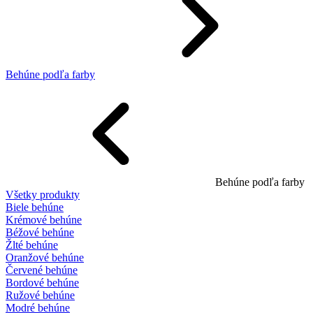
Behúne podľa farby
Behúne podľa farby
Všetky produkty
Biele behúne
Krémové behúne
Béžové behúne
Žlté behúne
Oranžové behúne
Červené behúne
Bordové behúne
Ružové behúne
Modré behúne