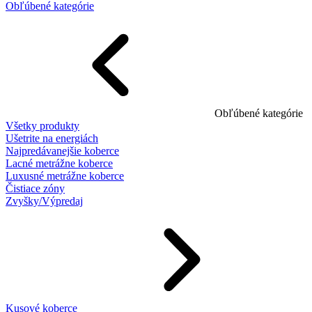
Obľúbené kategórie
Obľúbené kategórie
Všetky produkty
Ušetrite na energiách
Najpredávanejšie koberce
Lacné metrážne koberce
Luxusné metrážne koberce
Čistiace zóny
Zvyšky/Výpredaj
Kusové koberce