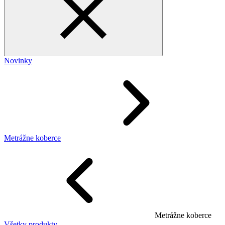
Novinky
Metrážne koberce
Metrážne koberce
Všetky produkty