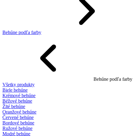
Behúne podľa farby
Behúne podľa farby
Všetky produkty
Biele behúne
Krémové behúne
Béžové behúne
Žlté behúne
Oranžové behúne
Červené behúne
Bordové behúne
Ružové behúne
Modré behúne