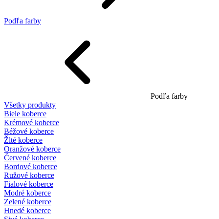
Podľa farby
Podľa farby
Všetky produkty
Biele koberce
Krémové koberce
Béžové koberce
Žlté koberce
Oranžové koberce
Červené koberce
Bordové koberce
Ružové koberce
Fialové koberce
Modré koberce
Zelené koberce
Hnedé koberce