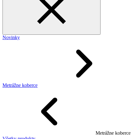
Novinky
Metrážne koberce
Metrážne koberce
Všetky produkty