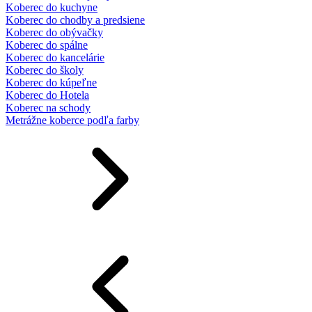
Koberec do kuchyne
Koberec do chodby a predsiene
Koberec do obývačky
Koberec do spálne
Koberec do kancelárie
Koberec do školy
Koberec do kúpeľne
Koberec do Hotela
Koberec na schody
Metrážne koberce podľa farby