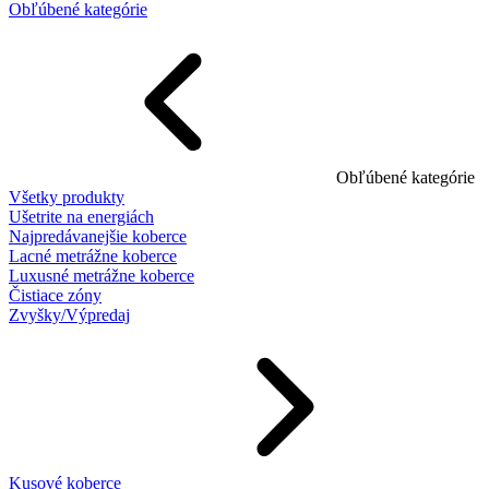
Obľúbené kategórie
Obľúbené kategórie
Všetky produkty
Ušetrite na energiách
Najpredávanejšie koberce
Lacné metrážne koberce
Luxusné metrážne koberce
Čistiace zóny
Zvyšky/Výpredaj
Kusové koberce