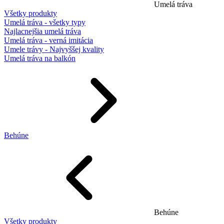
Umelá tráva
Všetky produkty
Umelá tráva - všetky typy
Najlacnejšia umelá tráva
Umelá tráva - verná imitácia
Umele trávy - Najvyššej kvality
Umelá tráva na balkón
Behúne
Behúne
Všetky produkty