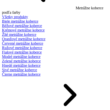
Metrážne koberce
podľa farby
Všetky produkty
Biele metrážne koberce
Béžové metrážne koberce
Krémové metrážne koberce
Žlté metrážne koberce
Oranžové metrážne koberce
Červené metrážne koberce
Ružové metrážne koberce
Fialové metrážne koberce
Modré metrážne koberce
Zelené metrážne koberce
Hnedé metrážne koberce
Sivé metrážne koberce
Čierne metrážne koberce