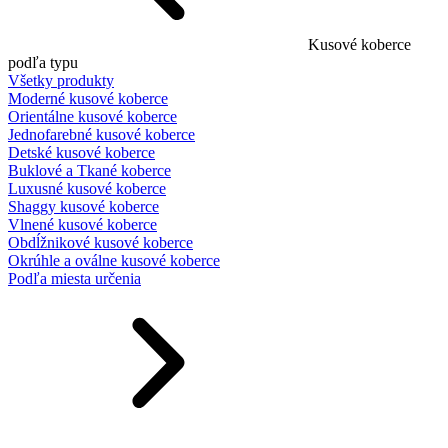
Kusové koberce
podľa typu
Všetky produkty
Moderné kusové koberce
Orientálne kusové koberce
Jednofarebné kusové koberce
Detské kusové koberce
Buklové a Tkané koberce
Luxusné kusové koberce
Shaggy kusové koberce
Vlnené kusové koberce
Obdĺžnikové kusové koberce
Okrúhle a oválne kusové koberce
Podľa miesta určenia