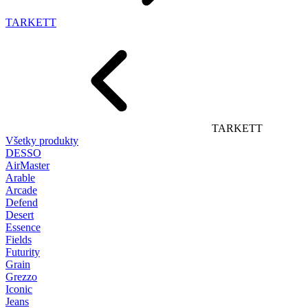
TARKETT
TARKETT
Všetky produkty
DESSO
AirMaster
Arable
Arcade
Defend
Desert
Essence
Fields
Futurity
Grain
Grezzo
Iconic
Jeans