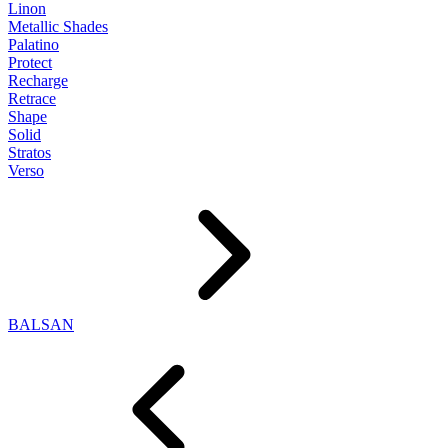
Linon
Metallic Shades
Palatino
Protect
Recharge
Retrace
Shape
Solid
Stratos
Verso
BALSAN