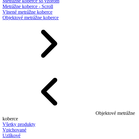
Metrážne koberce so vzorom
Metrážne koberce - Scroll
Vlnené metrážne koberce
Objektové metrážne koberce
Objektové metrážne
koberce
Všetky produkty
Vpichované
Uzlíkové