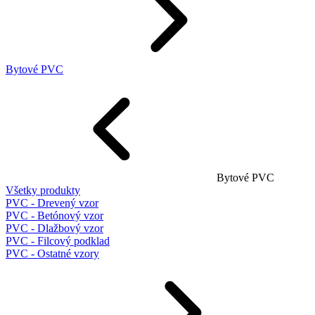
Bytové PVC
Bytové PVC
Všetky produkty
PVC - Drevený vzor
PVC - Betónový vzor
PVC - Dlažbový vzor
PVC - Filcový podklad
PVC - Ostatné vzory