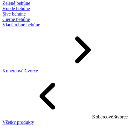
Zelené behúne
Hnedé behúne
Sivé behúne
Čierne behúne
Viacfarebné behúne
Kobercové štvorce
Kobercové štvorce
Všetky produkty