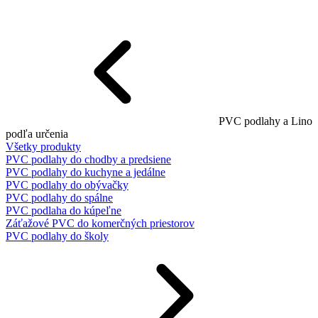
PVC podlahy a Lino
podľa určenia
Všetky produkty
PVC podlahy do chodby a predsiene
PVC podlahy do kuchyne a jedálne
PVC podlahy do obývačky
PVC podlahy do spálne
PVC podlaha do kúpeľne
Záťažové PVC do komerčných priestorov
PVC podlahy do školy