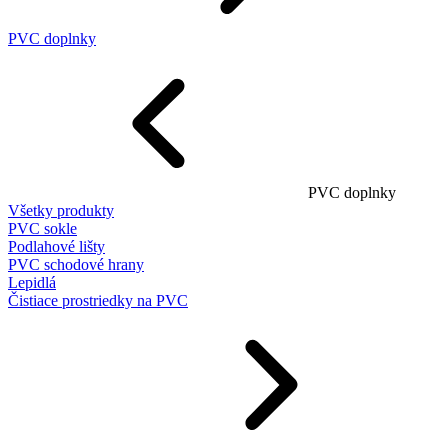
PVC doplnky
PVC doplnky
Všetky produkty
PVC sokle
Podlahové lišty
PVC schodové hrany
Lepidlá
Čistiace prostriedky na PVC