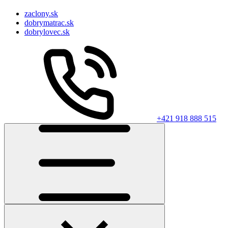
zaclony.sk
dobrymatrac.sk
dobrylovec.sk
+421 918 888 515