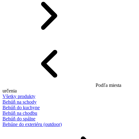
Podľa miesta
určenia
Všetky produkty
Behúň na schody
Behúň do kuchyne
Behúň na chodbu
Behúň do spálne
Behúne do exteriéru (outdoor)