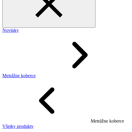
Novinky
Metrážne koberce
Metrážne koberce
Všetky produkty