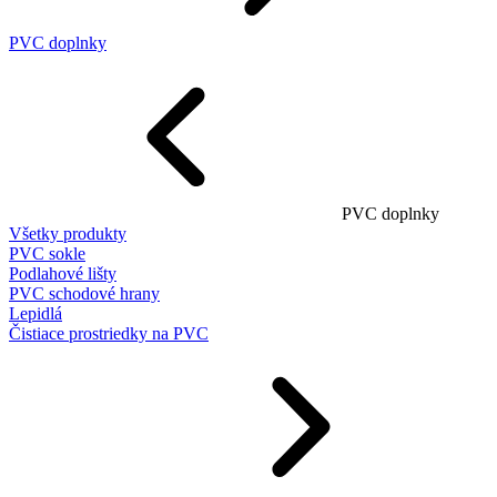
PVC doplnky
PVC doplnky
Všetky produkty
PVC sokle
Podlahové lišty
PVC schodové hrany
Lepidlá
Čistiace prostriedky na PVC