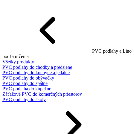
PVC podlahy a Lino
podľa určenia
Všetky produkty
PVC podlahy do chodby a predsiene
PVC podlahy do kuchyne a jedálne
PVC podlahy do obývačky
PVC podlahy do spálne
PVC podlaha do kúpeľne
Záťažové PVC do komerčných priestorov
PVC podlahy do školy