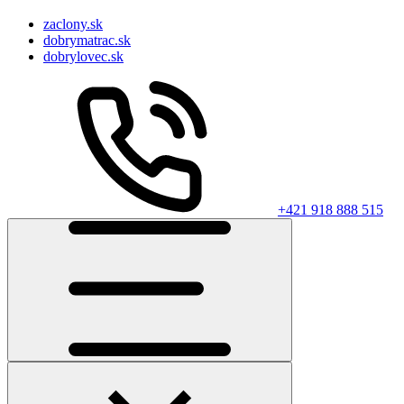
zaclony.sk
dobrymatrac.sk
dobrylovec.sk
+421 918 888 515