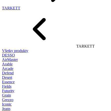
TARKETT
TARKETT
Všetky produkty
DESSO
AirMaster
Arable
Arcade
Defend
Desert
Essence
Fields
Futurity
Grain
Grezzo
Iconic
Jeans