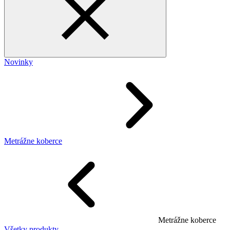
Novinky
Metrážne koberce
Metrážne koberce
Všetky produkty