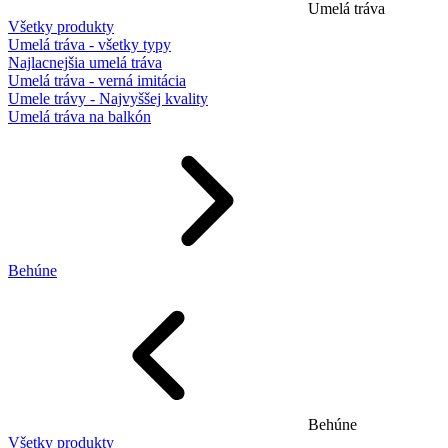
Umelá tráva
Všetky produkty
Umelá tráva - všetky typy
Najlacnejšia umelá tráva
Umelá tráva - verná imitácia
Umele trávy - Najvyššej kvality
Umelá tráva na balkón
Behúne
Behúne
Všetky produkty