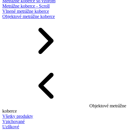
Metrážne koberce so vzorom
Metrážne koberce - Scroll
Vlnené metrážne koberce
Objektové metrážne koberce
Objektové metrážne
koberce
Všetky produkty
Vpichované
Uzlíkové