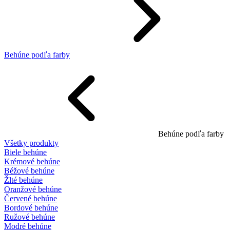
Behúne podľa farby
Behúne podľa farby
Všetky produkty
Biele behúne
Krémové behúne
Béžové behúne
Žlté behúne
Oranžové behúne
Červené behúne
Bordové behúne
Ružové behúne
Modré behúne