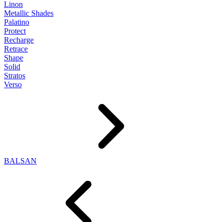
Linon
Metallic Shades
Palatino
Protect
Recharge
Retrace
Shape
Solid
Stratos
Verso
BALSAN