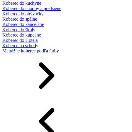
Koberec do kuchyne
Koberec do chodby a predsiene
Koberec do obývačky
Koberec do spálne
Koberec do kancelárie
Koberec do školy
Koberec do kúpeľne
Koberec do Hotela
Koberec na schody
Metrážne koberce podľa farby