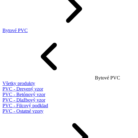
Bytové PVC
Bytové PVC
Všetky produkty
PVC - Drevený vzor
PVC - Betónový vzor
PVC - Dlažbový vzor
PVC - Filcový podklad
PVC - Ostatné vzory