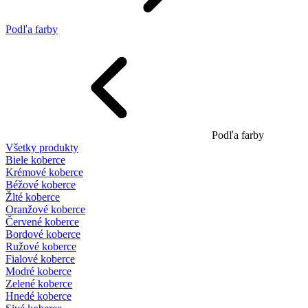
Podľa farby
Podľa farby
Všetky produkty
Biele koberce
Krémové koberce
Béžové koberce
Žlté koberce
Oranžové koberce
Červené koberce
Bordové koberce
Ružové koberce
Fialové koberce
Modré koberce
Zelené koberce
Hnedé koberce