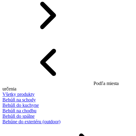
Podľa miesta
určenia
Všetky produkty
Behúň na schody
Behúň do kuchyne
Behúň na chodbu
Behúň do spálne
Behúne do exteriéru (outdoor)