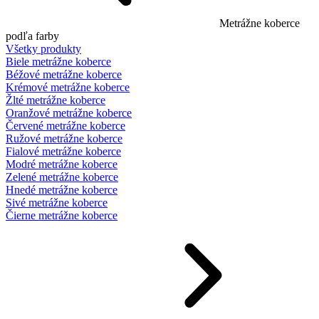
Metrážne koberce
podľa farby
Všetky produkty
Biele metrážne koberce
Béžové metrážne koberce
Krémové metrážne koberce
Žlté metrážne koberce
Oranžové metrážne koberce
Červené metrážne koberce
Ružové metrážne koberce
Fialové metrážne koberce
Modré metrážne koberce
Zelené metrážne koberce
Hnedé metrážne koberce
Sivé metrážne koberce
Čierne metrážne koberce