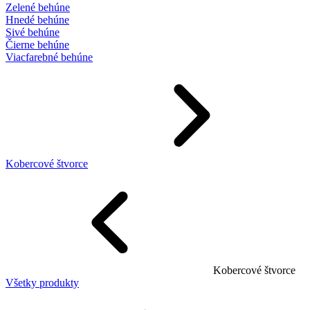
Zelené behúne
Hnedé behúne
Sivé behúne
Čierne behúne
Viacfarebné behúne
Kobercové štvorce
Kobercové štvorce
Všetky produkty