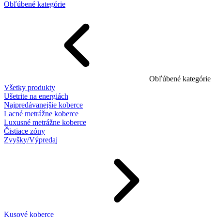
Obľúbené kategórie
Obľúbené kategórie
Všetky produkty
Ušetrite na energiách
Najpredávanejšie koberce
Lacné metrážne koberce
Luxusné metrážne koberce
Čistiace zóny
Zvyšky/Výpredaj
Kusové koberce