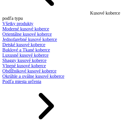
Kusové koberce
podľa typu
Všetky produkty
Moderné kusové koberce
Orientálne kusové koberce
Jednofarebné kusové koberce
Detské kusové koberce
Buklové a Tkané koberce
Luxusné kusové koberce
Shaggy kusové koberce
Vlnené kusové koberce
Obdĺžnikové kusové koberce
Okrúhle a oválne kusové koberce
Podľa miesta určenia