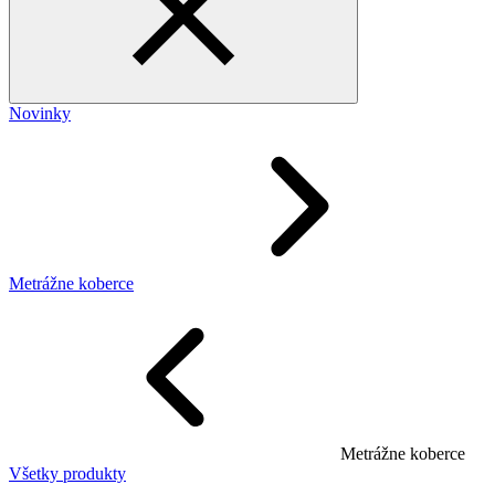
Novinky
Metrážne koberce
Metrážne koberce
Všetky produkty