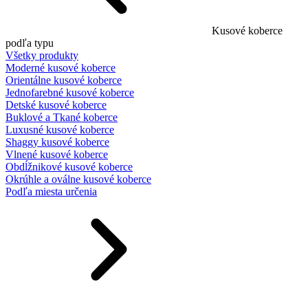
Kusové koberce
podľa typu
Všetky produkty
Moderné kusové koberce
Orientálne kusové koberce
Jednofarebné kusové koberce
Detské kusové koberce
Buklové a Tkané koberce
Luxusné kusové koberce
Shaggy kusové koberce
Vlnené kusové koberce
Obdĺžnikové kusové koberce
Okrúhle a oválne kusové koberce
Podľa miesta určenia