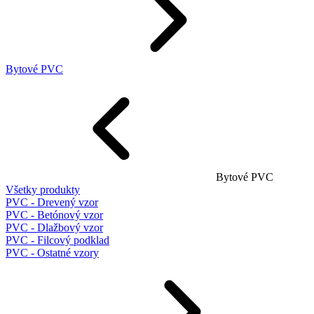
Bytové PVC
Bytové PVC
Všetky produkty
PVC - Drevený vzor
PVC - Betónový vzor
PVC - Dlažbový vzor
PVC - Filcový podklad
PVC - Ostatné vzory