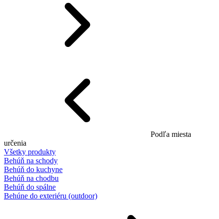
Podľa miesta
určenia
Všetky produkty
Behúň na schody
Behúň do kuchyne
Behúň na chodbu
Behúň do spálne
Behúne do exteriéru (outdoor)