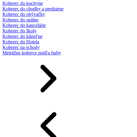
Koberec do kuchyne
Koberec do chodby a predsiene
Koberec do obývačky
Koberec do spálne
Koberec do kancelárie
Koberec do školy
Koberec do kúpeľne
Koberec do Hotela
Koberec na schody
Metrážne koberce podľa farby