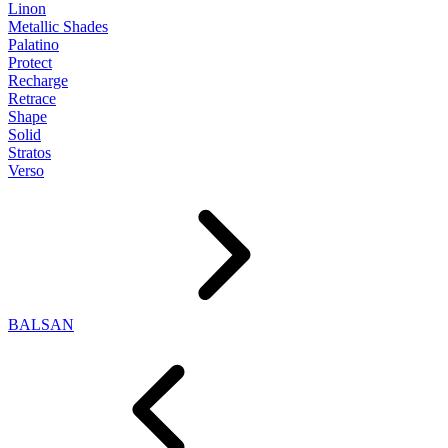
Linon
Metallic Shades
Palatino
Protect
Recharge
Retrace
Shape
Solid
Stratos
Verso
BALSAN