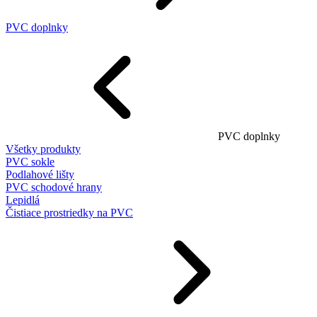
PVC doplnky
PVC doplnky
Všetky produkty
PVC sokle
Podlahové lišty
PVC schodové hrany
Lepidlá
Čistiace prostriedky na PVC