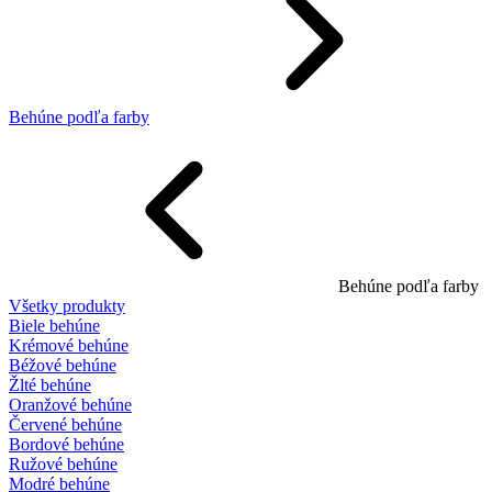
Behúne podľa farby
Behúne podľa farby
Všetky produkty
Biele behúne
Krémové behúne
Béžové behúne
Žlté behúne
Oranžové behúne
Červené behúne
Bordové behúne
Ružové behúne
Modré behúne