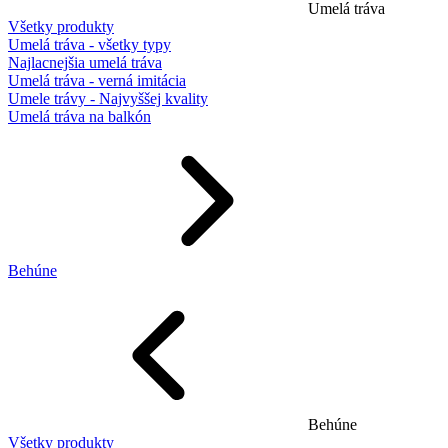
Umelá tráva
Všetky produkty
Umelá tráva - všetky typy
Najlacnejšia umelá tráva
Umelá tráva - verná imitácia
Umele trávy - Najvyššej kvality
Umelá tráva na balkón
Behúne
Behúne
Všetky produkty