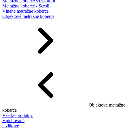
Metrážne koberce so vzorom
Metrážne koberce - Scroll
Vlnené metrážne koberce
Objektové metrážne koberce
Objektové metrážne
koberce
Všetky produkty
Vpichované
Uzlíkové