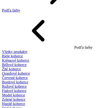
Podľa farby
Podľa farby
Všetky produkty
Biele koberce
Krémové koberce
Béžové koberce
Žlté koberce
Oranžové koberce
Červené koberce
Bordové koberce
Ružové koberce
Fialové koberce
Modré koberce
Zelené koberce
Hnedé koberce