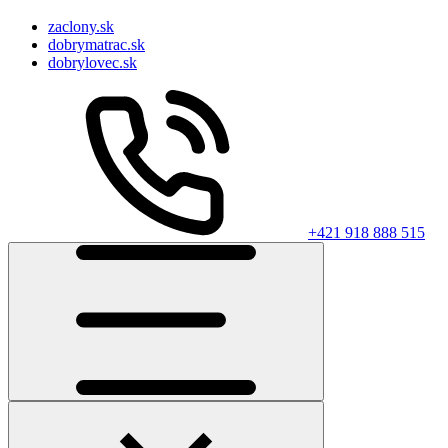
zaclony.sk
dobrymatrac.sk
dobrylovec.sk
+421 918 888 515