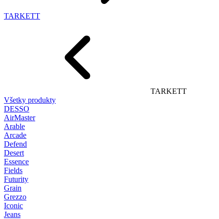
TARKETT
TARKETT
Všetky produkty
DESSO
AirMaster
Arable
Arcade
Defend
Desert
Essence
Fields
Futurity
Grain
Grezzo
Iconic
Jeans