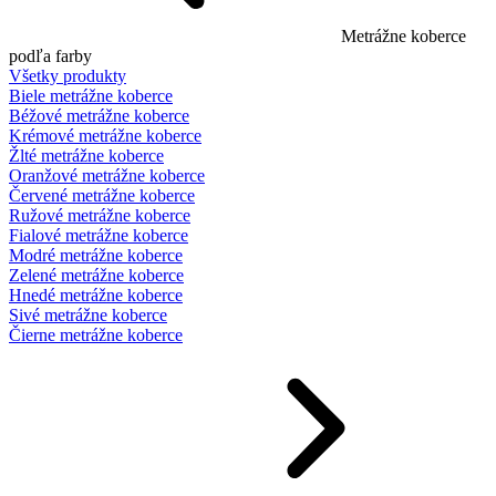
Metrážne koberce
podľa farby
Všetky produkty
Biele metrážne koberce
Béžové metrážne koberce
Krémové metrážne koberce
Žlté metrážne koberce
Oranžové metrážne koberce
Červené metrážne koberce
Ružové metrážne koberce
Fialové metrážne koberce
Modré metrážne koberce
Zelené metrážne koberce
Hnedé metrážne koberce
Sivé metrážne koberce
Čierne metrážne koberce