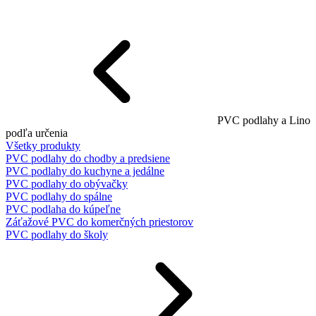
PVC podlahy a Lino
podľa určenia
Všetky produkty
PVC podlahy do chodby a predsiene
PVC podlahy do kuchyne a jedálne
PVC podlahy do obývačky
PVC podlahy do spálne
PVC podlaha do kúpeľne
Záťažové PVC do komerčných priestorov
PVC podlahy do školy