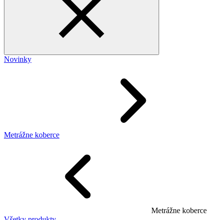
Novinky
Metrážne koberce
Metrážne koberce
Všetky produkty