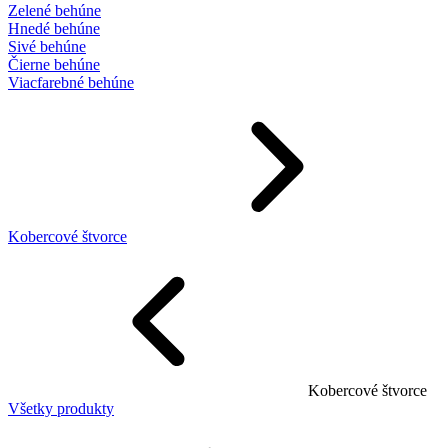
Zelené behúne
Hnedé behúne
Sivé behúne
Čierne behúne
Viacfarebné behúne
Kobercové štvorce
Kobercové štvorce
Všetky produkty