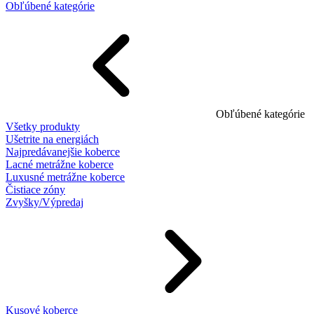
Obľúbené kategórie
Obľúbené kategórie
Všetky produkty
Ušetrite na energiách
Najpredávanejšie koberce
Lacné metrážne koberce
Luxusné metrážne koberce
Čistiace zóny
Zvyšky/Výpredaj
Kusové koberce