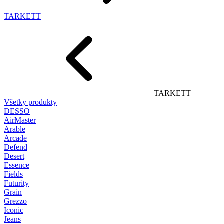
TARKETT
TARKETT
Všetky produkty
DESSO
AirMaster
Arable
Arcade
Defend
Desert
Essence
Fields
Futurity
Grain
Grezzo
Iconic
Jeans