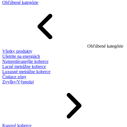
Obľúbené kategórie
Obľúbené kategórie
Všetky produkty
Ušetrite na energiách
Najpredávanejšie koberce
Lacné metrážne koberce
Luxusné metrážne koberce
Čistiace zóny
Zvyšky/Výpredaj
Kusové koberce