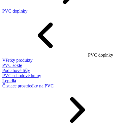
PVC doplnky
PVC doplnky
Všetky produkty
PVC sokle
Podlahové lišty
PVC schodové hrany
Lepidlá
Čistiace prostriedky na PVC