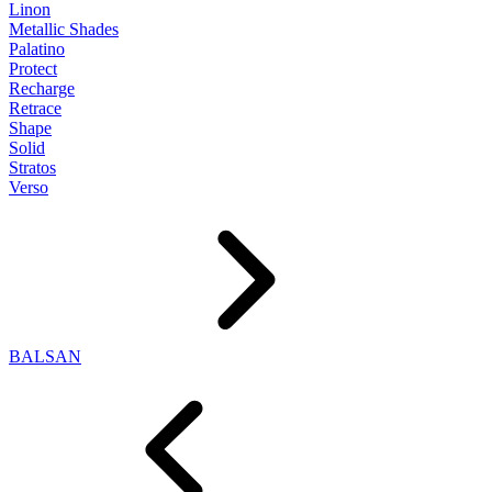
Linon
Metallic Shades
Palatino
Protect
Recharge
Retrace
Shape
Solid
Stratos
Verso
BALSAN