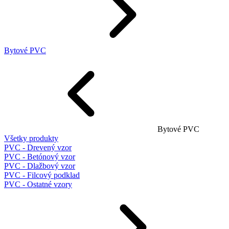
Bytové PVC
Bytové PVC
Všetky produkty
PVC - Drevený vzor
PVC - Betónový vzor
PVC - Dlažbový vzor
PVC - Filcový podklad
PVC - Ostatné vzory