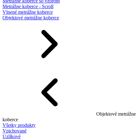
Metrážne koberce so vzorom
Metrážne koberce - Scroll
Vlnené metrážne koberce
Objektové metrážne koberce
Objektové metrážne
koberce
Všetky produkty
Vpichované
Uzlíkové