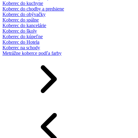
Koberec do kuchyne
Koberec do chodby a predsiene
Koberec do obývačky
Koberec do spálne
Koberec do kancelárie
Koberec do školy
Koberec do kúpeľne
Koberec do Hotela
Koberec na schody
Metrážne koberce podľa farby