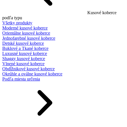
Kusové koberce
podľa typu
Všetky produkty
Moderné kusové koberce
Orientálne kusové koberce
Jednofarebné kusové koberce
Detské kusové koberce
Buklové a Tkané koberce
Luxusné kusové koberce
Shaggy kusové koberce
Vlnené kusové koberce
Obdĺžnikové kusové koberce
Okrúhle a oválne kusové koberce
Podľa miesta určenia