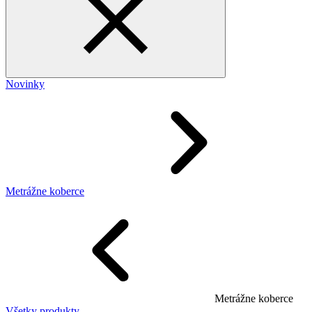
Novinky
Metrážne koberce
Metrážne koberce
Všetky produkty