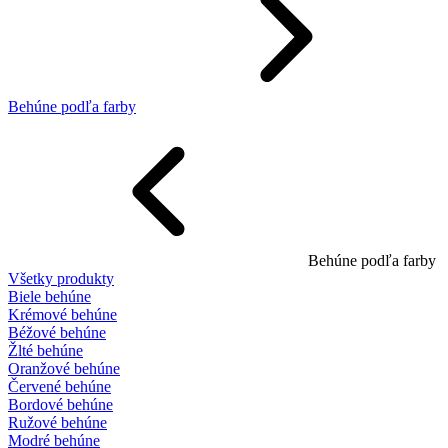
Behúne podľa farby
Behúne podľa farby
Všetky produkty
Biele behúne
Krémové behúne
Béžové behúne
Žlté behúne
Oranžové behúne
Červené behúne
Bordové behúne
Ružové behúne
Modré behúne