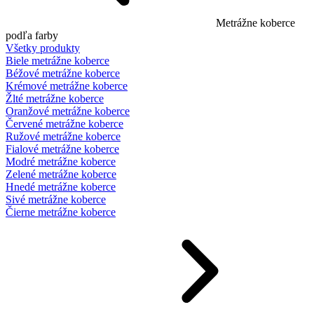
Metrážne koberce
podľa farby
Všetky produkty
Biele metrážne koberce
Béžové metrážne koberce
Krémové metrážne koberce
Žlté metrážne koberce
Oranžové metrážne koberce
Červené metrážne koberce
Ružové metrážne koberce
Fialové metrážne koberce
Modré metrážne koberce
Zelené metrážne koberce
Hnedé metrážne koberce
Sivé metrážne koberce
Čierne metrážne koberce