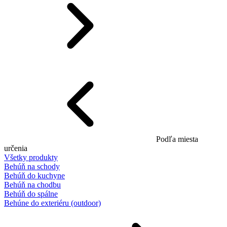
Podľa miesta
určenia
Všetky produkty
Behúň na schody
Behúň do kuchyne
Behúň na chodbu
Behúň do spálne
Behúne do exteriéru (outdoor)