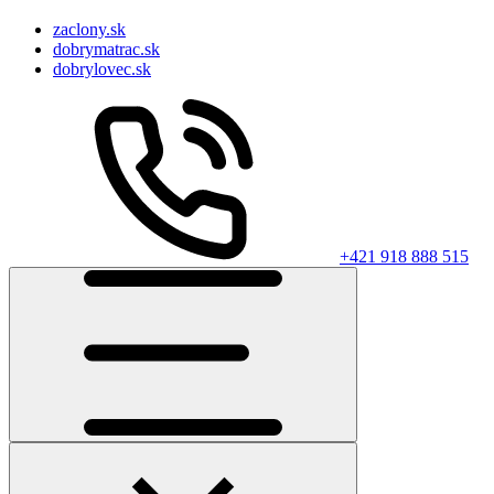
zaclony.sk
dobrymatrac.sk
dobrylovec.sk
+421 918 888 515