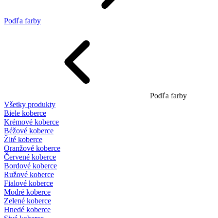
Podľa farby
Podľa farby
Všetky produkty
Biele koberce
Krémové koberce
Béžové koberce
Žlté koberce
Oranžové koberce
Červené koberce
Bordové koberce
Ružové koberce
Fialové koberce
Modré koberce
Zelené koberce
Hnedé koberce