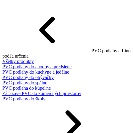
PVC podlahy a Lino
podľa určenia
Všetky produkty
PVC podlahy do chodby a predsiene
PVC podlahy do kuchyne a jedálne
PVC podlahy do obývačky
PVC podlahy do spálne
PVC podlaha do kúpeľne
Záťažové PVC do komerčných priestorov
PVC podlahy do školy