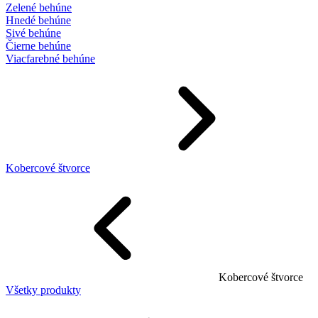
Zelené behúne
Hnedé behúne
Sivé behúne
Čierne behúne
Viacfarebné behúne
Kobercové štvorce
Kobercové štvorce
Všetky produkty