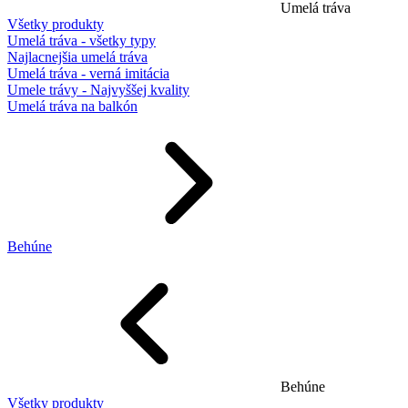
Umelá tráva
Všetky produkty
Umelá tráva - všetky typy
Najlacnejšia umelá tráva
Umelá tráva - verná imitácia
Umele trávy - Najvyššej kvality
Umelá tráva na balkón
Behúne
Behúne
Všetky produkty