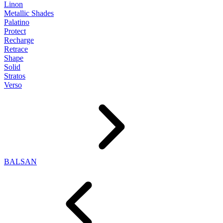
Linon
Metallic Shades
Palatino
Protect
Recharge
Retrace
Shape
Solid
Stratos
Verso
BALSAN