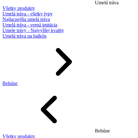
Umelá tráva
Všetky produkty
Umelá tráva - všetky typy
Najlacnejšia umelá tráva
Umelá tráva - verná imitácia
Umele trávy - Najvyššej kvality
Umelá tráva na balkón
Behúne
Behúne
Všetky produkty