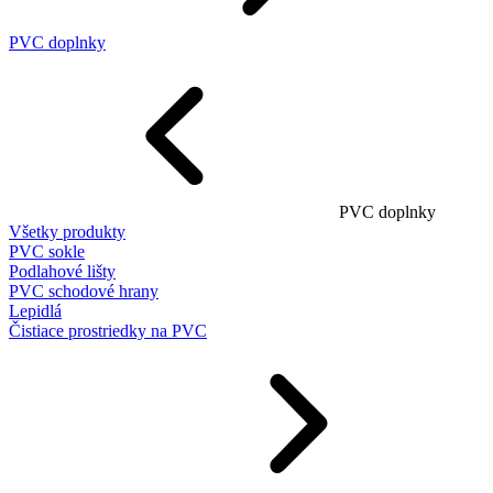
PVC doplnky
PVC doplnky
Všetky produkty
PVC sokle
Podlahové lišty
PVC schodové hrany
Lepidlá
Čistiace prostriedky na PVC