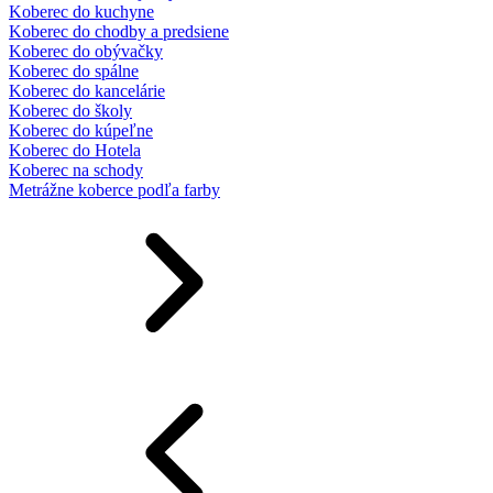
Koberec do kuchyne
Koberec do chodby a predsiene
Koberec do obývačky
Koberec do spálne
Koberec do kancelárie
Koberec do školy
Koberec do kúpeľne
Koberec do Hotela
Koberec na schody
Metrážne koberce podľa farby