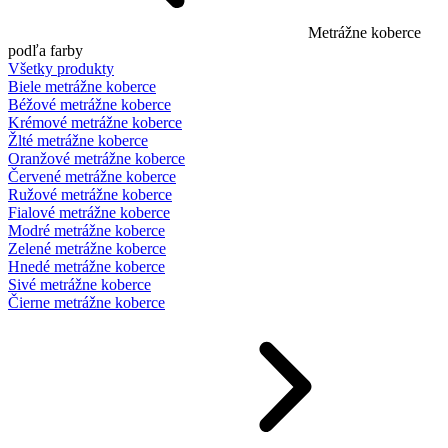
Metrážne koberce
podľa farby
Všetky produkty
Biele metrážne koberce
Béžové metrážne koberce
Krémové metrážne koberce
Žlté metrážne koberce
Oranžové metrážne koberce
Červené metrážne koberce
Ružové metrážne koberce
Fialové metrážne koberce
Modré metrážne koberce
Zelené metrážne koberce
Hnedé metrážne koberce
Sivé metrážne koberce
Čierne metrážne koberce