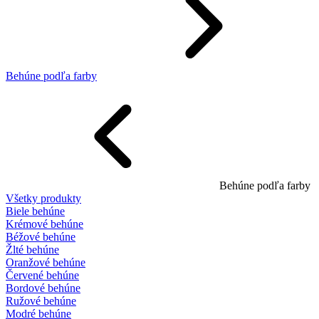
Behúne podľa farby
Behúne podľa farby
Všetky produkty
Biele behúne
Krémové behúne
Béžové behúne
Žlté behúne
Oranžové behúne
Červené behúne
Bordové behúne
Ružové behúne
Modré behúne