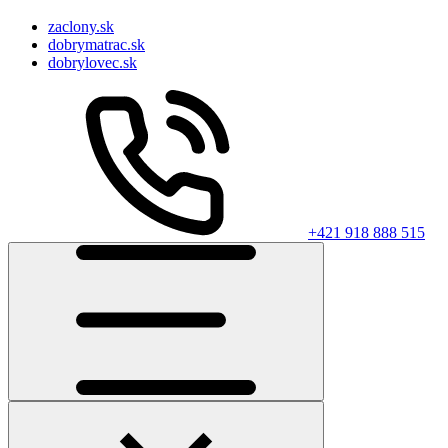
zaclony.sk
dobrymatrac.sk
dobrylovec.sk
+421 918 888 515