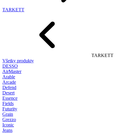
TARKETT
TARKETT
Všetky produkty
DESSO
AirMaster
Arable
Arcade
Defend
Desert
Essence
Fields
Futurity
Grain
Grezzo
Iconic
Jeans