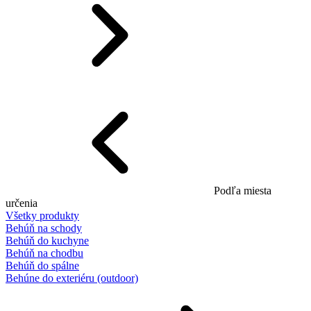
Podľa miesta
určenia
Všetky produkty
Behúň na schody
Behúň do kuchyne
Behúň na chodbu
Behúň do spálne
Behúne do exteriéru (outdoor)