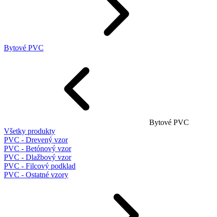
Bytové PVC
Bytové PVC
Všetky produkty
PVC - Drevený vzor
PVC - Betónový vzor
PVC - Dlažbový vzor
PVC - Filcový podklad
PVC - Ostatné vzory