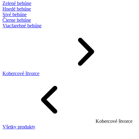
Zelené behúne
Hnedé behúne
Sivé behúne
Čierne behúne
Viacfarebné behúne
Kobercové štvorce
Kobercové štvorce
Všetky produkty