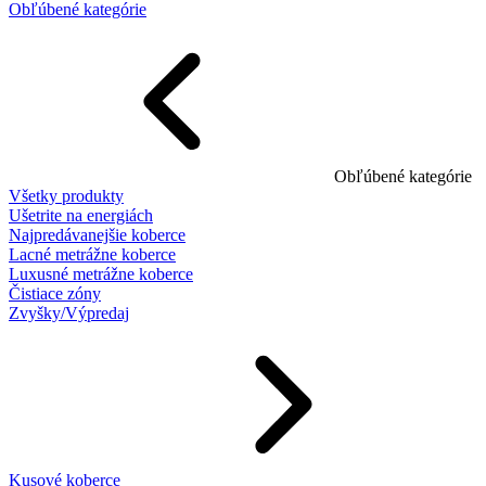
Obľúbené kategórie
Obľúbené kategórie
Všetky produkty
Ušetrite na energiách
Najpredávanejšie koberce
Lacné metrážne koberce
Luxusné metrážne koberce
Čistiace zóny
Zvyšky/Výpredaj
Kusové koberce