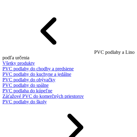
PVC podlahy a Lino
podľa určenia
Všetky produkty
PVC podlahy do chodby a predsiene
PVC podlahy do kuchyne a jedálne
PVC podlahy do obývačky
PVC podlahy do spálne
PVC podlaha do kúpeľne
Záťažové PVC do komerčných priestorov
PVC podlahy do školy