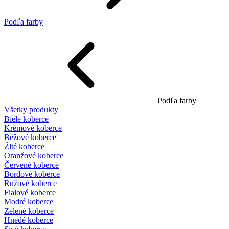
Podľa farby
Podľa farby
Všetky produkty
Biele koberce
Krémové koberce
Béžové koberce
Žlté koberce
Oranžové koberce
Červené koberce
Bordové koberce
Ružové koberce
Fialové koberce
Modré koberce
Zelené koberce
Hnedé koberce