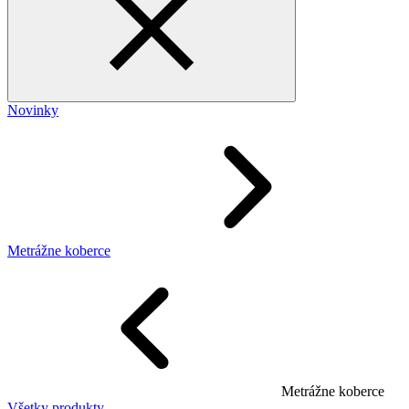
Novinky
Metrážne koberce
Metrážne koberce
Všetky produkty