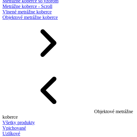
Metrážne koberce so vzorom
Metrážne koberce - Scroll
Vlnené metrážne koberce
Objektové metrážne koberce
Objektové metrážne
koberce
Všetky produkty
Vpichované
Uzlíkové