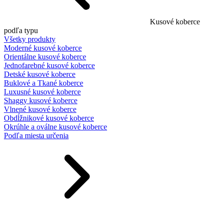
Kusové koberce
podľa typu
Všetky produkty
Moderné kusové koberce
Orientálne kusové koberce
Jednofarebné kusové koberce
Detské kusové koberce
Buklové a Tkané koberce
Luxusné kusové koberce
Shaggy kusové koberce
Vlnené kusové koberce
Obdĺžnikové kusové koberce
Okrúhle a oválne kusové koberce
Podľa miesta určenia