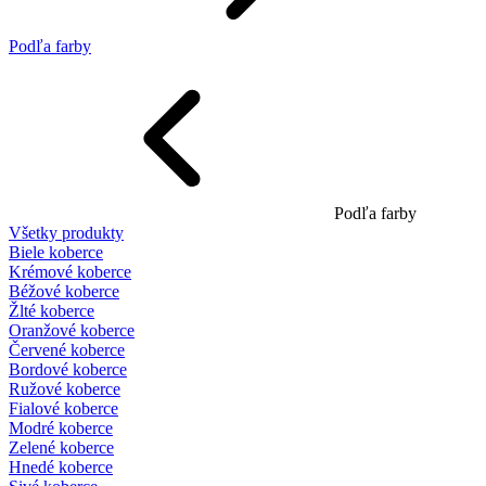
Podľa farby
Podľa farby
Všetky produkty
Biele koberce
Krémové koberce
Béžové koberce
Žlté koberce
Oranžové koberce
Červené koberce
Bordové koberce
Ružové koberce
Fialové koberce
Modré koberce
Zelené koberce
Hnedé koberce