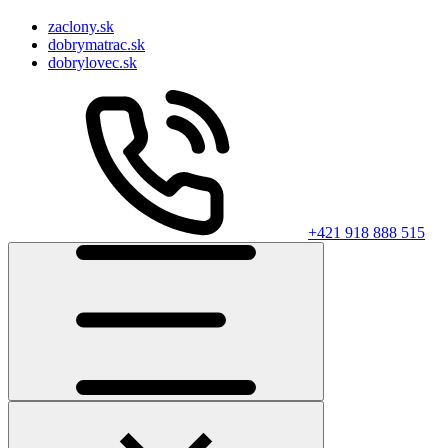
zaclony.sk
dobrymatrac.sk
dobrylovec.sk
+421 918 888 515