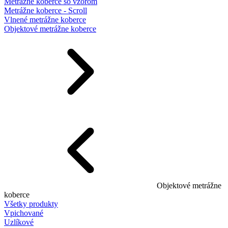
Metrážne koberce so vzorom
Metrážne koberce - Scroll
Vlnené metrážne koberce
Objektové metrážne koberce
Objektové metrážne
koberce
Všetky produkty
Vpichované
Uzlíkové