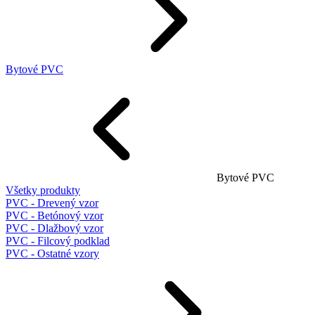
Bytové PVC
Bytové PVC
Všetky produkty
PVC - Drevený vzor
PVC - Betónový vzor
PVC - Dlažbový vzor
PVC - Filcový podklad
PVC - Ostatné vzory