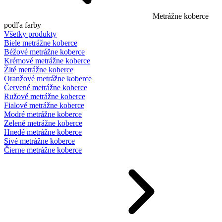
Metrážne koberce
podľa farby
Všetky produkty
Biele metrážne koberce
Béžové metrážne koberce
Krémové metrážne koberce
Žlté metrážne koberce
Oranžové metrážne koberce
Červené metrážne koberce
Ružové metrážne koberce
Fialové metrážne koberce
Modré metrážne koberce
Zelené metrážne koberce
Hnedé metrážne koberce
Sivé metrážne koberce
Čierne metrážne koberce