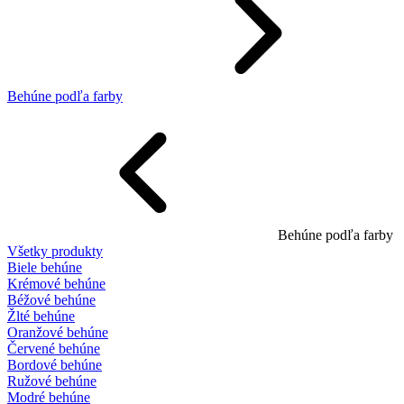
Behúne podľa farby
Behúne podľa farby
Všetky produkty
Biele behúne
Krémové behúne
Béžové behúne
Žlté behúne
Oranžové behúne
Červené behúne
Bordové behúne
Ružové behúne
Modré behúne