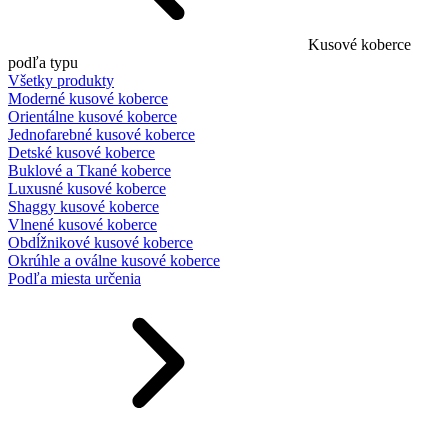
Kusové koberce
podľa typu
Všetky produkty
Moderné kusové koberce
Orientálne kusové koberce
Jednofarebné kusové koberce
Detské kusové koberce
Buklové a Tkané koberce
Luxusné kusové koberce
Shaggy kusové koberce
Vlnené kusové koberce
Obdĺžnikové kusové koberce
Okrúhle a oválne kusové koberce
Podľa miesta určenia