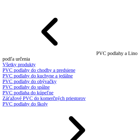
PVC podlahy a Lino
podľa určenia
Všetky produkty
PVC podlahy do chodby a predsiene
PVC podlahy do kuchyne a jedálne
PVC podlahy do obývačky
PVC podlahy do spálne
PVC podlaha do kúpeľne
Záťažové PVC do komerčných priestorov
PVC podlahy do školy