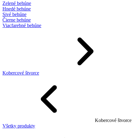
Zelené behúne
Hnedé behúne
Sivé behúne
Čierne behúne
Viacfarebné behúne
Kobercové štvorce
Kobercové štvorce
Všetky produkty