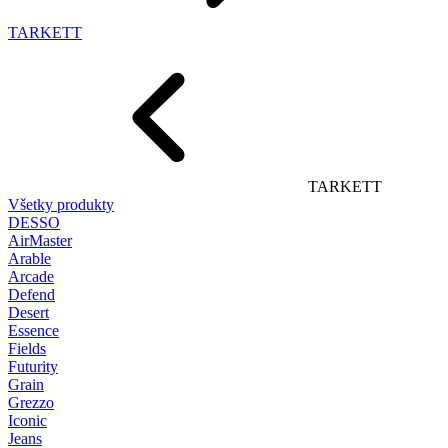
TARKETT
TARKETT
Všetky produkty
DESSO
AirMaster
Arable
Arcade
Defend
Desert
Essence
Fields
Futurity
Grain
Grezzo
Iconic
Jeans