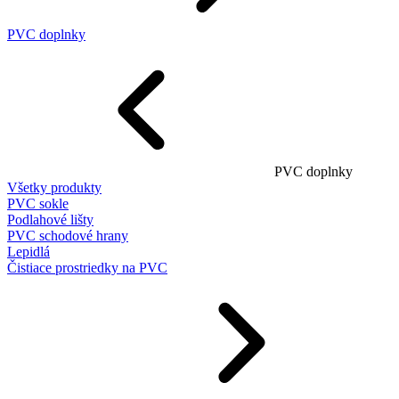
PVC doplnky
PVC doplnky
Všetky produkty
PVC sokle
Podlahové lišty
PVC schodové hrany
Lepidlá
Čistiace prostriedky na PVC