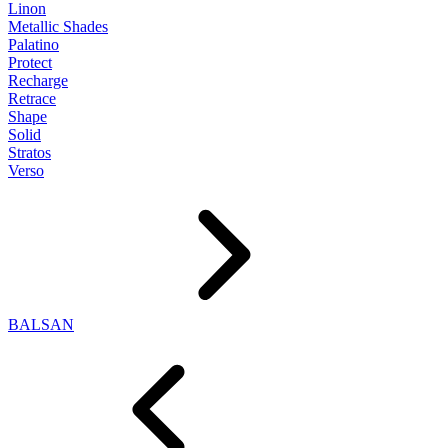
Linon
Metallic Shades
Palatino
Protect
Recharge
Retrace
Shape
Solid
Stratos
Verso
BALSAN