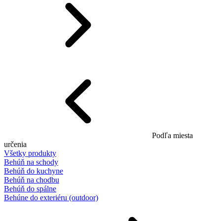
Podľa miesta
určenia
Všetky produkty
Behúň na schody
Behúň do kuchyne
Behúň na chodbu
Behúň do spálne
Behúne do exteriéru (outdoor)