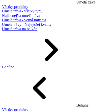
Umelá tráva
Všetky produkty
Umelá tráva - všetky typy
Najlacnejšia umelá tráva
Umelá tráva - verná imitácia
Umele trávy - Najvyššej kvality
Umelá tráva na balkón
Behúne
Behúne
Všetky produkty