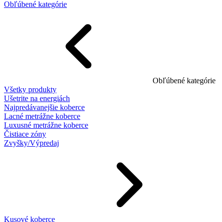
Obľúbené kategórie
Obľúbené kategórie
Všetky produkty
Ušetrite na energiách
Najpredávanejšie koberce
Lacné metrážne koberce
Luxusné metrážne koberce
Čistiace zóny
Zvyšky/Výpredaj
Kusové koberce