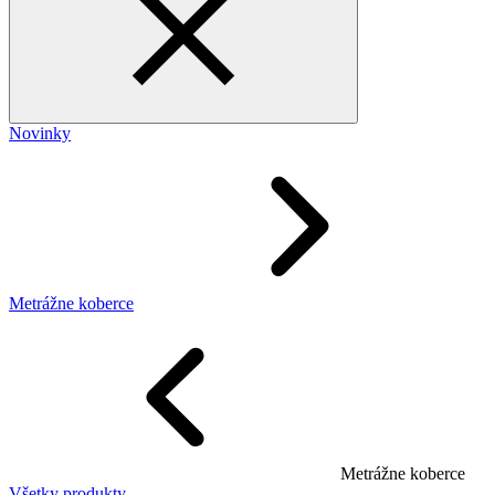
Novinky
Metrážne koberce
Metrážne koberce
Všetky produkty