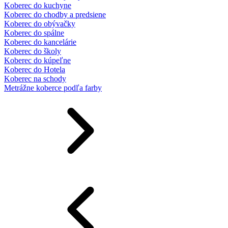
Koberec do kuchyne
Koberec do chodby a predsiene
Koberec do obývačky
Koberec do spálne
Koberec do kancelárie
Koberec do školy
Koberec do kúpeľne
Koberec do Hotela
Koberec na schody
Metrážne koberce podľa farby