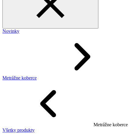
Novinky
Metrážne koberce
Metrážne koberce
Všetky produkty