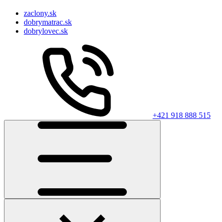
zaclony.sk
dobrymatrac.sk
dobrylovec.sk
+421 918 888 515