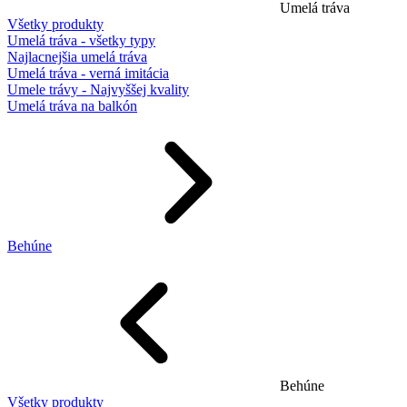
Umelá tráva
Všetky produkty
Umelá tráva - všetky typy
Najlacnejšia umelá tráva
Umelá tráva - verná imitácia
Umele trávy - Najvyššej kvality
Umelá tráva na balkón
Behúne
Behúne
Všetky produkty