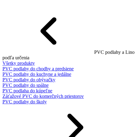
PVC podlahy a Lino
podľa určenia
Všetky produkty
PVC podlahy do chodby a predsiene
PVC podlahy do kuchyne a jedálne
PVC podlahy do obývačky
PVC podlahy do spálne
PVC podlaha do kúpeľne
Záťažové PVC do komerčných priestorov
PVC podlahy do školy