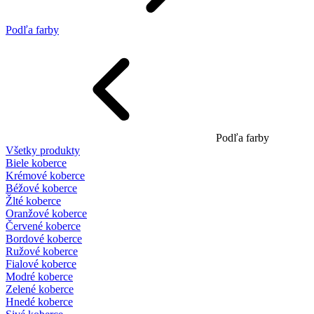
Podľa farby
Podľa farby
Všetky produkty
Biele koberce
Krémové koberce
Béžové koberce
Žlté koberce
Oranžové koberce
Červené koberce
Bordové koberce
Ružové koberce
Fialové koberce
Modré koberce
Zelené koberce
Hnedé koberce