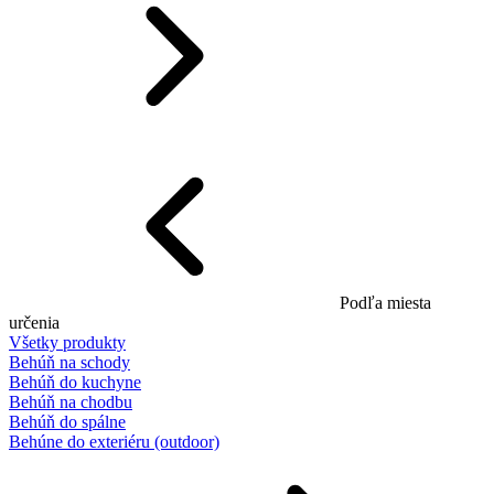
Podľa miesta
určenia
Všetky produkty
Behúň na schody
Behúň do kuchyne
Behúň na chodbu
Behúň do spálne
Behúne do exteriéru (outdoor)