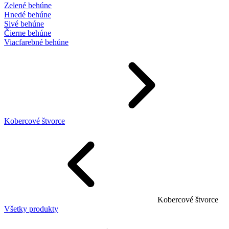
Zelené behúne
Hnedé behúne
Sivé behúne
Čierne behúne
Viacfarebné behúne
Kobercové štvorce
Kobercové štvorce
Všetky produkty