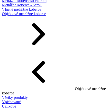
Metrážne koberce so vzorom
Metrážne koberce - Scroll
Vlnené metrážne koberce
Objektové metrážne koberce
Objektové metrážne
koberce
Všetky produkty
Vpichované
Uzlíkové