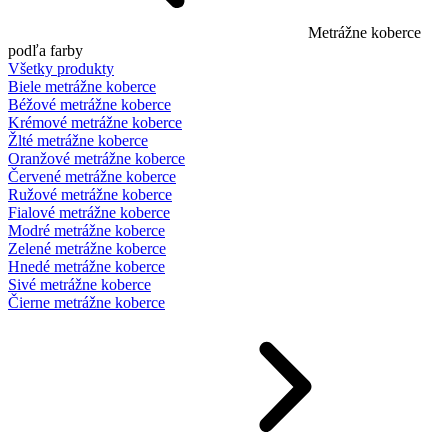
Metrážne koberce
podľa farby
Všetky produkty
Biele metrážne koberce
Béžové metrážne koberce
Krémové metrážne koberce
Žlté metrážne koberce
Oranžové metrážne koberce
Červené metrážne koberce
Ružové metrážne koberce
Fialové metrážne koberce
Modré metrážne koberce
Zelené metrážne koberce
Hnedé metrážne koberce
Sivé metrážne koberce
Čierne metrážne koberce