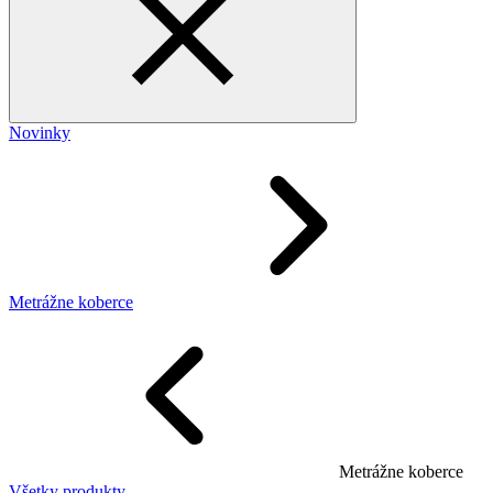
Novinky
Metrážne koberce
Metrážne koberce
Všetky produkty