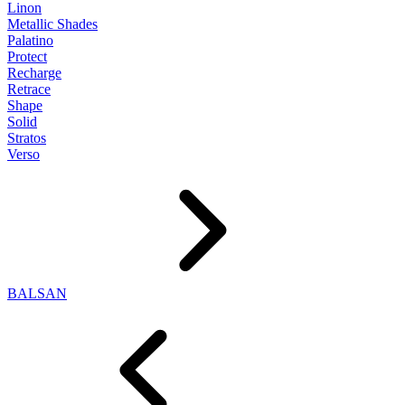
Linon
Metallic Shades
Palatino
Protect
Recharge
Retrace
Shape
Solid
Stratos
Verso
BALSAN