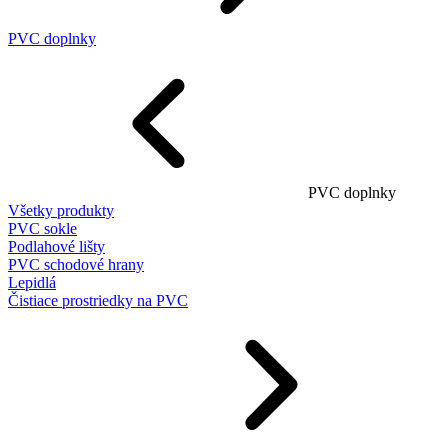
PVC doplnky
PVC doplnky
Všetky produkty
PVC sokle
Podlahové lišty
PVC schodové hrany
Lepidlá
Čistiace prostriedky na PVC