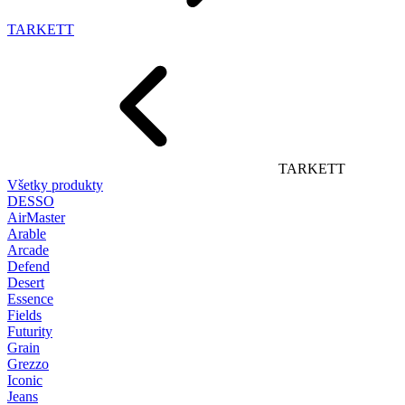
TARKETT
TARKETT
Všetky produkty
DESSO
AirMaster
Arable
Arcade
Defend
Desert
Essence
Fields
Futurity
Grain
Grezzo
Iconic
Jeans