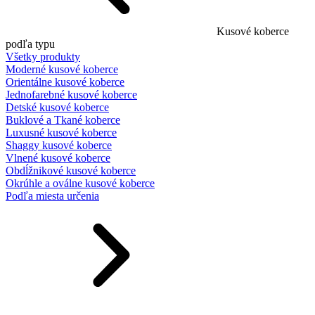
Kusové koberce
podľa typu
Všetky produkty
Moderné kusové koberce
Orientálne kusové koberce
Jednofarebné kusové koberce
Detské kusové koberce
Buklové a Tkané koberce
Luxusné kusové koberce
Shaggy kusové koberce
Vlnené kusové koberce
Obdĺžnikové kusové koberce
Okrúhle a oválne kusové koberce
Podľa miesta určenia