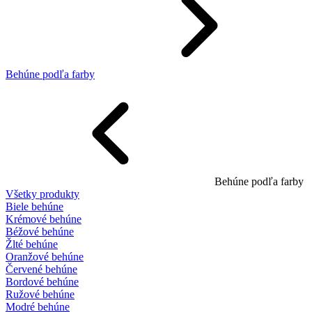
Behúne podľa farby
Behúne podľa farby
Všetky produkty
Biele behúne
Krémové behúne
Béžové behúne
Žlté behúne
Oranžové behúne
Červené behúne
Bordové behúne
Ružové behúne
Modré behúne