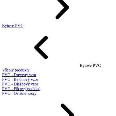
Bytové PVC
Bytové PVC
Všetky produkty
PVC - Drevený vzor
PVC - Betónový vzor
PVC - Dlažbový vzor
PVC - Filcový podklad
PVC - Ostatné vzory