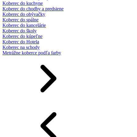
Koberec do kuchyne
Koberec do chodby a predsiene
Koberec do obývačky
Koberec do spálne
Koberec do kancelárie
Koberec do školy
Koberec do kúpeľne
Koberec do Hotela
Koberec na schody
Metrážne koberce podľa farby