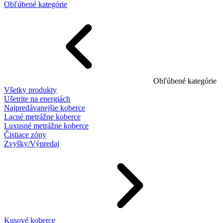
Obľúbené kategórie
Obľúbené kategórie
Všetky produkty
Ušetrite na energiách
Najpredávanejšie koberce
Lacné metrážne koberce
Luxusné metrážne koberce
Čistiace zóny
Zvyšky/Výpredaj
Kusové koberce