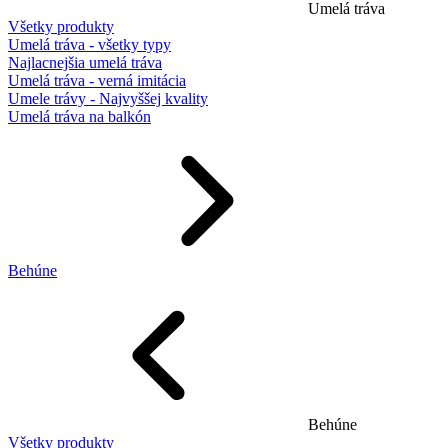
Umelá tráva
Všetky produkty
Umelá tráva - všetky typy
Najlacnejšia umelá tráva
Umelá tráva - verná imitácia
Umele trávy - Najvyššej kvality
Umelá tráva na balkón
Behúne
Behúne
Všetky produkty