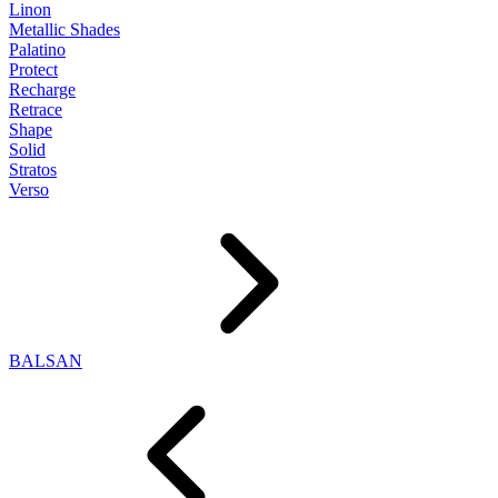
Linon
Metallic Shades
Palatino
Protect
Recharge
Retrace
Shape
Solid
Stratos
Verso
BALSAN