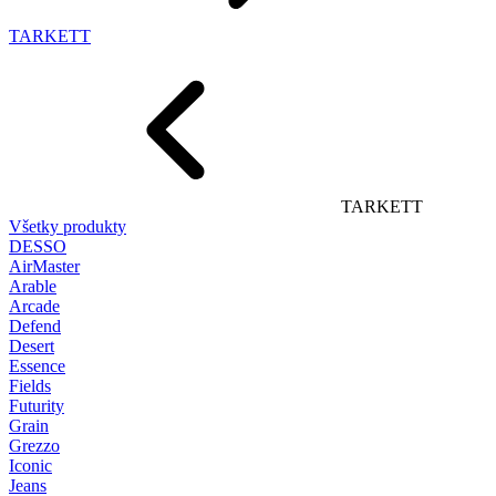
TARKETT
TARKETT
Všetky produkty
DESSO
AirMaster
Arable
Arcade
Defend
Desert
Essence
Fields
Futurity
Grain
Grezzo
Iconic
Jeans