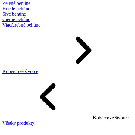
Zelené behúne
Hnedé behúne
Sivé behúne
Čierne behúne
Viacfarebné behúne
Kobercové štvorce
Kobercové štvorce
Všetky produkty