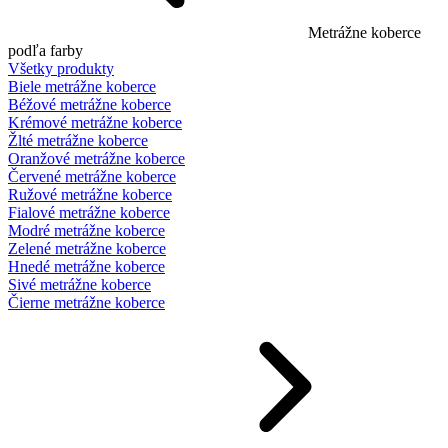
Metrážne koberce
podľa farby
Všetky produkty
Biele metrážne koberce
Béžové metrážne koberce
Krémové metrážne koberce
Žlté metrážne koberce
Oranžové metrážne koberce
Červené metrážne koberce
Ružové metrážne koberce
Fialové metrážne koberce
Modré metrážne koberce
Zelené metrážne koberce
Hnedé metrážne koberce
Sivé metrážne koberce
Čierne metrážne koberce