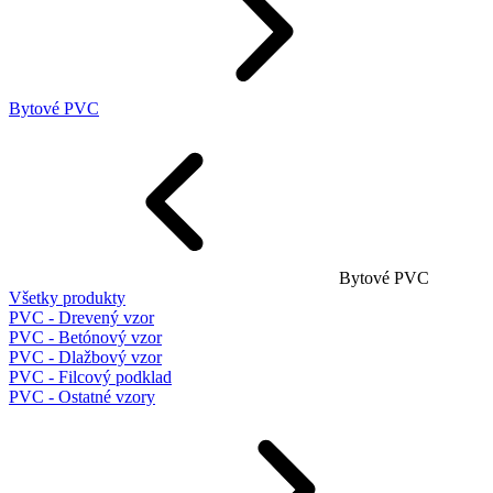
Bytové PVC
Bytové PVC
Všetky produkty
PVC - Drevený vzor
PVC - Betónový vzor
PVC - Dlažbový vzor
PVC - Filcový podklad
PVC - Ostatné vzory