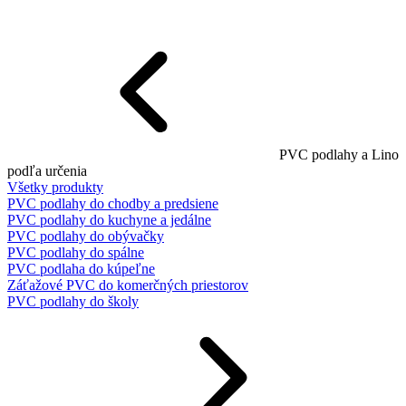
PVC podlahy a Lino
podľa určenia
Všetky produkty
PVC podlahy do chodby a predsiene
PVC podlahy do kuchyne a jedálne
PVC podlahy do obývačky
PVC podlahy do spálne
PVC podlaha do kúpeľne
Záťažové PVC do komerčných priestorov
PVC podlahy do školy