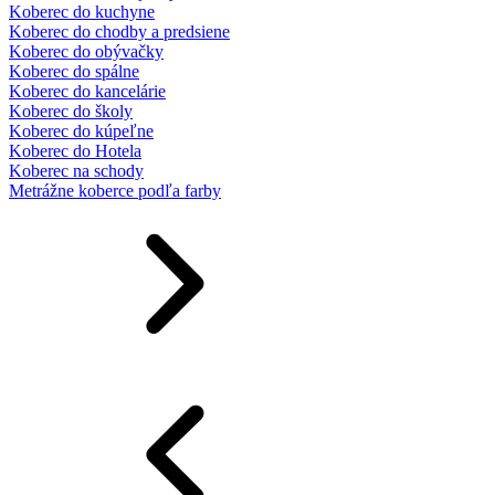
Koberec do kuchyne
Koberec do chodby a predsiene
Koberec do obývačky
Koberec do spálne
Koberec do kancelárie
Koberec do školy
Koberec do kúpeľne
Koberec do Hotela
Koberec na schody
Metrážne koberce podľa farby