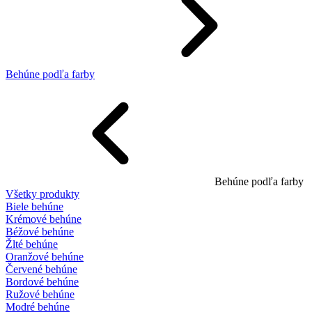
Behúne podľa farby
Behúne podľa farby
Všetky produkty
Biele behúne
Krémové behúne
Béžové behúne
Žlté behúne
Oranžové behúne
Červené behúne
Bordové behúne
Ružové behúne
Modré behúne