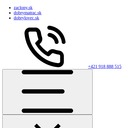
zaclony.sk
dobrymatrac.sk
dobrylovec.sk
+421 918 888 515