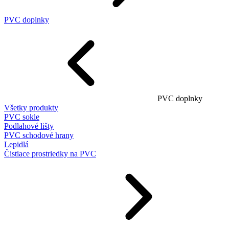
PVC doplnky
PVC doplnky
Všetky produkty
PVC sokle
Podlahové lišty
PVC schodové hrany
Lepidlá
Čistiace prostriedky na PVC