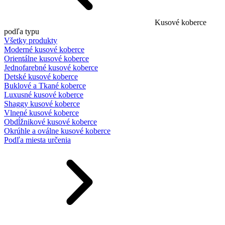
Kusové koberce
podľa typu
Všetky produkty
Moderné kusové koberce
Orientálne kusové koberce
Jednofarebné kusové koberce
Detské kusové koberce
Buklové a Tkané koberce
Luxusné kusové koberce
Shaggy kusové koberce
Vlnené kusové koberce
Obdĺžnikové kusové koberce
Okrúhle a oválne kusové koberce
Podľa miesta určenia