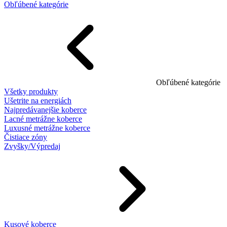
Obľúbené kategórie
Obľúbené kategórie
Všetky produkty
Ušetrite na energiách
Najpredávanejšie koberce
Lacné metrážne koberce
Luxusné metrážne koberce
Čistiace zóny
Zvyšky/Výpredaj
Kusové koberce