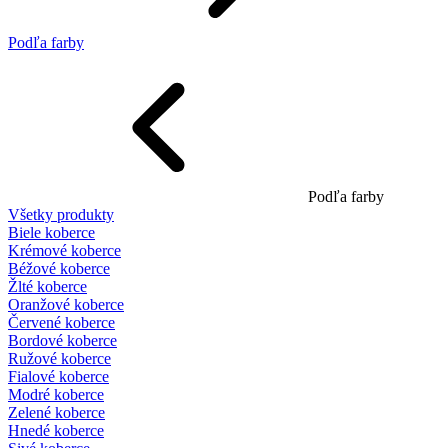
Podľa farby
Podľa farby
Všetky produkty
Biele koberce
Krémové koberce
Béžové koberce
Žlté koberce
Oranžové koberce
Červené koberce
Bordové koberce
Ružové koberce
Fialové koberce
Modré koberce
Zelené koberce
Hnedé koberce