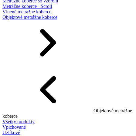
Metrážne koberce so vzorom
Metrážne koberce - Scroll
Vlnené metrážne koberce
Objektové metrážne koberce
Objektové metrážne
koberce
Všetky produkty
Vpichované
Uzlíkové