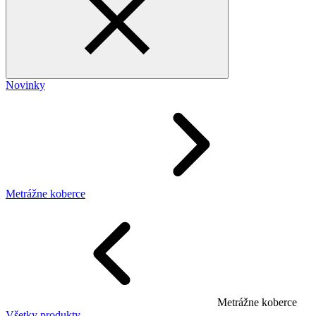
Novinky
Metrážne koberce
Metrážne koberce
Všetky produkty