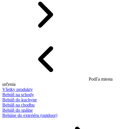
Podľa miesta
určenia
Všetky produkty
Behúň na schody
Behúň do kuchyne
Behúň na chodbu
Behúň do spálne
Behúne do exteriéru (outdoor)