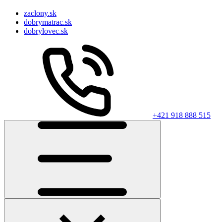
zaclony.sk
dobrymatrac.sk
dobrylovec.sk
+421 918 888 515