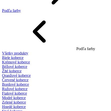
Podľa farby
Podľa farby
Všetky produkty
Biele koberce
Krémové koberce
Béžové koberce
Žlté koberce
Oranžové koberce
Červené koberce
Bordové koberce
Ružové koberce
Fialové koberce
Modré koberce
Zelené koberce
Hnedé koberce