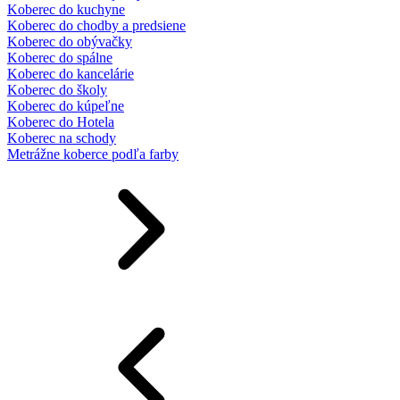
Koberec do kuchyne
Koberec do chodby a predsiene
Koberec do obývačky
Koberec do spálne
Koberec do kancelárie
Koberec do školy
Koberec do kúpeľne
Koberec do Hotela
Koberec na schody
Metrážne koberce podľa farby