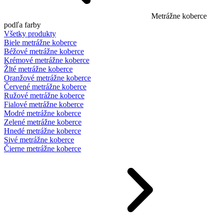
Metrážne koberce
podľa farby
Všetky produkty
Biele metrážne koberce
Béžové metrážne koberce
Krémové metrážne koberce
Žlté metrážne koberce
Oranžové metrážne koberce
Červené metrážne koberce
Ružové metrážne koberce
Fialové metrážne koberce
Modré metrážne koberce
Zelené metrážne koberce
Hnedé metrážne koberce
Sivé metrážne koberce
Čierne metrážne koberce