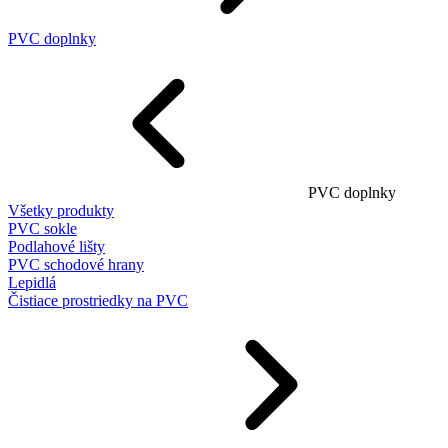
PVC doplnky
PVC doplnky
Všetky produkty
PVC sokle
Podlahové lišty
PVC schodové hrany
Lepidlá
Čistiace prostriedky na PVC