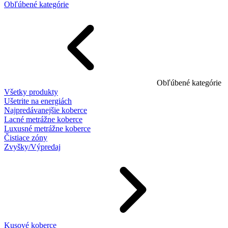
Obľúbené kategórie
Obľúbené kategórie
Všetky produkty
Ušetrite na energiách
Najpredávanejšie koberce
Lacné metrážne koberce
Luxusné metrážne koberce
Čistiace zóny
Zvyšky/Výpredaj
Kusové koberce