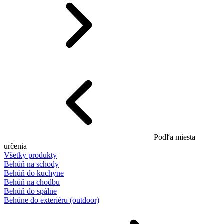
Podľa miesta
určenia
Všetky produkty
Behúň na schody
Behúň do kuchyne
Behúň na chodbu
Behúň do spálne
Behúne do exteriéru (outdoor)