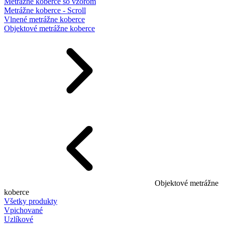
Metrážne koberce so vzorom
Metrážne koberce - Scroll
Vlnené metrážne koberce
Objektové metrážne koberce
Objektové metrážne
koberce
Všetky produkty
Vpichované
Uzlíkové