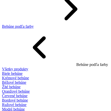
Behúne podľa farby
Behúne podľa farby
Všetky produkty
Biele behúne
Krémové behúne
Béžové behúne
Žlté behúne
Oranžové behúne
Červené behúne
Bordové behúne
Ružové behúne
Modré behúne