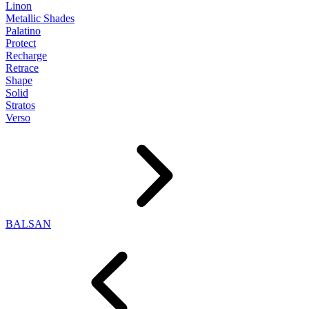
Linon
Metallic Shades
Palatino
Protect
Recharge
Retrace
Shape
Solid
Stratos
Verso
BALSAN