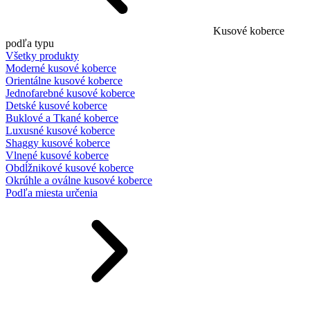
Kusové koberce
podľa typu
Všetky produkty
Moderné kusové koberce
Orientálne kusové koberce
Jednofarebné kusové koberce
Detské kusové koberce
Buklové a Tkané koberce
Luxusné kusové koberce
Shaggy kusové koberce
Vlnené kusové koberce
Obdĺžnikové kusové koberce
Okrúhle a oválne kusové koberce
Podľa miesta určenia