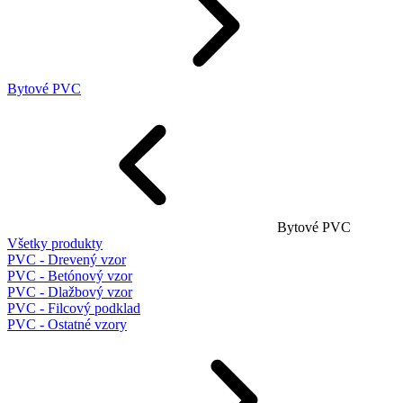
Bytové PVC
Bytové PVC
Všetky produkty
PVC - Drevený vzor
PVC - Betónový vzor
PVC - Dlažbový vzor
PVC - Filcový podklad
PVC - Ostatné vzory