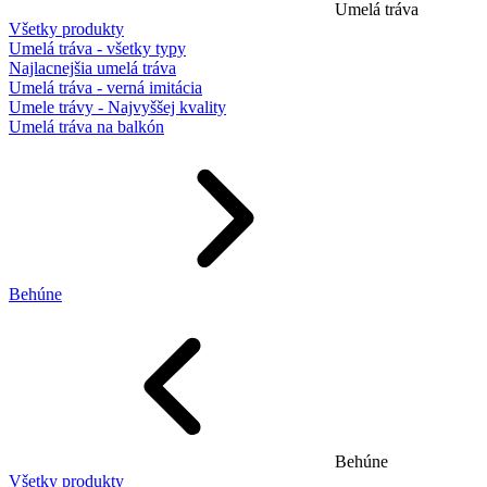
Umelá tráva
Všetky produkty
Umelá tráva - všetky typy
Najlacnejšia umelá tráva
Umelá tráva - verná imitácia
Umele trávy - Najvyššej kvality
Umelá tráva na balkón
Behúne
Behúne
Všetky produkty