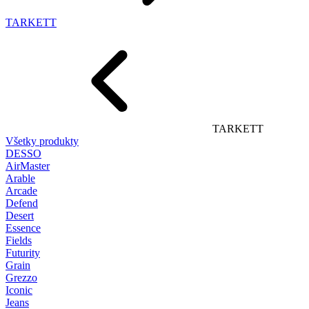
TARKETT
TARKETT
Všetky produkty
DESSO
AirMaster
Arable
Arcade
Defend
Desert
Essence
Fields
Futurity
Grain
Grezzo
Iconic
Jeans