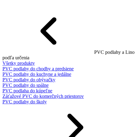
PVC podlahy a Lino
podľa určenia
Všetky produkty
PVC podlahy do chodby a predsiene
PVC podlahy do kuchyne a jedálne
PVC podlahy do obývačky
PVC podlahy do spálne
PVC podlaha do kúpeľne
Záťažové PVC do komerčných priestorov
PVC podlahy do školy