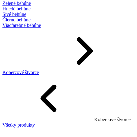
Zelené behúne
Hnedé behúne
Sivé behúne
Čierne behúne
Viacfarebné behúne
Kobercové štvorce
Kobercové štvorce
Všetky produkty