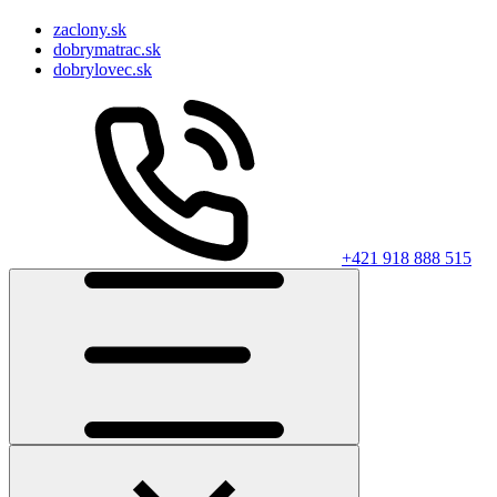
zaclony.sk
dobrymatrac.sk
dobrylovec.sk
+421 918 888 515