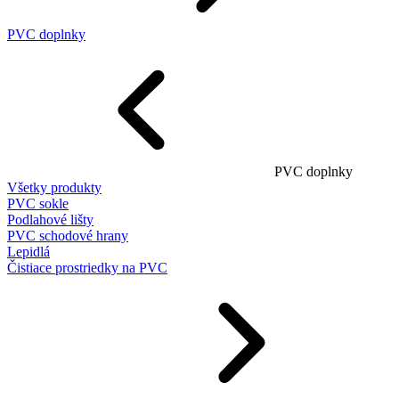
PVC doplnky
PVC doplnky
Všetky produkty
PVC sokle
Podlahové lišty
PVC schodové hrany
Lepidlá
Čistiace prostriedky na PVC