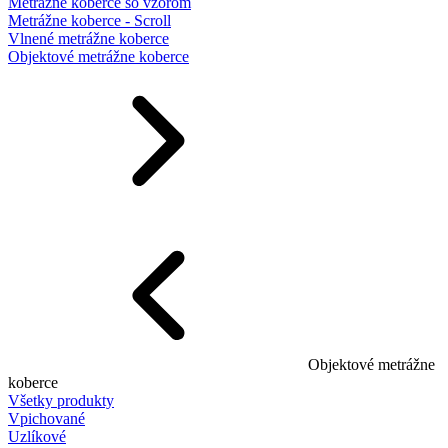
Metrážne koberce so vzorom
Metrážne koberce - Scroll
Vlnené metrážne koberce
Objektové metrážne koberce
Objektové metrážne
koberce
Všetky produkty
Vpichované
Uzlíkové