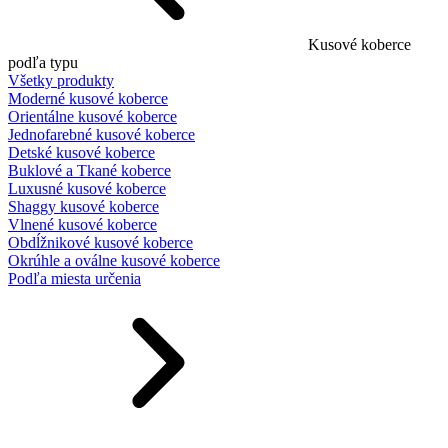
Kusové koberce
podľa typu
Všetky produkty
Moderné kusové koberce
Orientálne kusové koberce
Jednofarebné kusové koberce
Detské kusové koberce
Buklové a Tkané koberce
Luxusné kusové koberce
Shaggy kusové koberce
Vlnené kusové koberce
Obdĺžnikové kusové koberce
Okrúhle a oválne kusové koberce
Podľa miesta určenia