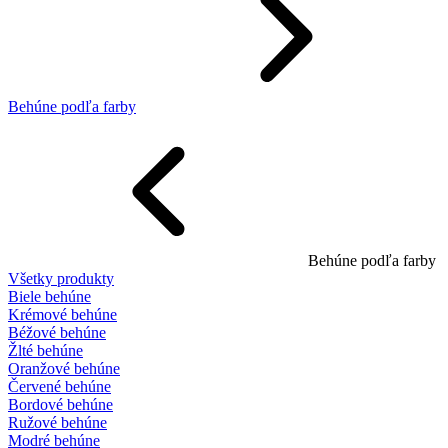
Behúne podľa farby
Behúne podľa farby
Všetky produkty
Biele behúne
Krémové behúne
Béžové behúne
Žlté behúne
Oranžové behúne
Červené behúne
Bordové behúne
Ružové behúne
Modré behúne