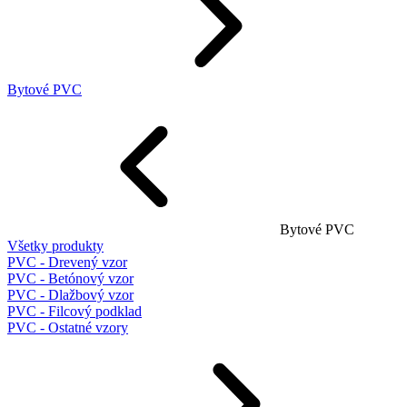
Bytové PVC
Bytové PVC
Všetky produkty
PVC - Drevený vzor
PVC - Betónový vzor
PVC - Dlažbový vzor
PVC - Filcový podklad
PVC - Ostatné vzory