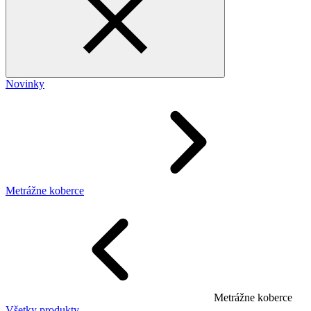
Novinky
Metrážne koberce
Metrážne koberce
Všetky produkty