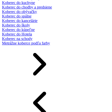
Koberec do kuchyne
Koberec do chodby a predsiene
Koberec do obývačky
Koberec do spálne
Koberec do kancelárie
Koberec do školy
Koberec do kúpeľne
Koberec do Hotela
Koberec na schody
Metrážne koberce podľa farby