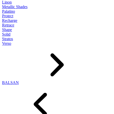
Linon
Metallic Shades
Palatino
Protect
Recharge
Retrace
Shape
Solid
Stratos
Verso
BALSAN