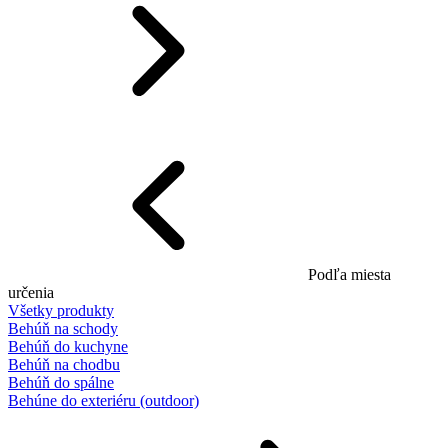
Podľa miesta
určenia
Všetky produkty
Behúň na schody
Behúň do kuchyne
Behúň na chodbu
Behúň do spálne
Behúne do exteriéru (outdoor)