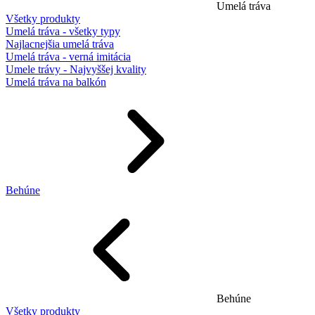
Umelá tráva
Všetky produkty
Umelá tráva - všetky typy
Najlacnejšia umelá tráva
Umelá tráva - verná imitácia
Umele trávy - Najvyššej kvality
Umelá tráva na balkón
Behúne
Behúne
Všetky produkty