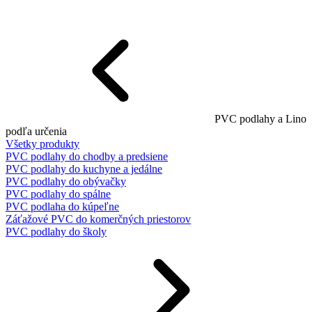
PVC podlahy a Lino
podľa určenia
Všetky produkty
PVC podlahy do chodby a predsiene
PVC podlahy do kuchyne a jedálne
PVC podlahy do obývačky
PVC podlahy do spálne
PVC podlaha do kúpeľne
Záťažové PVC do komerčných priestorov
PVC podlahy do školy