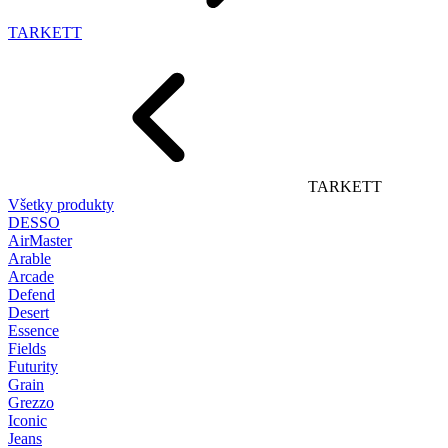
TARKETT
TARKETT
Všetky produkty
DESSO
AirMaster
Arable
Arcade
Defend
Desert
Essence
Fields
Futurity
Grain
Grezzo
Iconic
Jeans