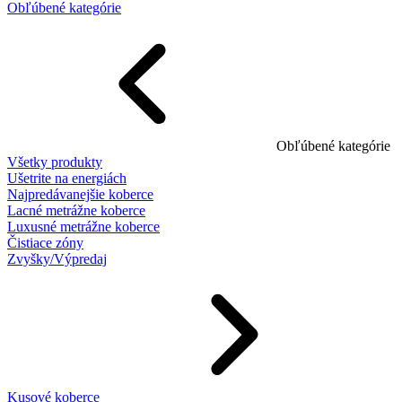
Obľúbené kategórie
Obľúbené kategórie
Všetky produkty
Ušetrite na energiách
Najpredávanejšie koberce
Lacné metrážne koberce
Luxusné metrážne koberce
Čistiace zóny
Zvyšky/Výpredaj
Kusové koberce