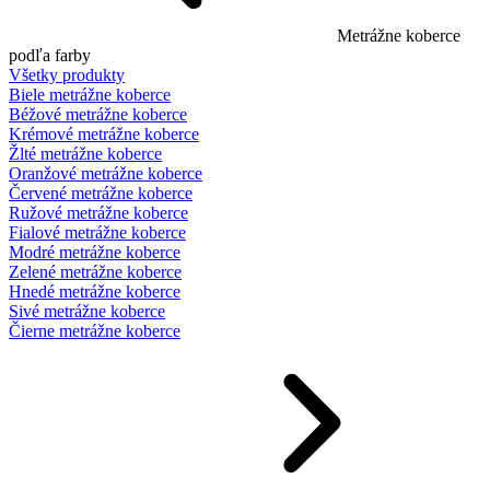
Metrážne koberce
podľa farby
Všetky produkty
Biele metrážne koberce
Béžové metrážne koberce
Krémové metrážne koberce
Žlté metrážne koberce
Oranžové metrážne koberce
Červené metrážne koberce
Ružové metrážne koberce
Fialové metrážne koberce
Modré metrážne koberce
Zelené metrážne koberce
Hnedé metrážne koberce
Sivé metrážne koberce
Čierne metrážne koberce