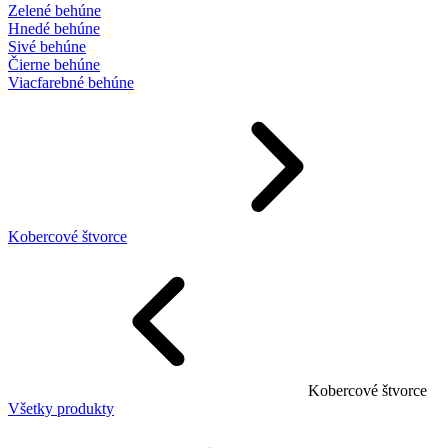
Zelené behúne
Hnedé behúne
Sivé behúne
Čierne behúne
Viacfarebné behúne
Kobercové štvorce
Kobercové štvorce
Všetky produkty