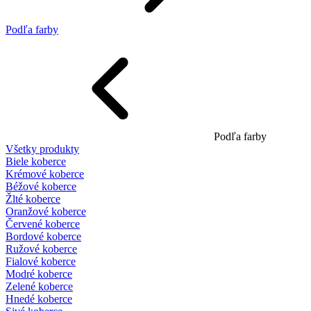
Podľa farby
Podľa farby
Všetky produkty
Biele koberce
Krémové koberce
Béžové koberce
Žlté koberce
Oranžové koberce
Červené koberce
Bordové koberce
Ružové koberce
Fialové koberce
Modré koberce
Zelené koberce
Hnedé koberce