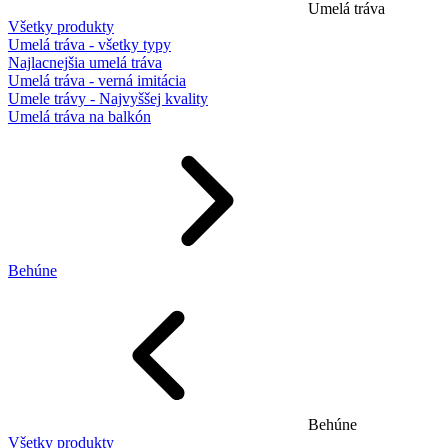
Umelá tráva
Všetky produkty
Umelá tráva - všetky typy
Najlacnejšia umelá tráva
Umelá tráva - verná imitácia
Umele trávy - Najvyššej kvality
Umelá tráva na balkón
Behúne
Behúne
Všetky produkty