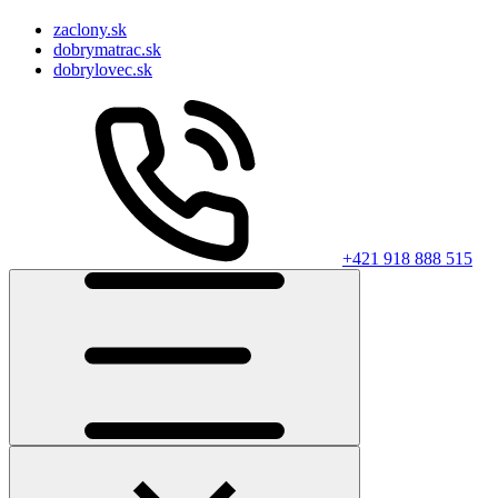
zaclony.sk
dobrymatrac.sk
dobrylovec.sk
+421 918 888 515