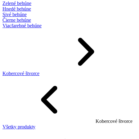
Zelené behúne
Hnedé behúne
Sivé behúne
Čierne behúne
Viacfarebné behúne
Kobercové štvorce
Kobercové štvorce
Všetky produkty