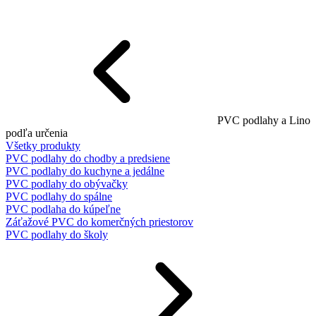
PVC podlahy a Lino
podľa určenia
Všetky produkty
PVC podlahy do chodby a predsiene
PVC podlahy do kuchyne a jedálne
PVC podlahy do obývačky
PVC podlahy do spálne
PVC podlaha do kúpeľne
Záťažové PVC do komerčných priestorov
PVC podlahy do školy