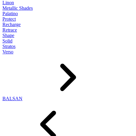
Linon
Metallic Shades
Palatino
Protect
Recharge
Retrace
Shape
Solid
Stratos
Verso
BALSAN