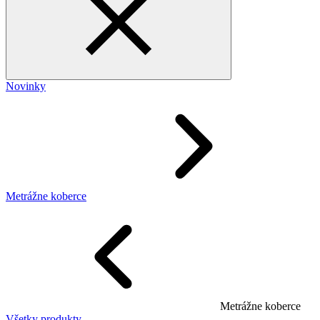
Novinky
Metrážne koberce
Metrážne koberce
Všetky produkty