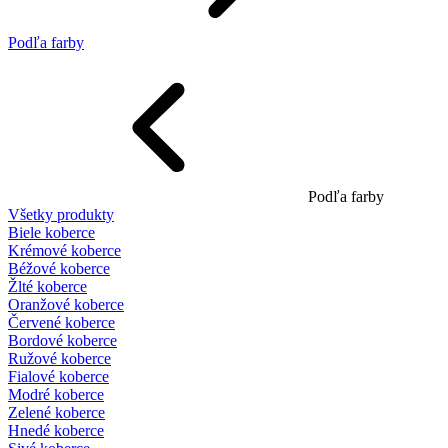
Podľa farby
Podľa farby
Všetky produkty
Biele koberce
Krémové koberce
Béžové koberce
Žlté koberce
Oranžové koberce
Červené koberce
Bordové koberce
Ružové koberce
Fialové koberce
Modré koberce
Zelené koberce
Hnedé koberce