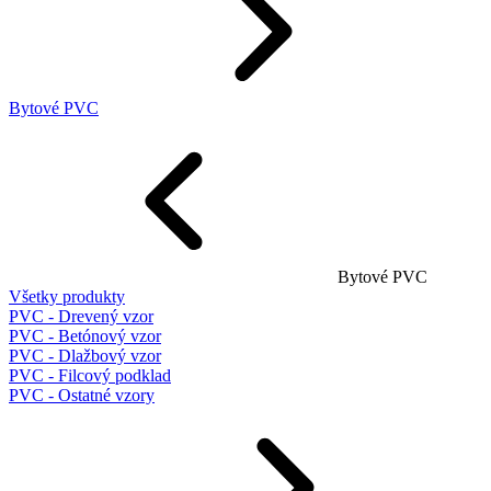
Bytové PVC
Bytové PVC
Všetky produkty
PVC - Drevený vzor
PVC - Betónový vzor
PVC - Dlažbový vzor
PVC - Filcový podklad
PVC - Ostatné vzory