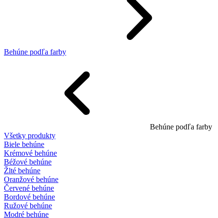
Behúne podľa farby
Behúne podľa farby
Všetky produkty
Biele behúne
Krémové behúne
Béžové behúne
Žlté behúne
Oranžové behúne
Červené behúne
Bordové behúne
Ružové behúne
Modré behúne