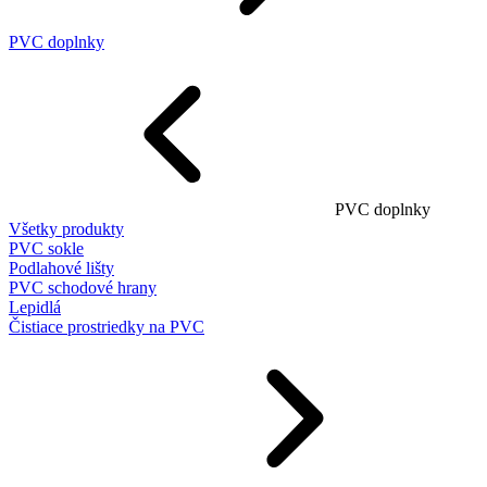
PVC doplnky
PVC doplnky
Všetky produkty
PVC sokle
Podlahové lišty
PVC schodové hrany
Lepidlá
Čistiace prostriedky na PVC