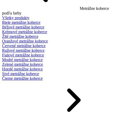
Metrážne koberce
podľa farby
Všetky produkty
Biele metrážne koberce
Béžové metrážne koberce
Krémové metrážne koberce
Žlté metrážne koberce
Oranžové metrážne koberce
Červené metrážne koberce
Ružové metrážne koberce
Fialové metrážne koberce
Modré metrážne koberce
Zelené metrážne koberce
Hnedé metrážne koberce
Sivé metrážne koberce
Čierne metrážne koberce