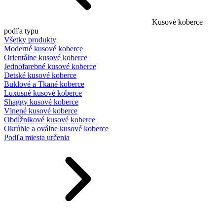
Kusové koberce
podľa typu
Všetky produkty
Moderné kusové koberce
Orientálne kusové koberce
Jednofarebné kusové koberce
Detské kusové koberce
Buklové a Tkané koberce
Luxusné kusové koberce
Shaggy kusové koberce
Vlnené kusové koberce
Obdĺžnikové kusové koberce
Okrúhle a oválne kusové koberce
Podľa miesta určenia