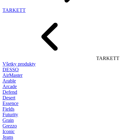
TARKETT
TARKETT
Všetky produkty
DESSO
AirMaster
Arable
Arcade
Defend
Desert
Essence
Fields
Futurity
Grain
Grezzo
Iconic
Jeans