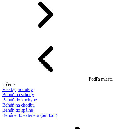
Podľa miesta
určenia
Všetky produkty
Behúň na schody
Behúň do kuchyne
Behúň na chodbu
Behúň do spálne
Behúne do exteriéru (outdoor)