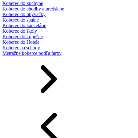
Koberec do kuchyne
Koberec do chodby a predsiene
Koberec do obývačky
Koberec do spálne
Koberec do kancelárie
Koberec do školy
Koberec do kúpeľne
Koberec do Hotela
Koberec na schody
Metrážne koberce podľa farby