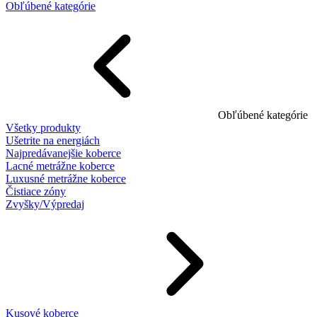
Obľúbené kategórie
Obľúbené kategórie
Všetky produkty
Ušetrite na energiách
Najpredávanejšie koberce
Lacné metrážne koberce
Luxusné metrážne koberce
Čistiace zóny
Zvyšky/Výpredaj
Kusové koberce