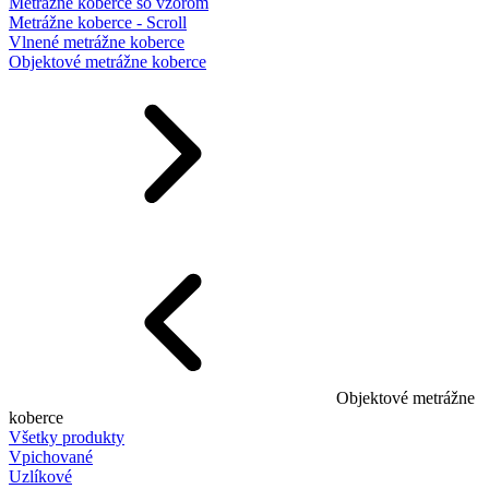
Metrážne koberce so vzorom
Metrážne koberce - Scroll
Vlnené metrážne koberce
Objektové metrážne koberce
Objektové metrážne
koberce
Všetky produkty
Vpichované
Uzlíkové