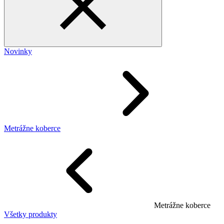
Novinky
Metrážne koberce
Metrážne koberce
Všetky produkty