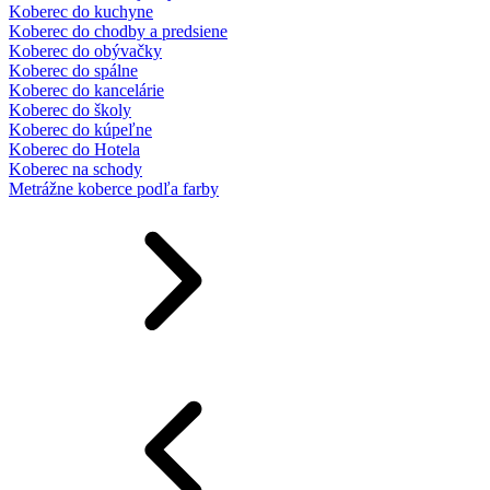
Koberec do kuchyne
Koberec do chodby a predsiene
Koberec do obývačky
Koberec do spálne
Koberec do kancelárie
Koberec do školy
Koberec do kúpeľne
Koberec do Hotela
Koberec na schody
Metrážne koberce podľa farby