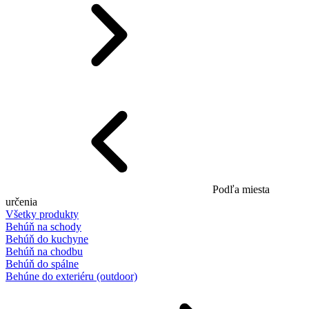
Podľa miesta
určenia
Všetky produkty
Behúň na schody
Behúň do kuchyne
Behúň na chodbu
Behúň do spálne
Behúne do exteriéru (outdoor)