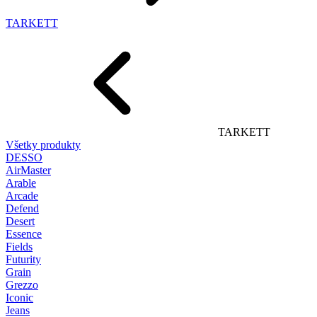
TARKETT
TARKETT
Všetky produkty
DESSO
AirMaster
Arable
Arcade
Defend
Desert
Essence
Fields
Futurity
Grain
Grezzo
Iconic
Jeans