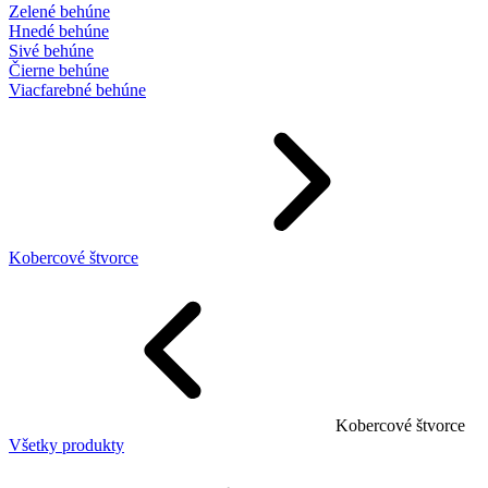
Zelené behúne
Hnedé behúne
Sivé behúne
Čierne behúne
Viacfarebné behúne
Kobercové štvorce
Kobercové štvorce
Všetky produkty