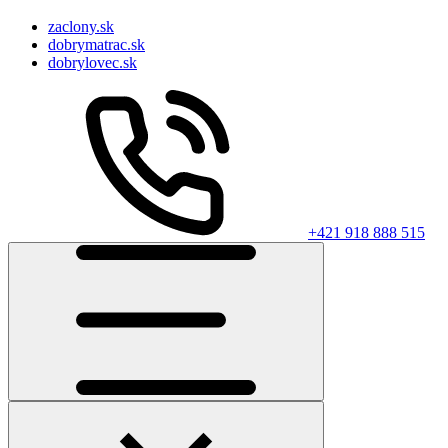
zaclony.sk
dobrymatrac.sk
dobrylovec.sk
+421 918 888 515