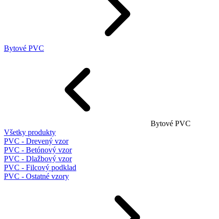
Bytové PVC
Bytové PVC
Všetky produkty
PVC - Drevený vzor
PVC - Betónový vzor
PVC - Dlažbový vzor
PVC - Filcový podklad
PVC - Ostatné vzory