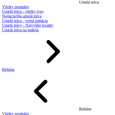
Umelá tráva
Všetky produkty
Umelá tráva - všetky typy
Najlacnejšia umelá tráva
Umelá tráva - verná imitácia
Umele trávy - Najvyššej kvality
Umelá tráva na balkón
Behúne
Behúne
Všetky produkty