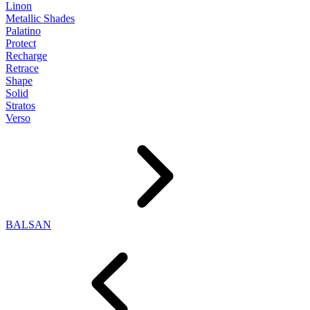
Linon
Metallic Shades
Palatino
Protect
Recharge
Retrace
Shape
Solid
Stratos
Verso
BALSAN