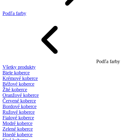
Podľa farby
Podľa farby
Všetky produkty
Biele koberce
Krémové koberce
Béžové koberce
Žlté koberce
Oranžové koberce
Červené koberce
Bordové koberce
Ružové koberce
Fialové koberce
Modré koberce
Zelené koberce
Hnedé koberce