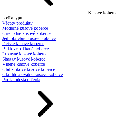
Kusové koberce
podľa typu
Všetky produkty
Moderné kusové koberce
Orientálne kusové koberce
Jednofarebné kusové koberce
Detské kusové koberce
Buklové a Tkané koberce
Luxusné kusové koberce
Shaggy kusové koberce
Vlnené kusové koberce
Obdĺžnikové kusové koberce
Okrúhle a oválne kusové koberce
Podľa miesta určenia