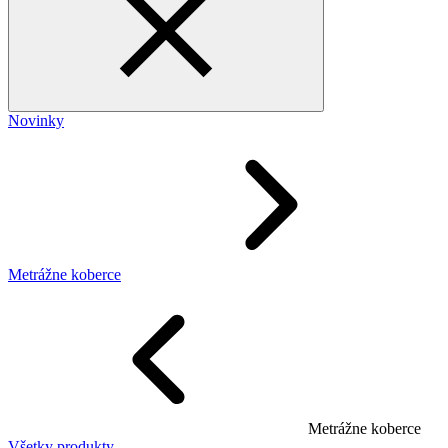
Novinky
Metrážne koberce
Metrážne koberce
Všetky produkty