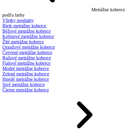
Metrážne koberce
podľa farby
Všetky produkty
Biele metrážne koberce
Béžové metrážne koberce
Krémové metrážne koberce
Žlté metrážne koberce
Oranžové metrážne koberce
Červené metrážne koberce
Ružové metrážne koberce
Fialové metrážne koberce
Modré metrážne koberce
Zelené metrážne koberce
Hnedé metrážne koberce
Sivé metrážne koberce
Čierne metrážne koberce