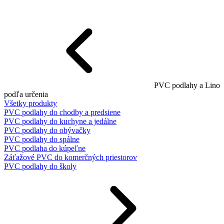
PVC podlahy a Lino
podľa určenia
Všetky produkty
PVC podlahy do chodby a predsiene
PVC podlahy do kuchyne a jedálne
PVC podlahy do obývačky
PVC podlahy do spálne
PVC podlaha do kúpeľne
Záťažové PVC do komerčných priestorov
PVC podlahy do školy