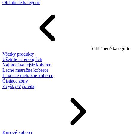
Obľúbené kategórie
Obľúbené kategórie
Všetky produkty
Ušetrite na energiách
Najpredávanejšie koberce
Lacné metrážne koberce
Luxusné metrážne koberce
Čistiace zóny
Zvyšky/Výpredaj
Kusové koberce