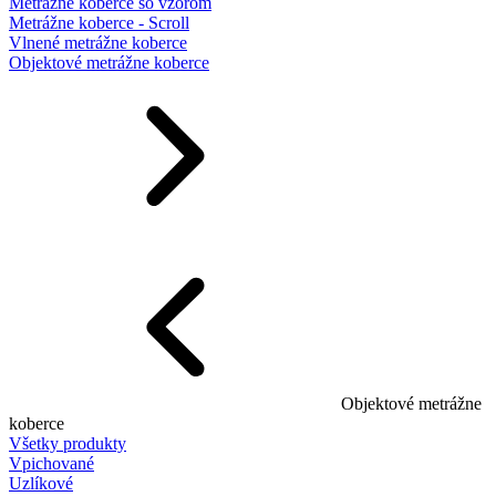
Metrážne koberce so vzorom
Metrážne koberce - Scroll
Vlnené metrážne koberce
Objektové metrážne koberce
Objektové metrážne
koberce
Všetky produkty
Vpichované
Uzlíkové