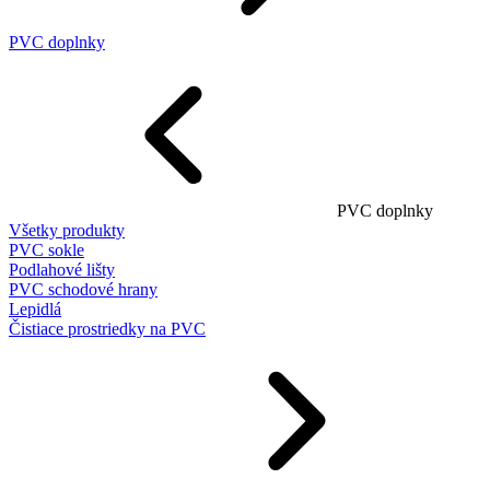
PVC doplnky
PVC doplnky
Všetky produkty
PVC sokle
Podlahové lišty
PVC schodové hrany
Lepidlá
Čistiace prostriedky na PVC