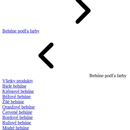
Behúne podľa farby
Behúne podľa farby
Všetky produkty
Biele behúne
Krémové behúne
Béžové behúne
Žlté behúne
Oranžové behúne
Červené behúne
Bordové behúne
Ružové behúne
Modré behúne