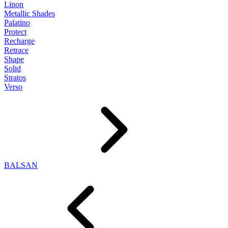
Linon
Metallic Shades
Palatino
Protect
Recharge
Retrace
Shape
Solid
Stratos
Verso
BALSAN