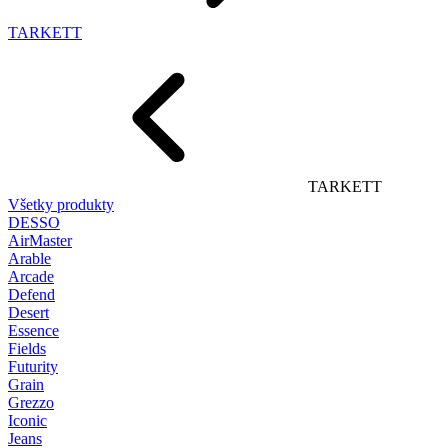
TARKETT
TARKETT
Všetky produkty
DESSO
AirMaster
Arable
Arcade
Defend
Desert
Essence
Fields
Futurity
Grain
Grezzo
Iconic
Jeans