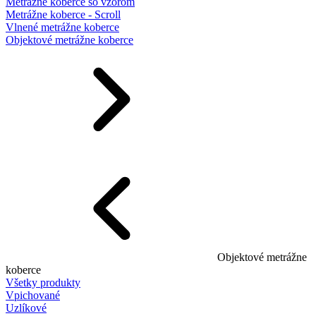
Metrážne koberce so vzorom
Metrážne koberce - Scroll
Vlnené metrážne koberce
Objektové metrážne koberce
Objektové metrážne
koberce
Všetky produkty
Vpichované
Uzlíkové