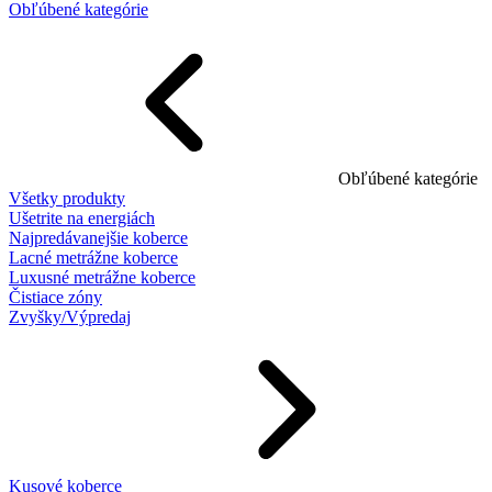
Obľúbené kategórie
Obľúbené kategórie
Všetky produkty
Ušetrite na energiách
Najpredávanejšie koberce
Lacné metrážne koberce
Luxusné metrážne koberce
Čistiace zóny
Zvyšky/Výpredaj
Kusové koberce