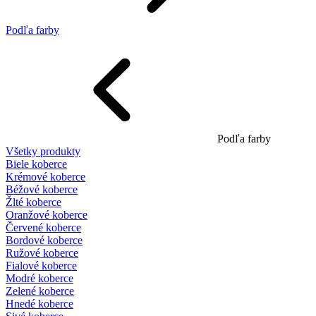
Podľa farby
Podľa farby
Všetky produkty
Biele koberce
Krémové koberce
Béžové koberce
Žlté koberce
Oranžové koberce
Červené koberce
Bordové koberce
Ružové koberce
Fialové koberce
Modré koberce
Zelené koberce
Hnedé koberce