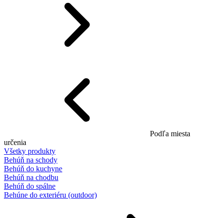
Podľa miesta
určenia
Všetky produkty
Behúň na schody
Behúň do kuchyne
Behúň na chodbu
Behúň do spálne
Behúne do exteriéru (outdoor)