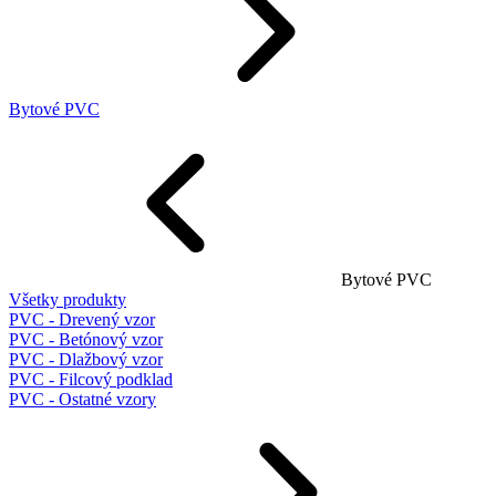
Bytové PVC
Bytové PVC
Všetky produkty
PVC - Drevený vzor
PVC - Betónový vzor
PVC - Dlažbový vzor
PVC - Filcový podklad
PVC - Ostatné vzory