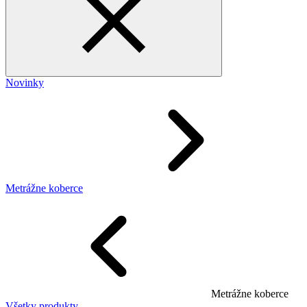
Novinky
Metrážne koberce
Metrážne koberce
Všetky produkty