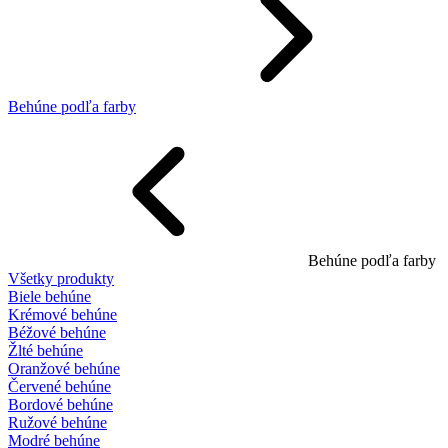
Behúne podľa farby
Behúne podľa farby
Všetky produkty
Biele behúne
Krémové behúne
Béžové behúne
Žlté behúne
Oranžové behúne
Červené behúne
Bordové behúne
Ružové behúne
Modré behúne