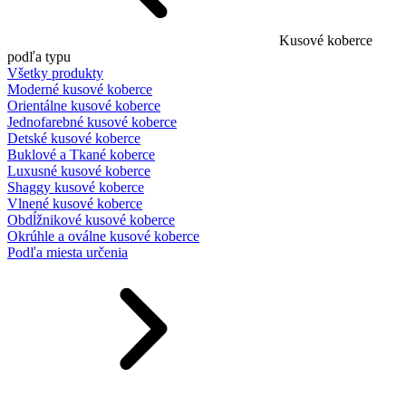
Kusové koberce
podľa typu
Všetky produkty
Moderné kusové koberce
Orientálne kusové koberce
Jednofarebné kusové koberce
Detské kusové koberce
Buklové a Tkané koberce
Luxusné kusové koberce
Shaggy kusové koberce
Vlnené kusové koberce
Obdĺžnikové kusové koberce
Okrúhle a oválne kusové koberce
Podľa miesta určenia