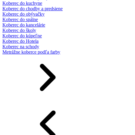
Koberec do kuchyne
Koberec do chodby a predsiene
Koberec do obývačky
Koberec do spálne
Koberec do kancelárie
Koberec do školy
Koberec do kúpeľne
Koberec do Hotela
Koberec na schody
Metrážne koberce podľa farby