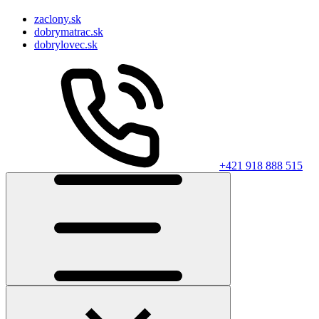
zaclony.sk
dobrymatrac.sk
dobrylovec.sk
+421 918 888 515