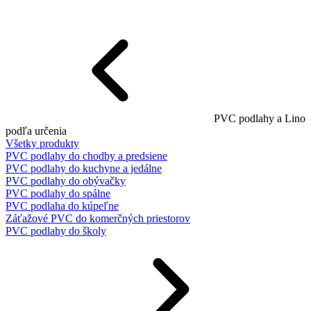
PVC podlahy a Lino
podľa určenia
Všetky produkty
PVC podlahy do chodby a predsiene
PVC podlahy do kuchyne a jedálne
PVC podlahy do obývačky
PVC podlahy do spálne
PVC podlaha do kúpeľne
Záťažové PVC do komerčných priestorov
PVC podlahy do školy