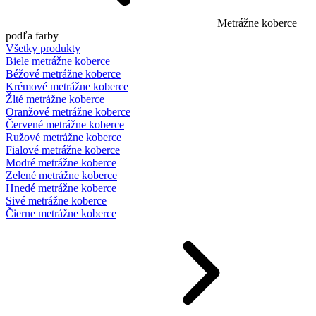
Metrážne koberce
podľa farby
Všetky produkty
Biele metrážne koberce
Béžové metrážne koberce
Krémové metrážne koberce
Žlté metrážne koberce
Oranžové metrážne koberce
Červené metrážne koberce
Ružové metrážne koberce
Fialové metrážne koberce
Modré metrážne koberce
Zelené metrážne koberce
Hnedé metrážne koberce
Sivé metrážne koberce
Čierne metrážne koberce