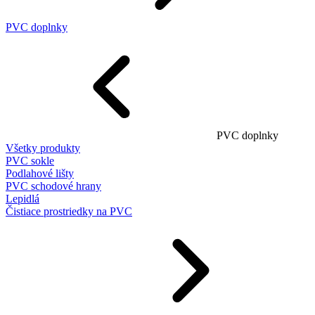
PVC doplnky
PVC doplnky
Všetky produkty
PVC sokle
Podlahové lišty
PVC schodové hrany
Lepidlá
Čistiace prostriedky na PVC