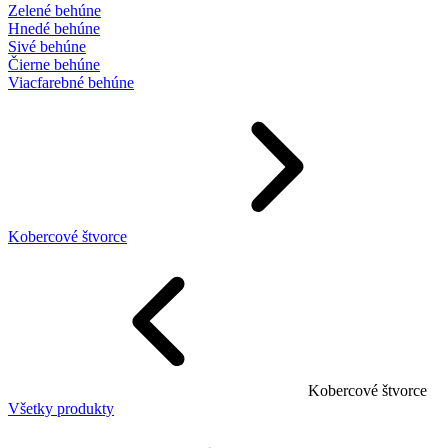
Zelené behúne
Hnedé behúne
Sivé behúne
Čierne behúne
Viacfarebné behúne
Kobercové štvorce
Kobercové štvorce
Všetky produkty