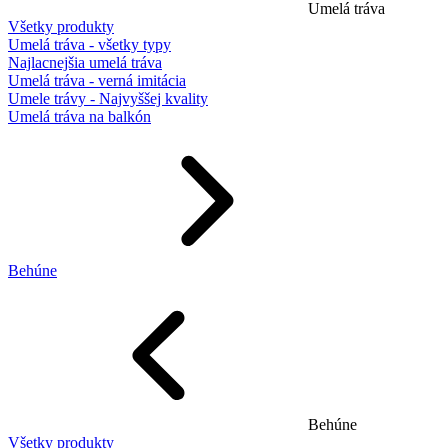
Umelá tráva
Všetky produkty
Umelá tráva - všetky typy
Najlacnejšia umelá tráva
Umelá tráva - verná imitácia
Umele trávy - Najvyššej kvality
Umelá tráva na balkón
Behúne
Behúne
Všetky produkty