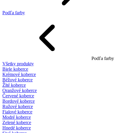
Podľa farby
Podľa farby
Všetky produkty
Biele koberce
Krémové koberce
Béžové koberce
Žlté koberce
Oranžové koberce
Červené koberce
Bordové koberce
Ružové koberce
Fialové koberce
Modré koberce
Zelené koberce
Hnedé koberce