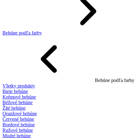
Behúne podľa farby
Behúne podľa farby
Všetky produkty
Biele behúne
Krémové behúne
Béžové behúne
Žlté behúne
Oranžové behúne
Červené behúne
Bordové behúne
Ružové behúne
Modré behúne