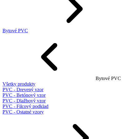
Bytové PVC
Bytové PVC
Všetky produkty
PVC - Drevený vzor
PVC - Betónový vzor
PVC - Dlažbový vzor
PVC - Filcový podklad
PVC - Ostatné vzory