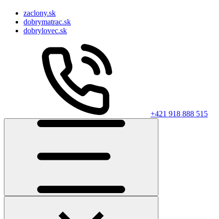
zaclony.sk
dobrymatrac.sk
dobrylovec.sk
+421 918 888 515