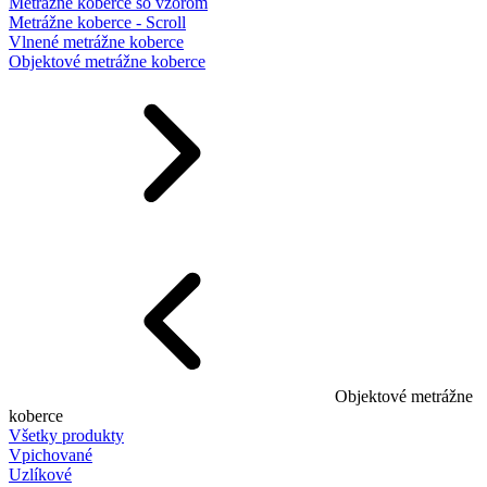
Metrážne koberce so vzorom
Metrážne koberce - Scroll
Vlnené metrážne koberce
Objektové metrážne koberce
Objektové metrážne
koberce
Všetky produkty
Vpichované
Uzlíkové