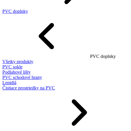
PVC doplnky
PVC doplnky
Všetky produkty
PVC sokle
Podlahové lišty
PVC schodové hrany
Lepidlá
Čistiace prostriedky na PVC