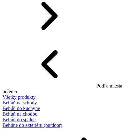
Podľa miesta
určenia
Všetky produkty
Behúň na schody
Behúň do kuchyne
Behúň na chodbu
Behúň do spálne
Behúne do exteriéru (outdoor)