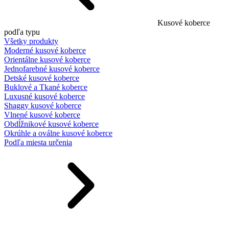
Kusové koberce
podľa typu
Všetky produkty
Moderné kusové koberce
Orientálne kusové koberce
Jednofarebné kusové koberce
Detské kusové koberce
Buklové a Tkané koberce
Luxusné kusové koberce
Shaggy kusové koberce
Vlnené kusové koberce
Obdĺžnikové kusové koberce
Okrúhle a oválne kusové koberce
Podľa miesta určenia