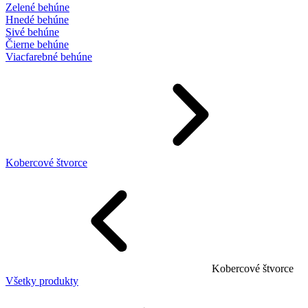
Zelené behúne
Hnedé behúne
Sivé behúne
Čierne behúne
Viacfarebné behúne
Kobercové štvorce
Kobercové štvorce
Všetky produkty