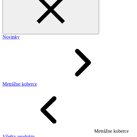
Novinky
Metrážne koberce
Metrážne koberce
Všetky produkty