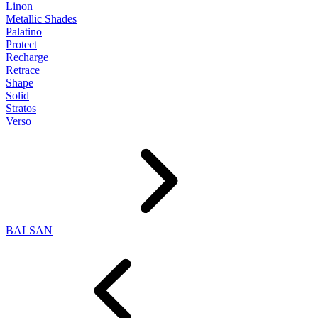
Linon
Metallic Shades
Palatino
Protect
Recharge
Retrace
Shape
Solid
Stratos
Verso
BALSAN