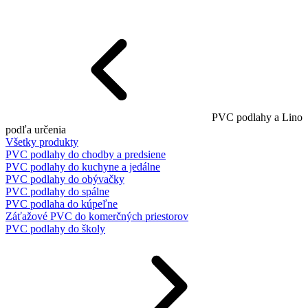
PVC podlahy a Lino
podľa určenia
Všetky produkty
PVC podlahy do chodby a predsiene
PVC podlahy do kuchyne a jedálne
PVC podlahy do obývačky
PVC podlahy do spálne
PVC podlaha do kúpeľne
Záťažové PVC do komerčných priestorov
PVC podlahy do školy