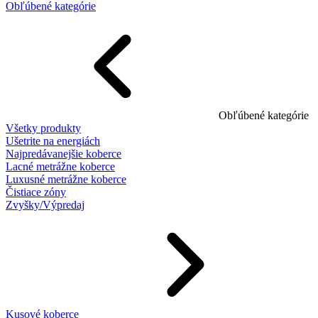
Obľúbené kategórie
Obľúbené kategórie
Všetky produkty
Ušetrite na energiách
Najpredávanejšie koberce
Lacné metrážne koberce
Luxusné metrážne koberce
Čistiace zóny
Zvyšky/Výpredaj
Kusové koberce