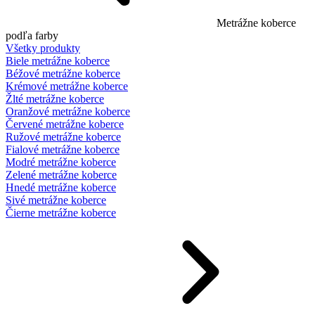
Metrážne koberce
podľa farby
Všetky produkty
Biele metrážne koberce
Béžové metrážne koberce
Krémové metrážne koberce
Žlté metrážne koberce
Oranžové metrážne koberce
Červené metrážne koberce
Ružové metrážne koberce
Fialové metrážne koberce
Modré metrážne koberce
Zelené metrážne koberce
Hnedé metrážne koberce
Sivé metrážne koberce
Čierne metrážne koberce