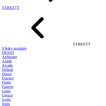
TARKETT
TARKETT
Všetky produkty
DESSO
AirMaster
Arable
Arcade
Defend
Desert
Essence
Fields
Futurity
Grain
Grezzo
Iconic
Jeans