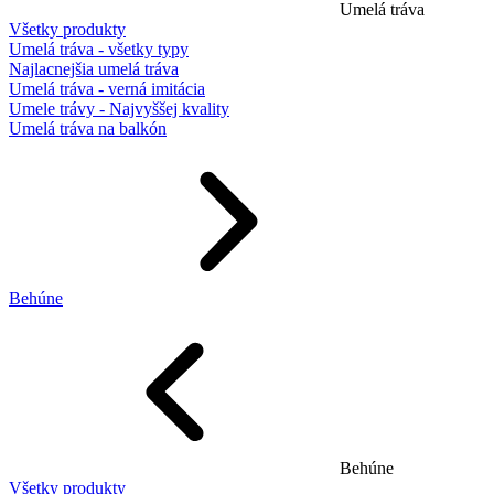
Umelá tráva
Všetky produkty
Umelá tráva - všetky typy
Najlacnejšia umelá tráva
Umelá tráva - verná imitácia
Umele trávy - Najvyššej kvality
Umelá tráva na balkón
Behúne
Behúne
Všetky produkty