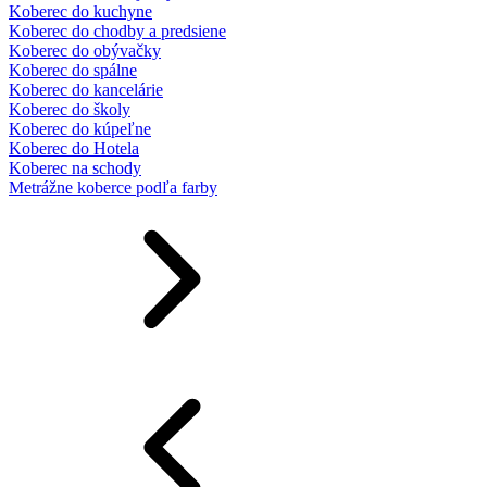
Koberec do kuchyne
Koberec do chodby a predsiene
Koberec do obývačky
Koberec do spálne
Koberec do kancelárie
Koberec do školy
Koberec do kúpeľne
Koberec do Hotela
Koberec na schody
Metrážne koberce podľa farby