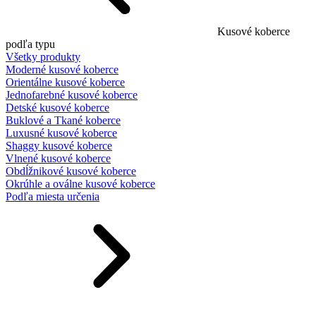
Kusové koberce
podľa typu
Všetky produkty
Moderné kusové koberce
Orientálne kusové koberce
Jednofarebné kusové koberce
Detské kusové koberce
Buklové a Tkané koberce
Luxusné kusové koberce
Shaggy kusové koberce
Vlnené kusové koberce
Obdĺžnikové kusové koberce
Okrúhle a oválne kusové koberce
Podľa miesta určenia