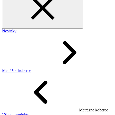
Novinky
Metrážne koberce
Metrážne koberce
Všetky produkty