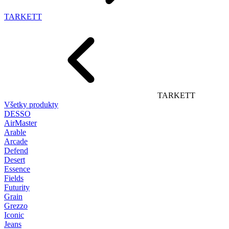
TARKETT
TARKETT
Všetky produkty
DESSO
AirMaster
Arable
Arcade
Defend
Desert
Essence
Fields
Futurity
Grain
Grezzo
Iconic
Jeans