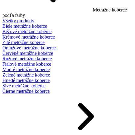
Metrážne koberce
podľa farby
Všetky produkty
Biele metrážne koberce
Béžové metrážne koberce
Krémové metrážne koberce
Žlté metrážne koberce
Oranžové metrážne koberce
Červené metrážne koberce
Ružové metrážne koberce
Fialové metrážne koberce
Modré metrážne koberce
Zelené metrážne koberce
Hnedé metrážne koberce
Sivé metrážne koberce
Čierne metrážne koberce