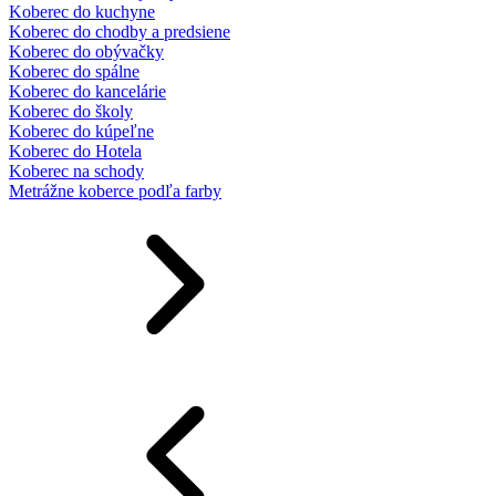
Koberec do kuchyne
Koberec do chodby a predsiene
Koberec do obývačky
Koberec do spálne
Koberec do kancelárie
Koberec do školy
Koberec do kúpeľne
Koberec do Hotela
Koberec na schody
Metrážne koberce podľa farby