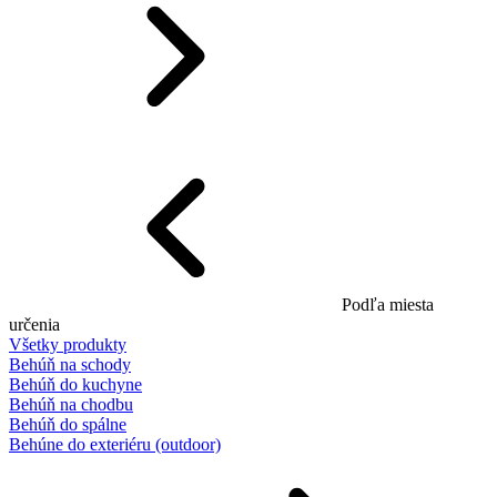
Podľa miesta
určenia
Všetky produkty
Behúň na schody
Behúň do kuchyne
Behúň na chodbu
Behúň do spálne
Behúne do exteriéru (outdoor)