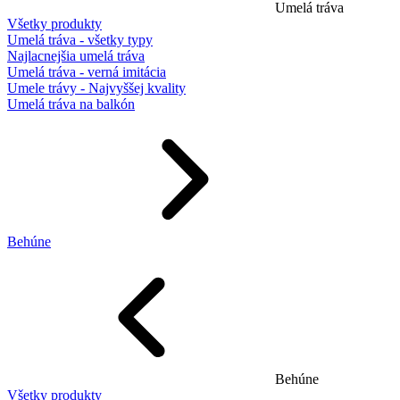
Umelá tráva
Všetky produkty
Umelá tráva - všetky typy
Najlacnejšia umelá tráva
Umelá tráva - verná imitácia
Umele trávy - Najvyššej kvality
Umelá tráva na balkón
Behúne
Behúne
Všetky produkty