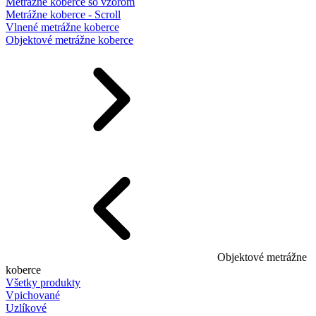
Metrážne koberce so vzorom
Metrážne koberce - Scroll
Vlnené metrážne koberce
Objektové metrážne koberce
Objektové metrážne
koberce
Všetky produkty
Vpichované
Uzlíkové