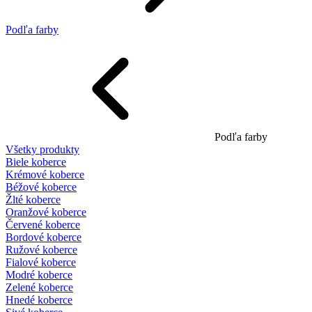
Podľa farby
Podľa farby
Všetky produkty
Biele koberce
Krémové koberce
Béžové koberce
Žlté koberce
Oranžové koberce
Červené koberce
Bordové koberce
Ružové koberce
Fialové koberce
Modré koberce
Zelené koberce
Hnedé koberce