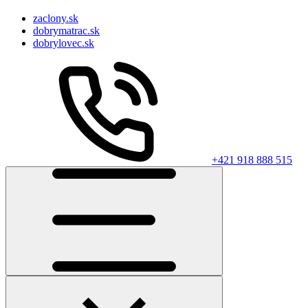
zaclony.sk
dobrymatrac.sk
dobrylovec.sk
+421 918 888 515