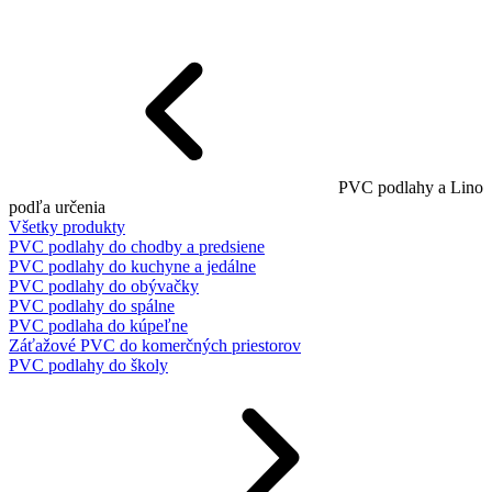
PVC podlahy a Lino
podľa určenia
Všetky produkty
PVC podlahy do chodby a predsiene
PVC podlahy do kuchyne a jedálne
PVC podlahy do obývačky
PVC podlahy do spálne
PVC podlaha do kúpeľne
Záťažové PVC do komerčných priestorov
PVC podlahy do školy