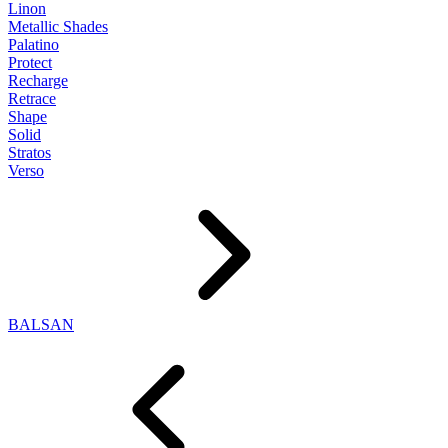
Linon
Metallic Shades
Palatino
Protect
Recharge
Retrace
Shape
Solid
Stratos
Verso
BALSAN