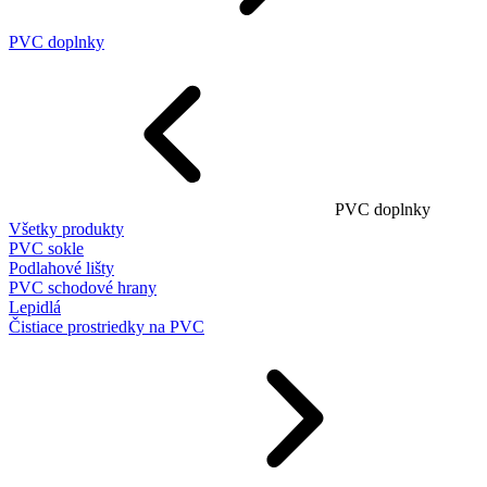
PVC doplnky
PVC doplnky
Všetky produkty
PVC sokle
Podlahové lišty
PVC schodové hrany
Lepidlá
Čistiace prostriedky na PVC