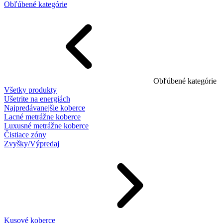
Obľúbené kategórie
Obľúbené kategórie
Všetky produkty
Ušetrite na energiách
Najpredávanejšie koberce
Lacné metrážne koberce
Luxusné metrážne koberce
Čistiace zóny
Zvyšky/Výpredaj
Kusové koberce