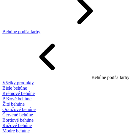
Behúne podľa farby
Behúne podľa farby
Všetky produkty
Biele behúne
Krémové behúne
Béžové behúne
Žlté behúne
Oranžové behúne
Červené behúne
Bordové behúne
Ružové behúne
Modré behúne