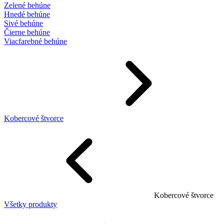
Zelené behúne
Hnedé behúne
Sivé behúne
Čierne behúne
Viacfarebné behúne
Kobercové štvorce
Kobercové štvorce
Všetky produkty