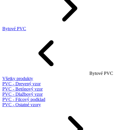
Bytové PVC
Bytové PVC
Všetky produkty
PVC - Drevený vzor
PVC - Betónový vzor
PVC - Dlažbový vzor
PVC - Filcový podklad
PVC - Ostatné vzory