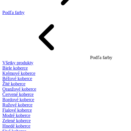
Podľa farby
Podľa farby
Všetky produkty
Biele koberce
Krémové koberce
Béžové koberce
Žlté koberce
Oranžové koberce
Červené koberce
Bordové koberce
Ružové koberce
Fialové koberce
Modré koberce
Zelené koberce
Hnedé koberce