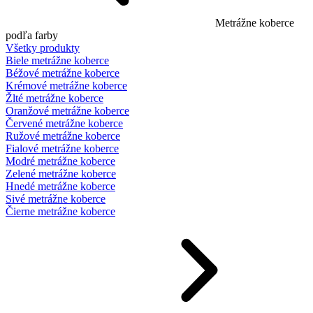
Metrážne koberce
podľa farby
Všetky produkty
Biele metrážne koberce
Béžové metrážne koberce
Krémové metrážne koberce
Žlté metrážne koberce
Oranžové metrážne koberce
Červené metrážne koberce
Ružové metrážne koberce
Fialové metrážne koberce
Modré metrážne koberce
Zelené metrážne koberce
Hnedé metrážne koberce
Sivé metrážne koberce
Čierne metrážne koberce