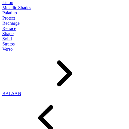
Linon
Metallic Shades
Palatino
Protect
Recharge
Retrace
Shape
Solid
Stratos
Verso
BALSAN