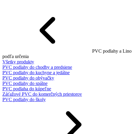
PVC podlahy a Lino
podľa určenia
Všetky produkty
PVC podlahy do chodby a predsiene
PVC podlahy do kuchyne a jedálne
PVC podlahy do obývačky
PVC podlahy do spálne
PVC podlaha do kúpeľne
Záťažové PVC do komerčných priestorov
PVC podlahy do školy