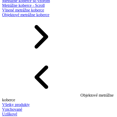
Metrážne koberce so vzorom
Metrážne koberce - Scroll
Vlnené metrážne koberce
Objektové metrážne koberce
Objektové metrážne
koberce
Všetky produkty
Vpichované
Uzlíkové