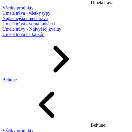
Umelá tráva
Všetky produkty
Umelá tráva - všetky typy
Najlacnejšia umelá tráva
Umelá tráva - verná imitácia
Umele trávy - Najvyššej kvality
Umelá tráva na balkón
Behúne
Behúne
Všetky produkty