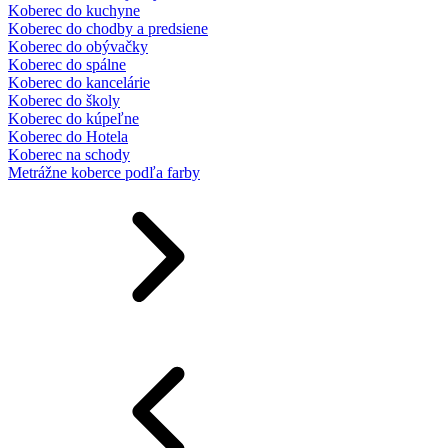
Koberec do kuchyne
Koberec do chodby a predsiene
Koberec do obývačky
Koberec do spálne
Koberec do kancelárie
Koberec do školy
Koberec do kúpeľne
Koberec do Hotela
Koberec na schody
Metrážne koberce podľa farby