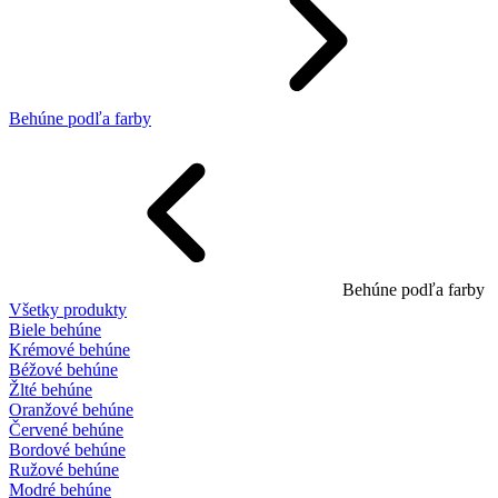
Behúne podľa farby
Behúne podľa farby
Všetky produkty
Biele behúne
Krémové behúne
Béžové behúne
Žlté behúne
Oranžové behúne
Červené behúne
Bordové behúne
Ružové behúne
Modré behúne