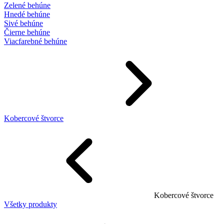
Zelené behúne
Hnedé behúne
Sivé behúne
Čierne behúne
Viacfarebné behúne
Kobercové štvorce
Kobercové štvorce
Všetky produkty