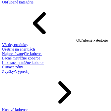
Obľúbené kategórie
Obľúbené kategórie
Všetky produkty
Ušetrite na energiách
Najpredávanejšie koberce
Lacné metrážne koberce
Luxusné metrážne koberce
Čistiace zóny
Zvyšky/Výpredaj
Kusové koberce