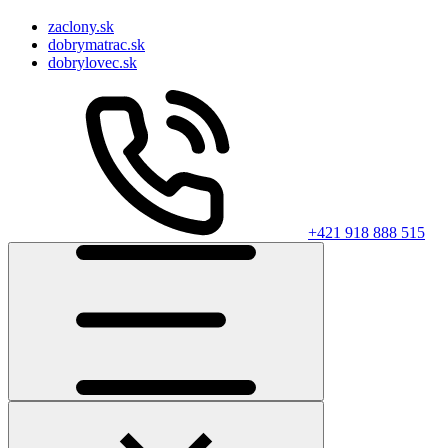
zaclony.sk
dobrymatrac.sk
dobrylovec.sk
+421 918 888 515