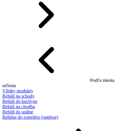
Podľa miesta
určenia
Všetky produkty
Behúň na schody
Behúň do kuchyne
Behúň na chodbu
Behúň do spálne
Behúne do exteriéru (outdoor)