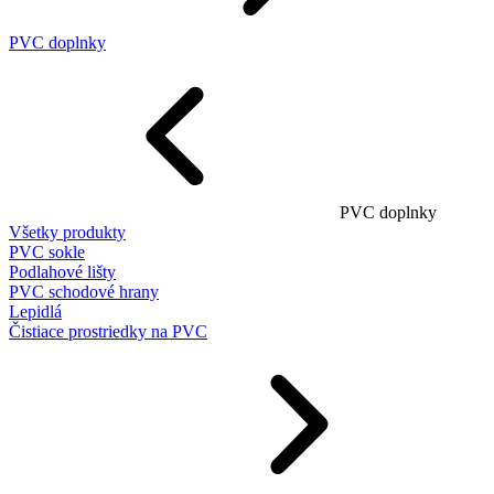
PVC doplnky
PVC doplnky
Všetky produkty
PVC sokle
Podlahové lišty
PVC schodové hrany
Lepidlá
Čistiace prostriedky na PVC