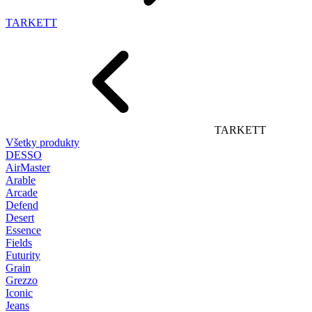
TARKETT
TARKETT
Všetky produkty
DESSO
AirMaster
Arable
Arcade
Defend
Desert
Essence
Fields
Futurity
Grain
Grezzo
Iconic
Jeans