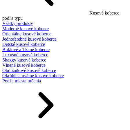
Kusové koberce
podľa typu
Všetky produkty
Moderné kusové koberce
Orientálne kusové koberce
Jednofarebné kusové koberce
Detské kusové koberce
Buklové a Tkané koberce
Luxusné kusové koberce
Shaggy kusové koberce
Vlnené kusové koberce
Obdĺžnikové kusové koberce
Okrúhle a oválne kusové koberce
Podľa miesta určenia