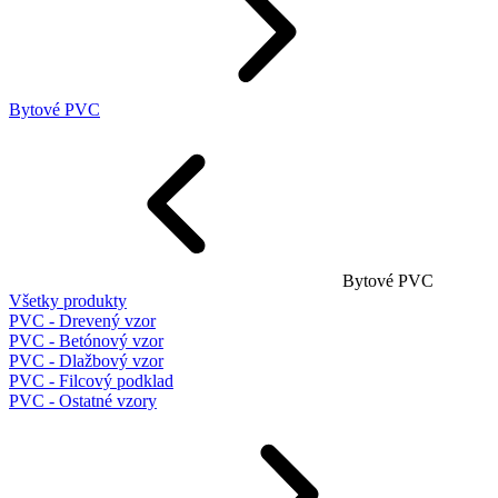
Bytové PVC
Bytové PVC
Všetky produkty
PVC - Drevený vzor
PVC - Betónový vzor
PVC - Dlažbový vzor
PVC - Filcový podklad
PVC - Ostatné vzory