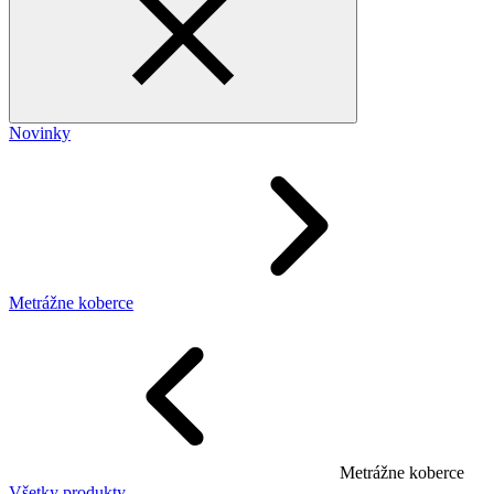
Novinky
Metrážne koberce
Metrážne koberce
Všetky produkty