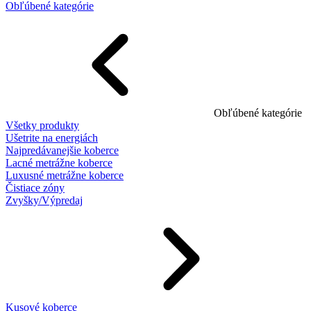
Obľúbené kategórie
Obľúbené kategórie
Všetky produkty
Ušetrite na energiách
Najpredávanejšie koberce
Lacné metrážne koberce
Luxusné metrážne koberce
Čistiace zóny
Zvyšky/Výpredaj
Kusové koberce