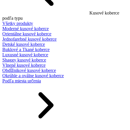
Kusové koberce
podľa typu
Všetky produkty
Moderné kusové koberce
Orientálne kusové koberce
Jednofarebné kusové koberce
Detské kusové koberce
Buklové a Tkané koberce
Luxusné kusové koberce
Shaggy kusové koberce
Vlnené kusové koberce
Obdĺžnikové kusové koberce
Okrúhle a oválne kusové koberce
Podľa miesta určenia