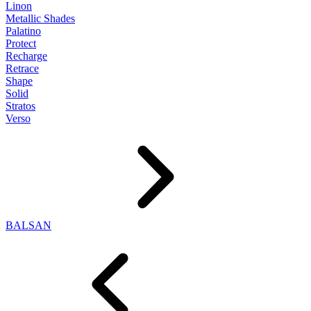
Linon
Metallic Shades
Palatino
Protect
Recharge
Retrace
Shape
Solid
Stratos
Verso
BALSAN