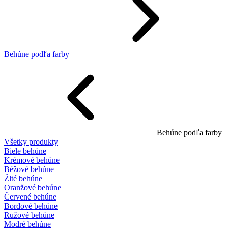
Behúne podľa farby
Behúne podľa farby
Všetky produkty
Biele behúne
Krémové behúne
Béžové behúne
Žlté behúne
Oranžové behúne
Červené behúne
Bordové behúne
Ružové behúne
Modré behúne