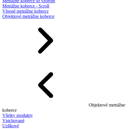
Metrážne koberce so vzorom
Metrážne koberce - Scroll
Vlnené metrážne koberce
Objektové metrážne koberce
Objektové metrážne
koberce
Všetky produkty
Vpichované
Uzlíkové