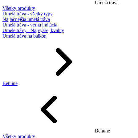
Umelá tráva
Všetky produkty
Umelá tráva - všetky typy
Najlacnejšia umelá tráva
Umelá tráva - verná imitácia
Umele trávy - Najvyššej kvality
Umelá tráva na balkón
Behúne
Behúne
Všetky produkty