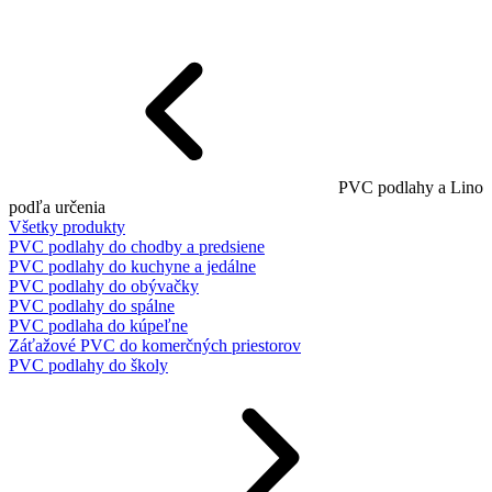
PVC podlahy a Lino
podľa určenia
Všetky produkty
PVC podlahy do chodby a predsiene
PVC podlahy do kuchyne a jedálne
PVC podlahy do obývačky
PVC podlahy do spálne
PVC podlaha do kúpeľne
Záťažové PVC do komerčných priestorov
PVC podlahy do školy