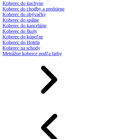
Koberec do kuchyne
Koberec do chodby a predsiene
Koberec do obývačky
Koberec do spálne
Koberec do kancelárie
Koberec do školy
Koberec do kúpeľne
Koberec do Hotela
Koberec na schody
Metrážne koberce podľa farby