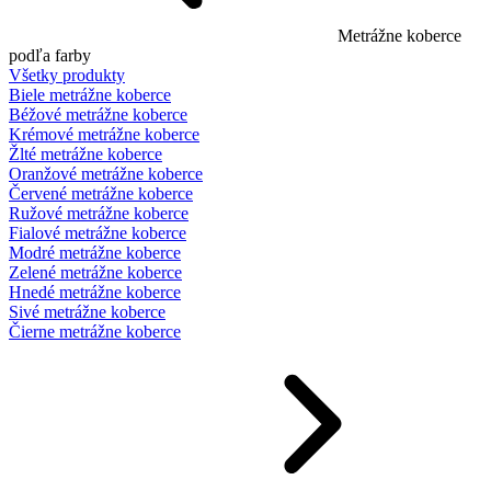
Metrážne koberce
podľa farby
Všetky produkty
Biele metrážne koberce
Béžové metrážne koberce
Krémové metrážne koberce
Žlté metrážne koberce
Oranžové metrážne koberce
Červené metrážne koberce
Ružové metrážne koberce
Fialové metrážne koberce
Modré metrážne koberce
Zelené metrážne koberce
Hnedé metrážne koberce
Sivé metrážne koberce
Čierne metrážne koberce