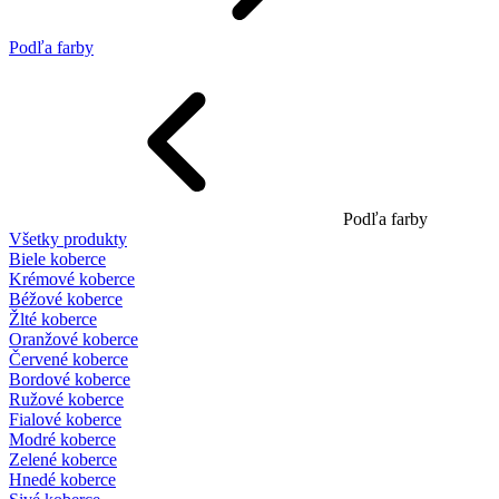
Podľa farby
Podľa farby
Všetky produkty
Biele koberce
Krémové koberce
Béžové koberce
Žlté koberce
Oranžové koberce
Červené koberce
Bordové koberce
Ružové koberce
Fialové koberce
Modré koberce
Zelené koberce
Hnedé koberce