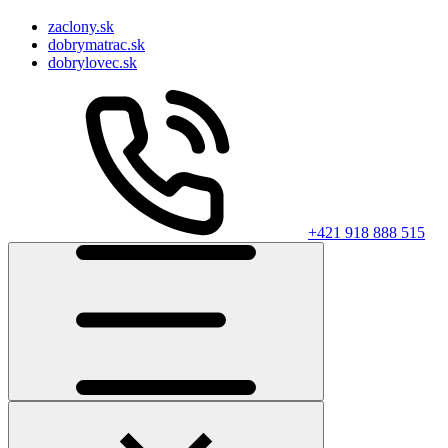
zaclony.sk
dobrymatrac.sk
dobrylovec.sk
+421 918 888 515