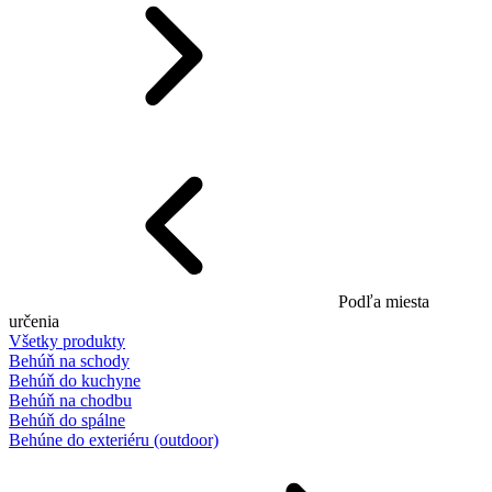
Podľa miesta
určenia
Všetky produkty
Behúň na schody
Behúň do kuchyne
Behúň na chodbu
Behúň do spálne
Behúne do exteriéru (outdoor)