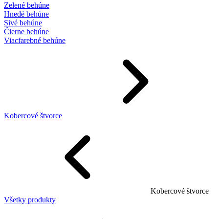
Zelené behúne
Hnedé behúne
Sivé behúne
Čierne behúne
Viacfarebné behúne
Kobercové štvorce
Kobercové štvorce
Všetky produkty