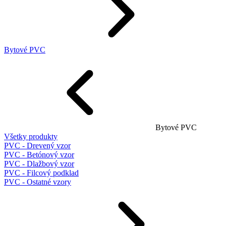
Bytové PVC
Bytové PVC
Všetky produkty
PVC - Drevený vzor
PVC - Betónový vzor
PVC - Dlažbový vzor
PVC - Filcový podklad
PVC - Ostatné vzory