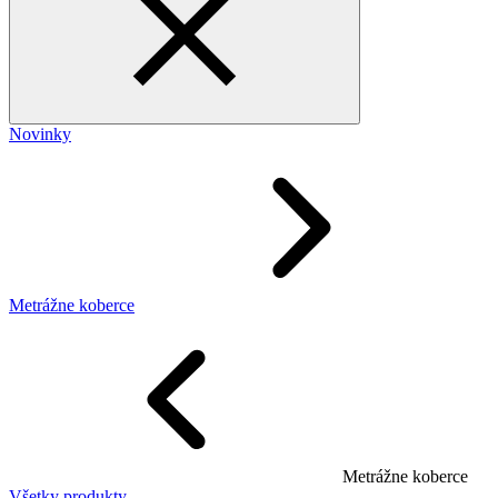
Novinky
Metrážne koberce
Metrážne koberce
Všetky produkty