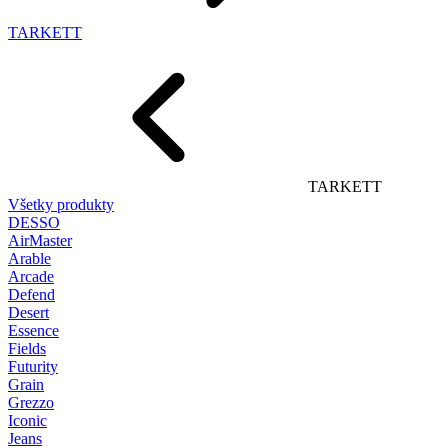
TARKETT
TARKETT
Všetky produkty
DESSO
AirMaster
Arable
Arcade
Defend
Desert
Essence
Fields
Futurity
Grain
Grezzo
Iconic
Jeans