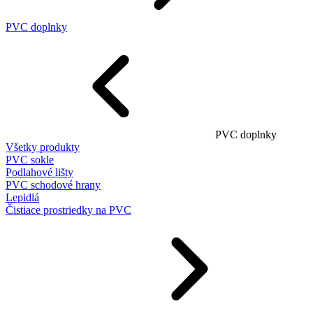
PVC doplnky
PVC doplnky
Všetky produkty
PVC sokle
Podlahové lišty
PVC schodové hrany
Lepidlá
Čistiace prostriedky na PVC