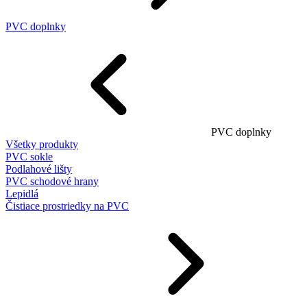
PVC doplnky
PVC doplnky
Všetky produkty
PVC sokle
Podlahové lišty
PVC schodové hrany
Lepidlá
Čistiace prostriedky na PVC