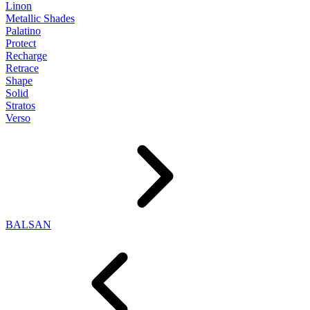
Linon
Metallic Shades
Palatino
Protect
Recharge
Retrace
Shape
Solid
Stratos
Verso
BALSAN