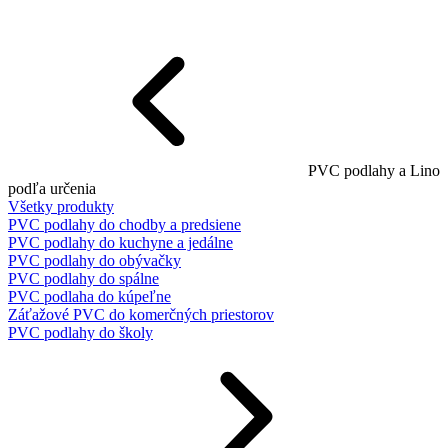
PVC podlahy a Lino
podľa určenia
Všetky produkty
PVC podlahy do chodby a predsiene
PVC podlahy do kuchyne a jedálne
PVC podlahy do obývačky
PVC podlahy do spálne
PVC podlaha do kúpeľne
Záťažové PVC do komerčných priestorov
PVC podlahy do školy