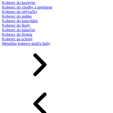
Koberec do kuchyne
Koberec do chodby a predsiene
Koberec do obývačky
Koberec do spálne
Koberec do kancelárie
Koberec do školy
Koberec do kúpeľne
Koberec do Hotela
Koberec na schody
Metrážne koberce podľa farby