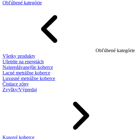
Obľúbené kategórie
Obľúbené kategórie
Všetky produkty
Ušetrite na energiách
Najpredávanejšie koberce
Lacné metrážne koberce
Luxusné metrážne koberce
Čistiace zóny
Zvyšky/Výpredaj
Kusové koberce