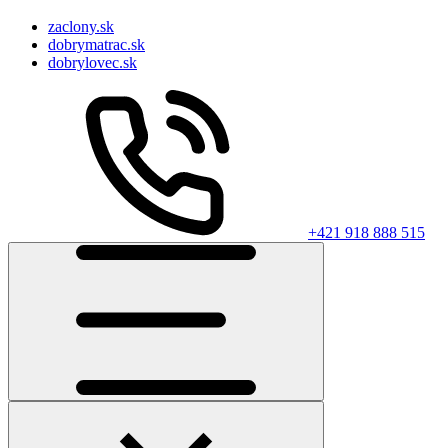
zaclony.sk
dobrymatrac.sk
dobrylovec.sk
+421 918 888 515