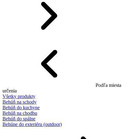
Podľa miesta
určenia
Všetky produkty
Behúň na schody
Behúň do kuchyne
Behúň na chodbu
Behúň do spálne
Behúne do exteriéru (outdoor)