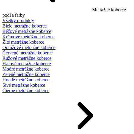
Metrážne koberce
podľa farby
Všetky produkty
Biele metrážne koberce
Béžové metrážne koberce
Krémové metrážne koberce
Žlté metrážne koberce
Oranžové metrážne koberce
Červené metrážne koberce
Ružové metrážne koberce
Fialové metrážne koberce
Modré metrážne koberce
Zelené metrážne koberce
Hnedé metrážne koberce
Sivé metrážne koberce
Čierne metrážne koberce