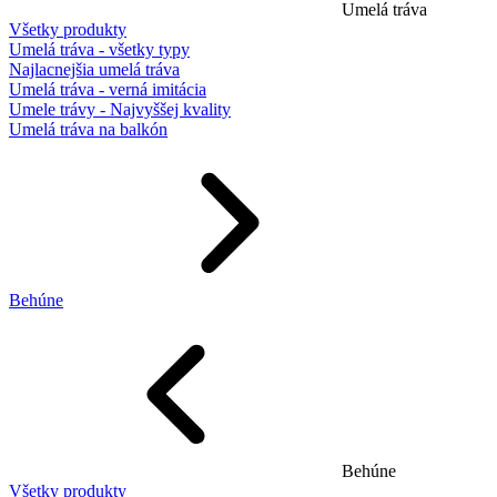
Umelá tráva
Všetky produkty
Umelá tráva - všetky typy
Najlacnejšia umelá tráva
Umelá tráva - verná imitácia
Umele trávy - Najvyššej kvality
Umelá tráva na balkón
Behúne
Behúne
Všetky produkty