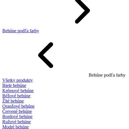
Behúne podľa farby
Behúne podľa farby
Všetky produkty
Biele behúne
Krémové behúne
Béžové behúne
Žlté behúne
Oranžové behúne
Červené behúne
Bordové behúne
Ružové behúne
Modré behúne