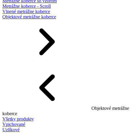
Metrážne koberce so vzorom
Metrážne koberce - Scroll
Vlnené metrážne koberce
Objektové metrážne koberce
Objektové metrážne
koberce
Všetky produkty
Vpichované
Uzlíkové