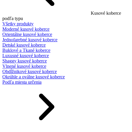
Kusové koberce
podľa typu
Všetky produkty
Moderné kusové koberce
Orientálne kusové koberce
Jednofarebné kusové koberce
Detské kusové koberce
Buklové a Tkané koberce
Luxusné kusové koberce
Shaggy kusové koberce
Vlnené kusové koberce
Obdĺžnikové kusové koberce
Okrúhle a oválne kusové koberce
Podľa miesta určenia