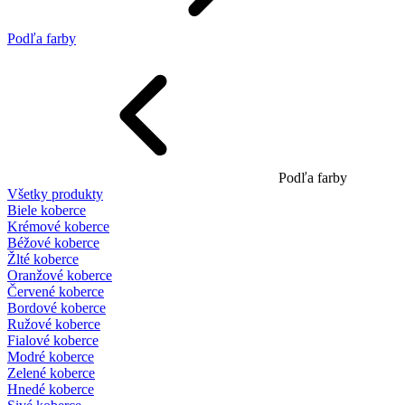
Podľa farby
Podľa farby
Všetky produkty
Biele koberce
Krémové koberce
Béžové koberce
Žlté koberce
Oranžové koberce
Červené koberce
Bordové koberce
Ružové koberce
Fialové koberce
Modré koberce
Zelené koberce
Hnedé koberce