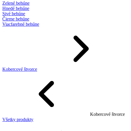
Zelené behúne
Hnedé behúne
Sivé behúne
Čierne behúne
Viacfarebné behúne
Kobercové štvorce
Kobercové štvorce
Všetky produkty