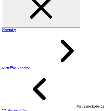
Novinky
Metrážne koberce
Metrážne koberce
Všetky produkty