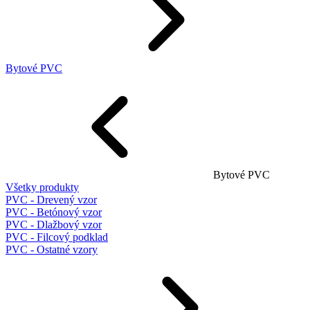
Bytové PVC
Bytové PVC
Všetky produkty
PVC - Drevený vzor
PVC - Betónový vzor
PVC - Dlažbový vzor
PVC - Filcový podklad
PVC - Ostatné vzory