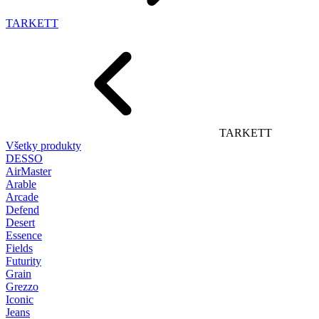
TARKETT
TARKETT
Všetky produkty
DESSO
AirMaster
Arable
Arcade
Defend
Desert
Essence
Fields
Futurity
Grain
Grezzo
Iconic
Jeans