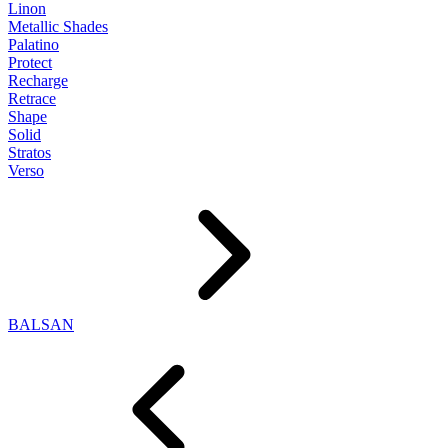
Linon
Metallic Shades
Palatino
Protect
Recharge
Retrace
Shape
Solid
Stratos
Verso
BALSAN