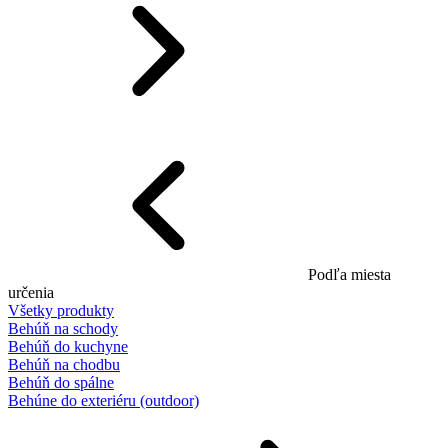
Podľa miesta
určenia
Všetky produkty
Behúň na schody
Behúň do kuchyne
Behúň na chodbu
Behúň do spálne
Behúne do exteriéru (outdoor)