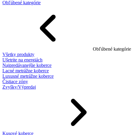
Obľúbené kategórie
Obľúbené kategórie
Všetky produkty
Ušetrite na energiách
Najpredávanejšie koberce
Lacné metrážne koberce
Luxusné metrážne koberce
Čistiace zóny
Zvyšky/Výpredaj
Kusové koberce