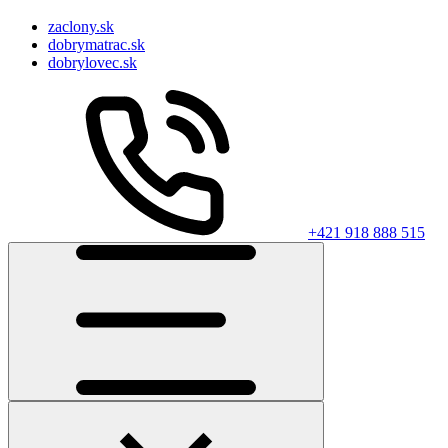
zaclony.sk
dobrymatrac.sk
dobrylovec.sk
+421 918 888 515