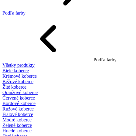
Podľa farby
Podľa farby
Všetky produkty
Biele koberce
Krémové koberce
Béžové koberce
Žlté koberce
Oranžové koberce
Červené koberce
Bordové koberce
Ružové koberce
Fialové koberce
Modré koberce
Zelené koberce
Hnedé koberce