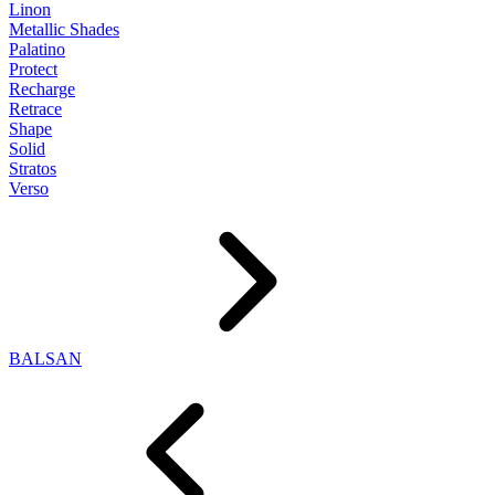
Linon
Metallic Shades
Palatino
Protect
Recharge
Retrace
Shape
Solid
Stratos
Verso
BALSAN