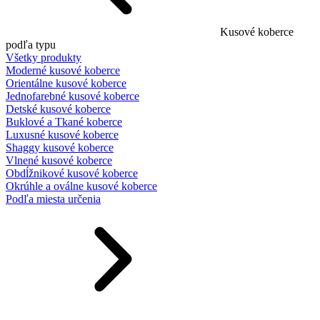
Kusové koberce
podľa typu
Všetky produkty
Moderné kusové koberce
Orientálne kusové koberce
Jednofarebné kusové koberce
Detské kusové koberce
Buklové a Tkané koberce
Luxusné kusové koberce
Shaggy kusové koberce
Vlnené kusové koberce
Obdĺžnikové kusové koberce
Okrúhle a oválne kusové koberce
Podľa miesta určenia