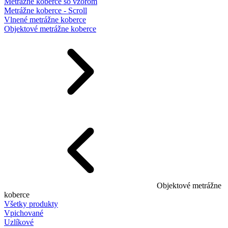
Metrážne koberce so vzorom
Metrážne koberce - Scroll
Vlnené metrážne koberce
Objektové metrážne koberce
Objektové metrážne
koberce
Všetky produkty
Vpichované
Uzlíkové