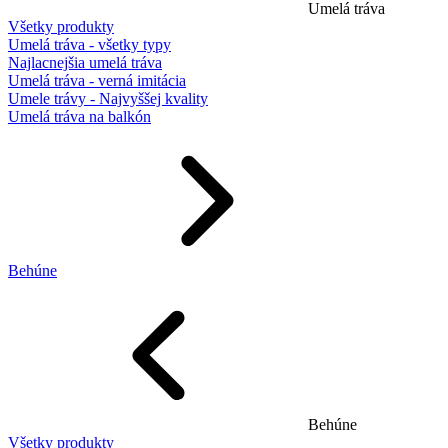
Umelá tráva
Všetky produkty
Umelá tráva - všetky typy
Najlacnejšia umelá tráva
Umelá tráva - verná imitácia
Umele trávy - Najvyššej kvality
Umelá tráva na balkón
Behúne
Behúne
Všetky produkty