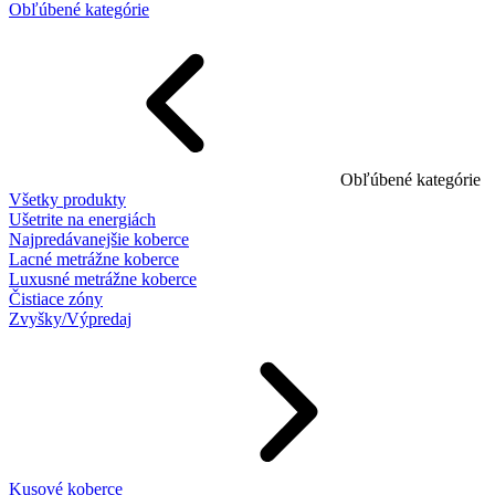
Obľúbené kategórie
Obľúbené kategórie
Všetky produkty
Ušetrite na energiách
Najpredávanejšie koberce
Lacné metrážne koberce
Luxusné metrážne koberce
Čistiace zóny
Zvyšky/Výpredaj
Kusové koberce