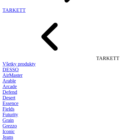
TARKETT
TARKETT
Všetky produkty
DESSO
AirMaster
Arable
Arcade
Defend
Desert
Essence
Fields
Futurity
Grain
Grezzo
Iconic
Jeans