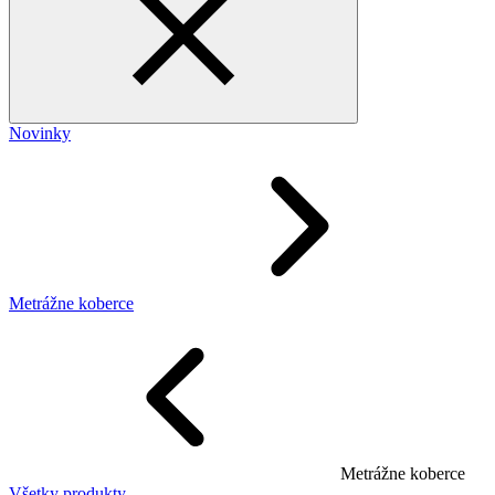
Novinky
Metrážne koberce
Metrážne koberce
Všetky produkty