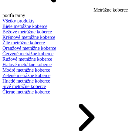
Metrážne koberce
podľa farby
Všetky produkty
Biele metrážne koberce
Béžové metrážne koberce
Krémové metrážne koberce
Žlté metrážne koberce
Oranžové metrážne koberce
Červené metrážne koberce
Ružové metrážne koberce
Fialové metrážne koberce
Modré metrážne koberce
Zelené metrážne koberce
Hnedé metrážne koberce
Sivé metrážne koberce
Čierne metrážne koberce