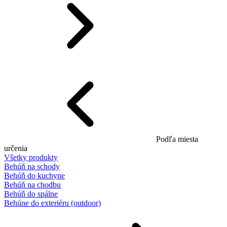
Podľa miesta
určenia
Všetky produkty
Behúň na schody
Behúň do kuchyne
Behúň na chodbu
Behúň do spálne
Behúne do exteriéru (outdoor)