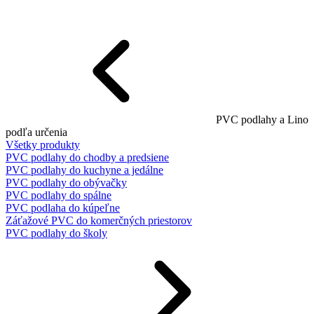
PVC podlahy a Lino
podľa určenia
Všetky produkty
PVC podlahy do chodby a predsiene
PVC podlahy do kuchyne a jedálne
PVC podlahy do obývačky
PVC podlahy do spálne
PVC podlaha do kúpeľne
Záťažové PVC do komerčných priestorov
PVC podlahy do školy