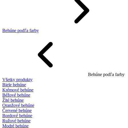
Behúne podľa farby
Behúne podľa farby
Všetky produkty
Biele behúne
Krémové behúne
Béžové behúne
Žlté behúne
Oranžové behúne
Červené behúne
Bordové behúne
Ružové behúne
Modré behúne