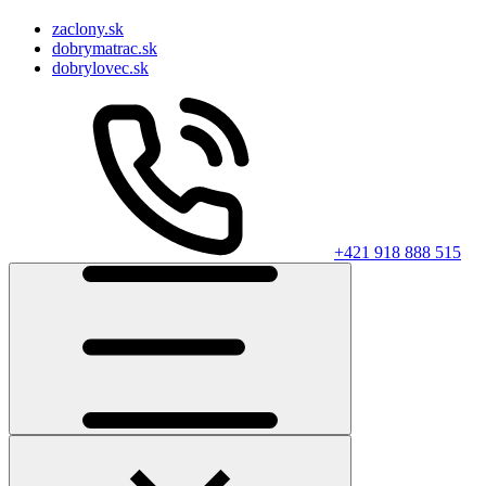
zaclony.sk
dobrymatrac.sk
dobrylovec.sk
+421 918 888 515