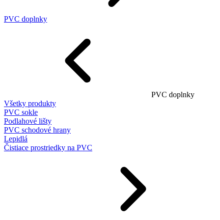
PVC doplnky
PVC doplnky
Všetky produkty
PVC sokle
Podlahové lišty
PVC schodové hrany
Lepidlá
Čistiace prostriedky na PVC