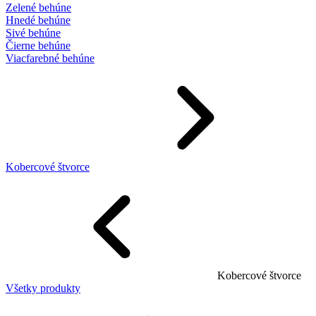
Zelené behúne
Hnedé behúne
Sivé behúne
Čierne behúne
Viacfarebné behúne
Kobercové štvorce
Kobercové štvorce
Všetky produkty