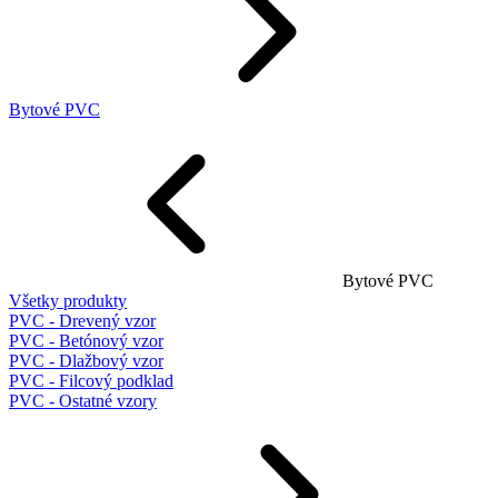
Bytové PVC
Bytové PVC
Všetky produkty
PVC - Drevený vzor
PVC - Betónový vzor
PVC - Dlažbový vzor
PVC - Filcový podklad
PVC - Ostatné vzory