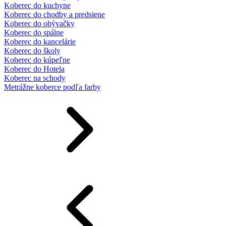
Koberec do kuchyne
Koberec do chodby a predsiene
Koberec do obývačky
Koberec do spálne
Koberec do kancelárie
Koberec do školy
Koberec do kúpeľne
Koberec do Hotela
Koberec na schody
Metrážne koberce podľa farby