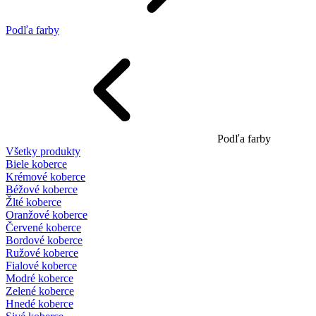
Podľa farby
Podľa farby
Všetky produkty
Biele koberce
Krémové koberce
Béžové koberce
Žlté koberce
Oranžové koberce
Červené koberce
Bordové koberce
Ružové koberce
Fialové koberce
Modré koberce
Zelené koberce
Hnedé koberce