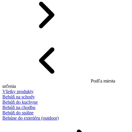
Podľa miesta
určenia
Všetky produkty
Behúň na schody
Behúň do kuchyne
Behúň na chodbu
Behúň do spálne
Behúne do exteriéru (outdoor)