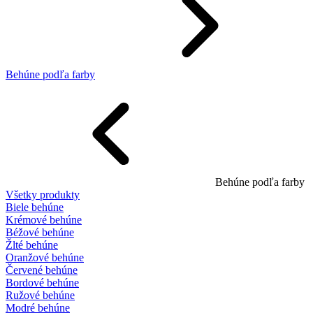
Behúne podľa farby
Behúne podľa farby
Všetky produkty
Biele behúne
Krémové behúne
Béžové behúne
Žlté behúne
Oranžové behúne
Červené behúne
Bordové behúne
Ružové behúne
Modré behúne