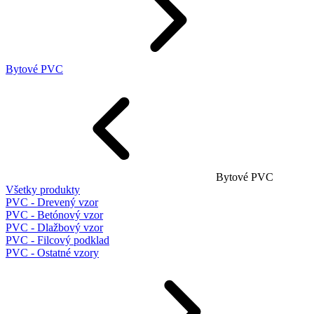
Bytové PVC
Bytové PVC
Všetky produkty
PVC - Drevený vzor
PVC - Betónový vzor
PVC - Dlažbový vzor
PVC - Filcový podklad
PVC - Ostatné vzory