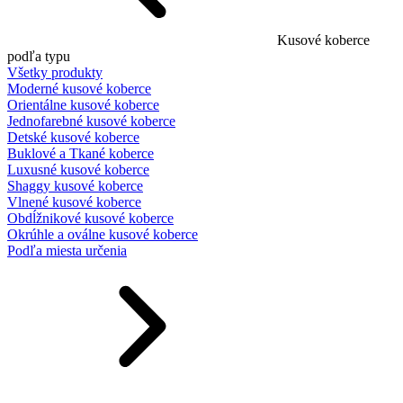
Kusové koberce
podľa typu
Všetky produkty
Moderné kusové koberce
Orientálne kusové koberce
Jednofarebné kusové koberce
Detské kusové koberce
Buklové a Tkané koberce
Luxusné kusové koberce
Shaggy kusové koberce
Vlnené kusové koberce
Obdĺžnikové kusové koberce
Okrúhle a oválne kusové koberce
Podľa miesta určenia