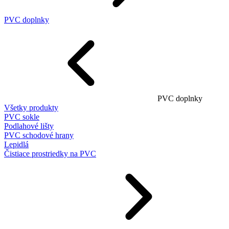
PVC doplnky
PVC doplnky
Všetky produkty
PVC sokle
Podlahové lišty
PVC schodové hrany
Lepidlá
Čistiace prostriedky na PVC