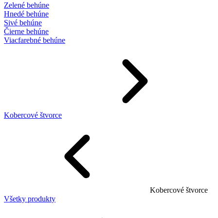
Zelené behúne
Hnedé behúne
Sivé behúne
Čierne behúne
Viacfarebné behúne
Kobercové štvorce
Kobercové štvorce
Všetky produkty