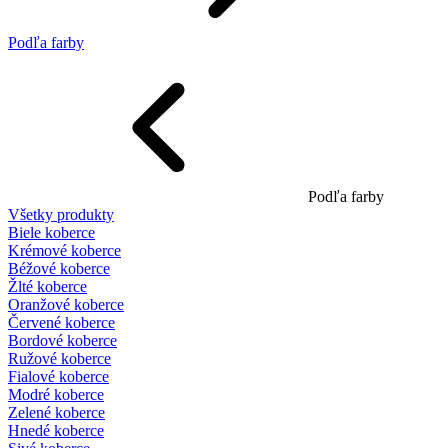
Podľa farby
Podľa farby
Všetky produkty
Biele koberce
Krémové koberce
Béžové koberce
Žlté koberce
Oranžové koberce
Červené koberce
Bordové koberce
Ružové koberce
Fialové koberce
Modré koberce
Zelené koberce
Hnedé koberce