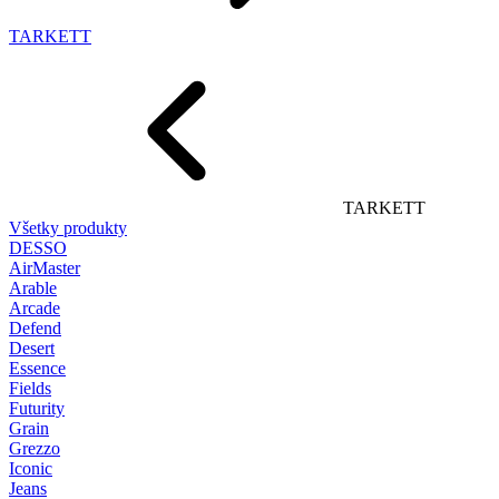
TARKETT
TARKETT
Všetky produkty
DESSO
AirMaster
Arable
Arcade
Defend
Desert
Essence
Fields
Futurity
Grain
Grezzo
Iconic
Jeans