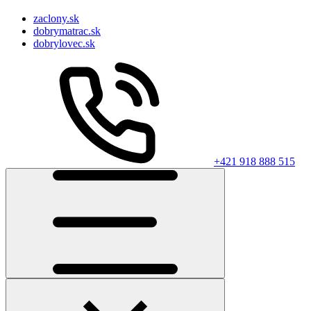
zaclony.sk
dobrymatrac.sk
dobrylovec.sk
+421 918 888 515