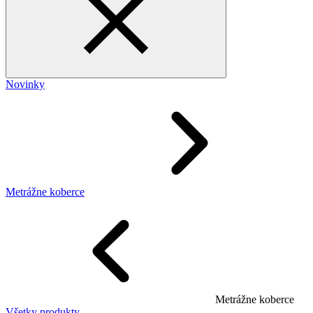
Novinky
Metrážne koberce
Metrážne koberce
Všetky produkty