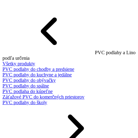
PVC podlahy a Lino
podľa určenia
Všetky produkty
PVC podlahy do chodby a predsiene
PVC podlahy do kuchyne a jedálne
PVC podlahy do obývačky
PVC podlahy do spálne
PVC podlaha do kúpeľne
Záťažové PVC do komerčných priestorov
PVC podlahy do školy