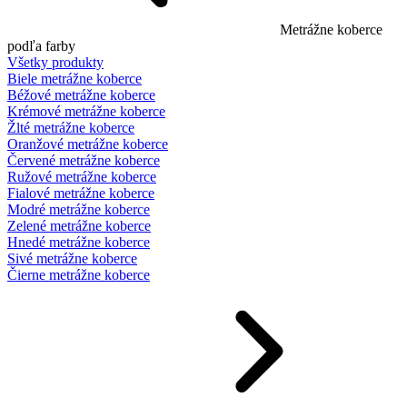
Metrážne koberce
podľa farby
Všetky produkty
Biele metrážne koberce
Béžové metrážne koberce
Krémové metrážne koberce
Žlté metrážne koberce
Oranžové metrážne koberce
Červené metrážne koberce
Ružové metrážne koberce
Fialové metrážne koberce
Modré metrážne koberce
Zelené metrážne koberce
Hnedé metrážne koberce
Sivé metrážne koberce
Čierne metrážne koberce