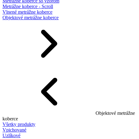
Metrážne koberce so vzorom
Metrážne koberce - Scroll
Vlnené metrážne koberce
Objektové metrážne koberce
Objektové metrážne
koberce
Všetky produkty
Vpichované
Uzlíkové