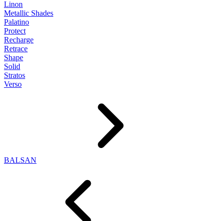
Linon
Metallic Shades
Palatino
Protect
Recharge
Retrace
Shape
Solid
Stratos
Verso
BALSAN