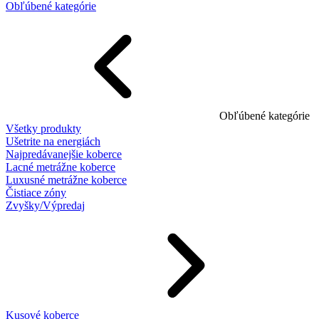
Obľúbené kategórie
Obľúbené kategórie
Všetky produkty
Ušetrite na energiách
Najpredávanejšie koberce
Lacné metrážne koberce
Luxusné metrážne koberce
Čistiace zóny
Zvyšky/Výpredaj
Kusové koberce