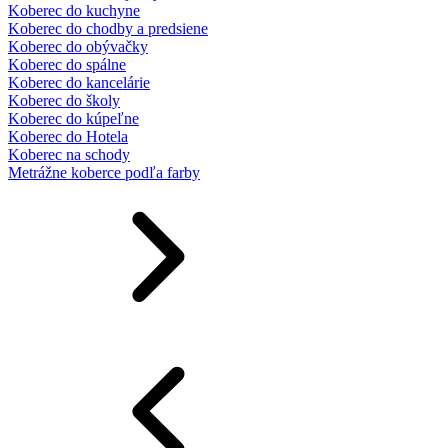
Koberec do kuchyne
Koberec do chodby a predsiene
Koberec do obývačky
Koberec do spálne
Koberec do kancelárie
Koberec do školy
Koberec do kúpeľne
Koberec do Hotela
Koberec na schody
Metrážne koberce podľa farby