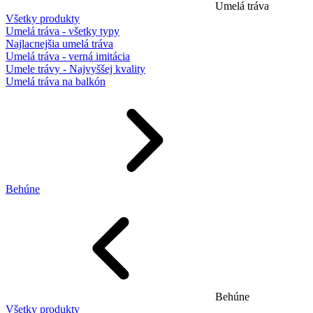
Umelá tráva
Všetky produkty
Umelá tráva - všetky typy
Najlacnejšia umelá tráva
Umelá tráva - verná imitácia
Umele trávy - Najvyššej kvality
Umelá tráva na balkón
Behúne
Behúne
Všetky produkty