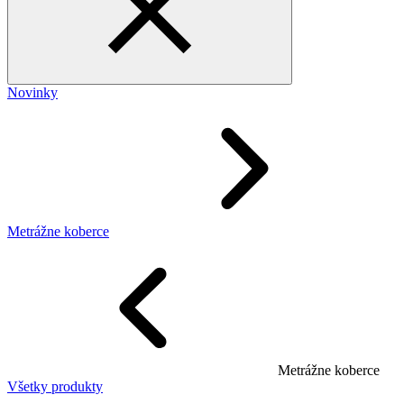
Novinky
Metrážne koberce
Metrážne koberce
Všetky produkty