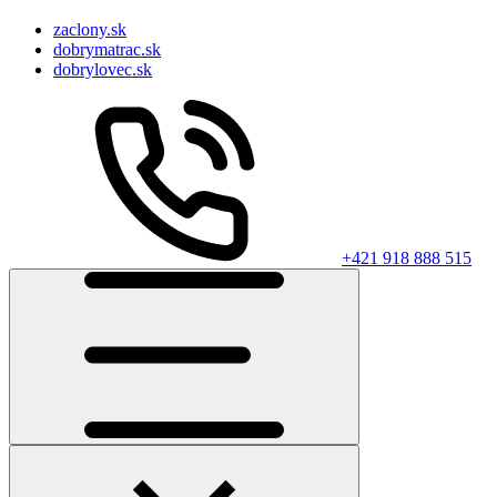
zaclony.sk
dobrymatrac.sk
dobrylovec.sk
+421 918 888 515