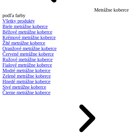
Metrážne koberce
podľa farby
Všetky produkty
Biele metrážne koberce
Béžové metrážne koberce
Krémové metrážne koberce
Žlté metrážne koberce
Oranžové metrážne koberce
Červené metrážne koberce
Ružové metrážne koberce
Fialové metrážne koberce
Modré metrážne koberce
Zelené metrážne koberce
Hnedé metrážne koberce
Sivé metrážne koberce
Čierne metrážne koberce