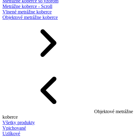
Metrážne koberce so vzorom
Metrážne koberce - Scroll
Vlnené metrážne koberce
Objektové metrážne koberce
Objektové metrážne
koberce
Všetky produkty
Vpichované
Uzlíkové