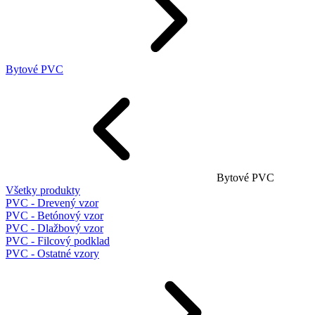
Bytové PVC
Bytové PVC
Všetky produkty
PVC - Drevený vzor
PVC - Betónový vzor
PVC - Dlažbový vzor
PVC - Filcový podklad
PVC - Ostatné vzory