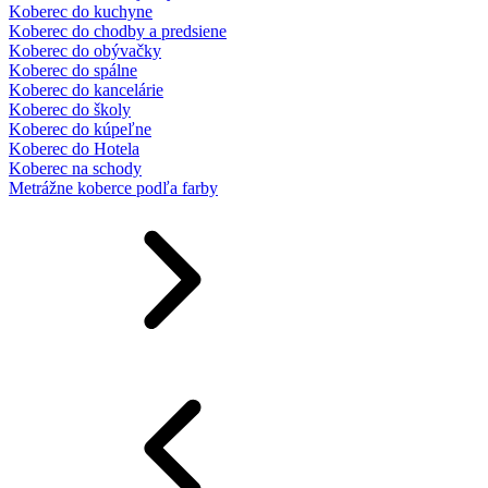
Koberec do kuchyne
Koberec do chodby a predsiene
Koberec do obývačky
Koberec do spálne
Koberec do kancelárie
Koberec do školy
Koberec do kúpeľne
Koberec do Hotela
Koberec na schody
Metrážne koberce podľa farby