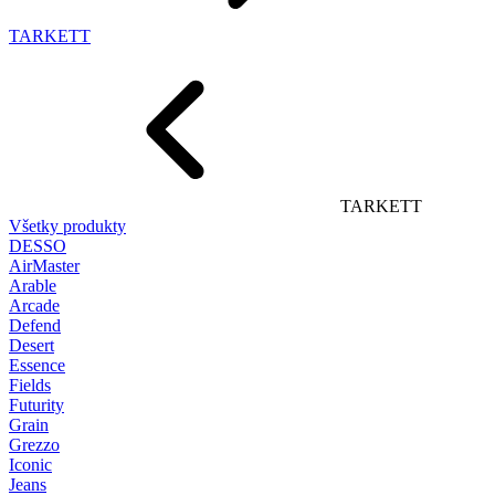
TARKETT
TARKETT
Všetky produkty
DESSO
AirMaster
Arable
Arcade
Defend
Desert
Essence
Fields
Futurity
Grain
Grezzo
Iconic
Jeans