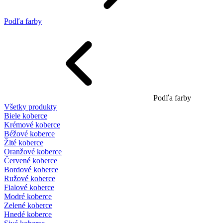
Podľa farby
Podľa farby
Všetky produkty
Biele koberce
Krémové koberce
Béžové koberce
Žlté koberce
Oranžové koberce
Červené koberce
Bordové koberce
Ružové koberce
Fialové koberce
Modré koberce
Zelené koberce
Hnedé koberce