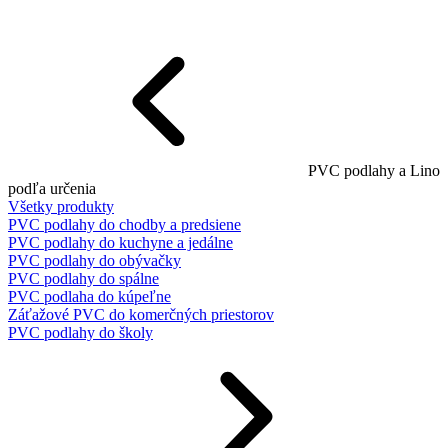
PVC podlahy a Lino
podľa určenia
Všetky produkty
PVC podlahy do chodby a predsiene
PVC podlahy do kuchyne a jedálne
PVC podlahy do obývačky
PVC podlahy do spálne
PVC podlaha do kúpeľne
Záťažové PVC do komerčných priestorov
PVC podlahy do školy