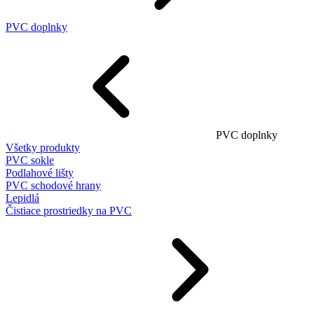
PVC doplnky
PVC doplnky
Všetky produkty
PVC sokle
Podlahové lišty
PVC schodové hrany
Lepidlá
Čistiace prostriedky na PVC