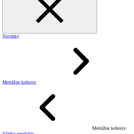
Novinky
Metrážne koberce
Metrážne koberce
Všetky produkty