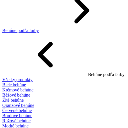
Behúne podľa farby
Behúne podľa farby
Všetky produkty
Biele behúne
Krémové behúne
Béžové behúne
Žlté behúne
Oranžové behúne
Červené behúne
Bordové behúne
Ružové behúne
Modré behúne