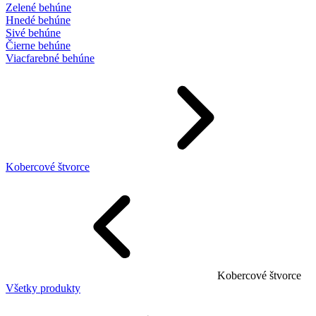
Zelené behúne
Hnedé behúne
Sivé behúne
Čierne behúne
Viacfarebné behúne
Kobercové štvorce
Kobercové štvorce
Všetky produkty