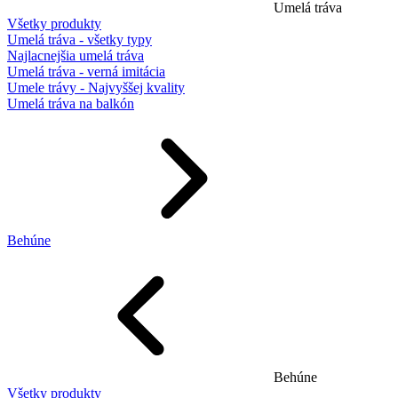
Umelá tráva
Všetky produkty
Umelá tráva - všetky typy
Najlacnejšia umelá tráva
Umelá tráva - verná imitácia
Umele trávy - Najvyššej kvality
Umelá tráva na balkón
Behúne
Behúne
Všetky produkty