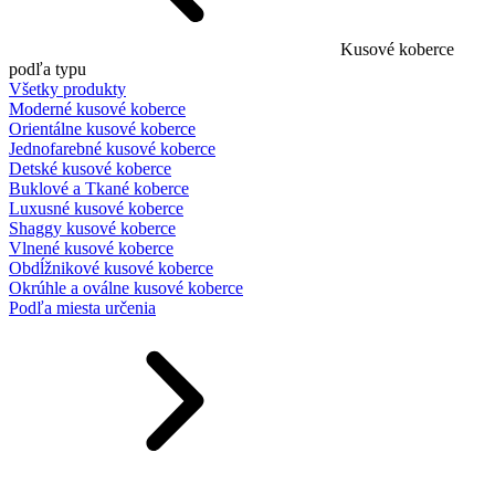
Kusové koberce
podľa typu
Všetky produkty
Moderné kusové koberce
Orientálne kusové koberce
Jednofarebné kusové koberce
Detské kusové koberce
Buklové a Tkané koberce
Luxusné kusové koberce
Shaggy kusové koberce
Vlnené kusové koberce
Obdĺžnikové kusové koberce
Okrúhle a oválne kusové koberce
Podľa miesta určenia