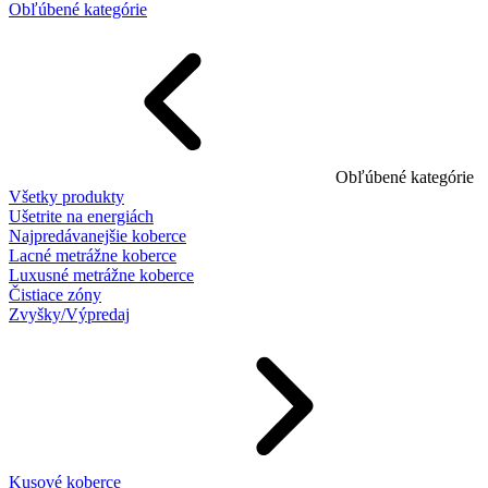
Obľúbené kategórie
Obľúbené kategórie
Všetky produkty
Ušetrite na energiách
Najpredávanejšie koberce
Lacné metrážne koberce
Luxusné metrážne koberce
Čistiace zóny
Zvyšky/Výpredaj
Kusové koberce