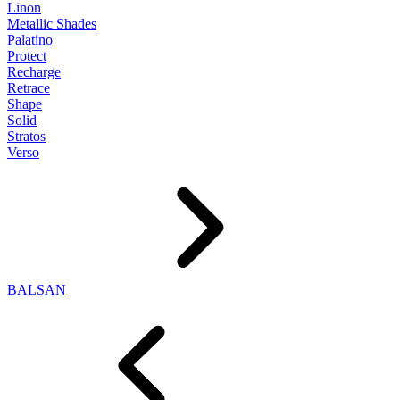
Linon
Metallic Shades
Palatino
Protect
Recharge
Retrace
Shape
Solid
Stratos
Verso
BALSAN