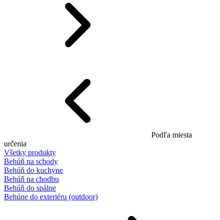
Podľa miesta
určenia
Všetky produkty
Behúň na schody
Behúň do kuchyne
Behúň na chodbu
Behúň do spálne
Behúne do exteriéru (outdoor)