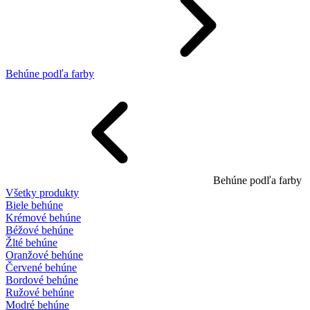
Behúne podľa farby
Behúne podľa farby
Všetky produkty
Biele behúne
Krémové behúne
Béžové behúne
Žlté behúne
Oranžové behúne
Červené behúne
Bordové behúne
Ružové behúne
Modré behúne