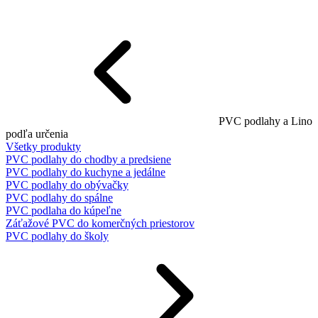
PVC podlahy a Lino
podľa určenia
Všetky produkty
PVC podlahy do chodby a predsiene
PVC podlahy do kuchyne a jedálne
PVC podlahy do obývačky
PVC podlahy do spálne
PVC podlaha do kúpeľne
Záťažové PVC do komerčných priestorov
PVC podlahy do školy