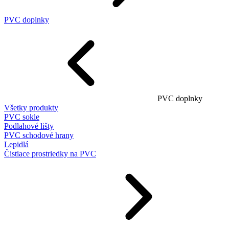
PVC doplnky
PVC doplnky
Všetky produkty
PVC sokle
Podlahové lišty
PVC schodové hrany
Lepidlá
Čistiace prostriedky na PVC