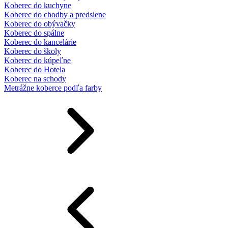
Koberec do kuchyne
Koberec do chodby a predsiene
Koberec do obývačky
Koberec do spálne
Koberec do kancelárie
Koberec do školy
Koberec do kúpeľne
Koberec do Hotela
Koberec na schody
Metrážne koberce podľa farby