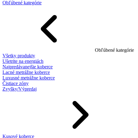
Obľúbené kategórie
Obľúbené kategórie
Všetky produkty
Ušetrite na energiách
Najpredávanejšie koberce
Lacné metrážne koberce
Luxusné metrážne koberce
Čistiace zóny
Zvyšky/Výpredaj
Kusové koberce