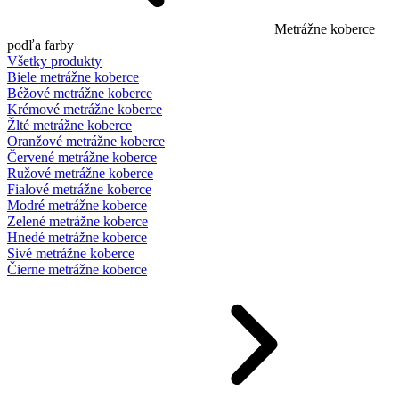
Metrážne koberce
podľa farby
Všetky produkty
Biele metrážne koberce
Béžové metrážne koberce
Krémové metrážne koberce
Žlté metrážne koberce
Oranžové metrážne koberce
Červené metrážne koberce
Ružové metrážne koberce
Fialové metrážne koberce
Modré metrážne koberce
Zelené metrážne koberce
Hnedé metrážne koberce
Sivé metrážne koberce
Čierne metrážne koberce