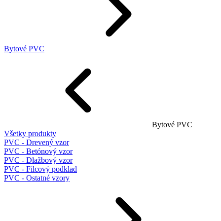
Bytové PVC
Bytové PVC
Všetky produkty
PVC - Drevený vzor
PVC - Betónový vzor
PVC - Dlažbový vzor
PVC - Filcový podklad
PVC - Ostatné vzory