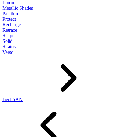
Linon
Metallic Shades
Palatino
Protect
Recharge
Retrace
Shape
Solid
Stratos
Verso
BALSAN