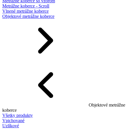
Metrážne koberce so vzorom
Metrážne koberce - Scroll
Vlnené metrážne koberce
Objektové metrážne koberce
Objektové metrážne
koberce
Všetky produkty
Vpichované
Uzlíkové