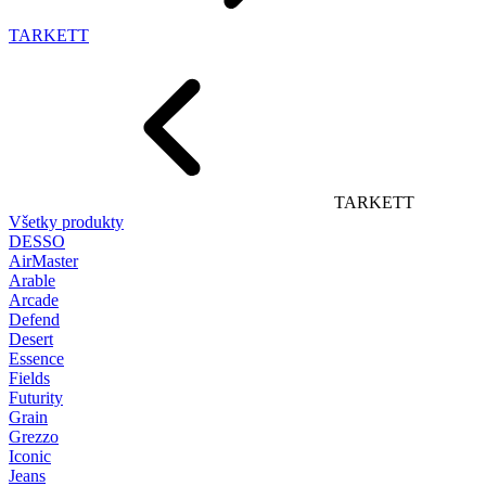
TARKETT
TARKETT
Všetky produkty
DESSO
AirMaster
Arable
Arcade
Defend
Desert
Essence
Fields
Futurity
Grain
Grezzo
Iconic
Jeans