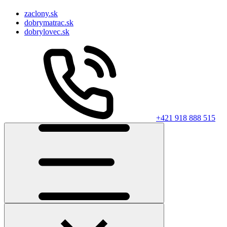
zaclony.sk
dobrymatrac.sk
dobrylovec.sk
+421 918 888 515