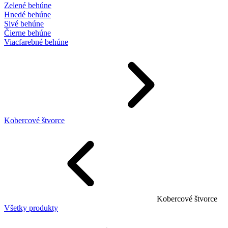
Zelené behúne
Hnedé behúne
Sivé behúne
Čierne behúne
Viacfarebné behúne
Kobercové štvorce
Kobercové štvorce
Všetky produkty