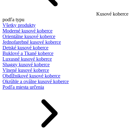
Kusové koberce
podľa typu
Všetky produkty
Moderné kusové koberce
Orientálne kusové koberce
Jednofarebné kusové koberce
Detské kusové koberce
Buklové a Tkané koberce
Luxusné kusové koberce
Shaggy kusové koberce
Vlnené kusové koberce
Obdĺžnikové kusové koberce
Okrúhle a oválne kusové koberce
Podľa miesta určenia