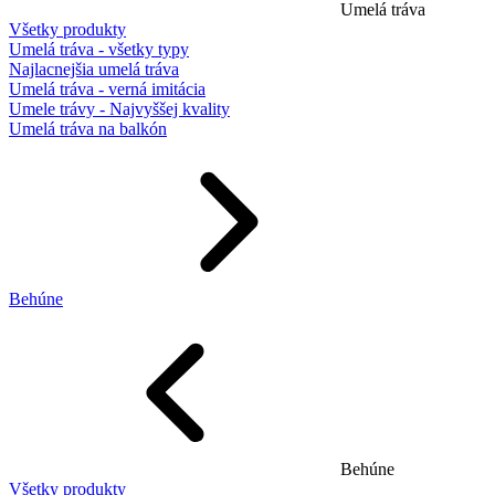
Umelá tráva
Všetky produkty
Umelá tráva - všetky typy
Najlacnejšia umelá tráva
Umelá tráva - verná imitácia
Umele trávy - Najvyššej kvality
Umelá tráva na balkón
Behúne
Behúne
Všetky produkty