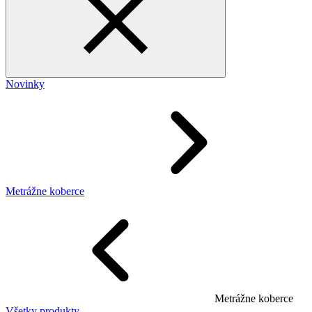
Novinky
Metrážne koberce
Metrážne koberce
Všetky produkty