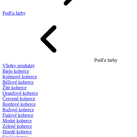
Podľa farby
Podľa farby
Všetky produkty
Biele koberce
Krémové koberce
Béžové koberce
Žlté koberce
Oranžové koberce
Červené koberce
Bordové koberce
Ružové koberce
Fialové koberce
Modré koberce
Zelené koberce
Hnedé koberce