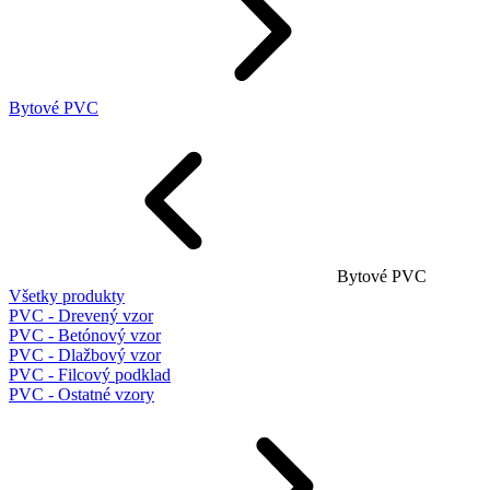
Bytové PVC
Bytové PVC
Všetky produkty
PVC - Drevený vzor
PVC - Betónový vzor
PVC - Dlažbový vzor
PVC - Filcový podklad
PVC - Ostatné vzory