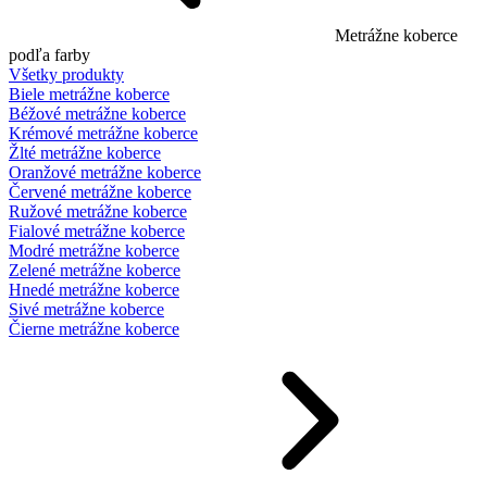
Metrážne koberce
podľa farby
Všetky produkty
Biele metrážne koberce
Béžové metrážne koberce
Krémové metrážne koberce
Žlté metrážne koberce
Oranžové metrážne koberce
Červené metrážne koberce
Ružové metrážne koberce
Fialové metrážne koberce
Modré metrážne koberce
Zelené metrážne koberce
Hnedé metrážne koberce
Sivé metrážne koberce
Čierne metrážne koberce