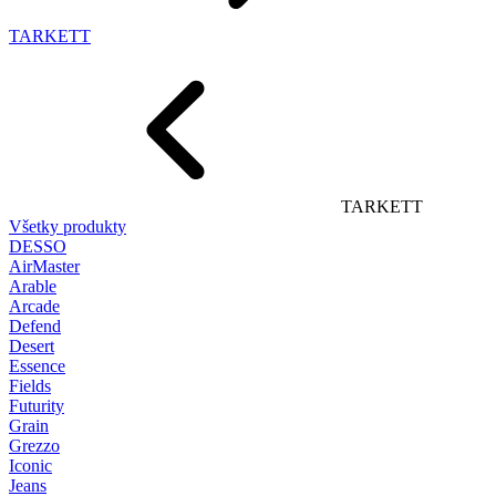
TARKETT
TARKETT
Všetky produkty
DESSO
AirMaster
Arable
Arcade
Defend
Desert
Essence
Fields
Futurity
Grain
Grezzo
Iconic
Jeans