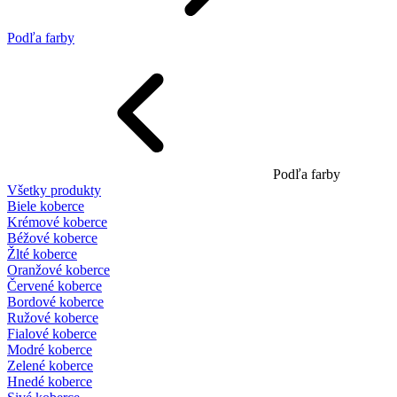
Podľa farby
Podľa farby
Všetky produkty
Biele koberce
Krémové koberce
Béžové koberce
Žlté koberce
Oranžové koberce
Červené koberce
Bordové koberce
Ružové koberce
Fialové koberce
Modré koberce
Zelené koberce
Hnedé koberce