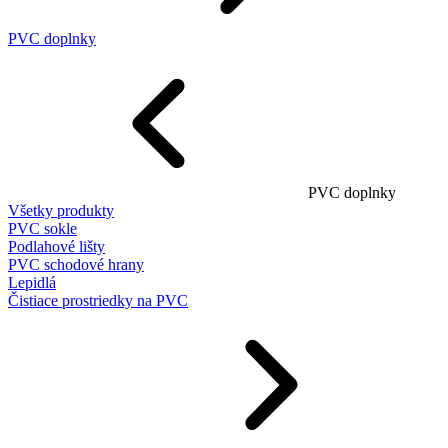
PVC doplnky
PVC doplnky
Všetky produkty
PVC sokle
Podlahové lišty
PVC schodové hrany
Lepidlá
Čistiace prostriedky na PVC