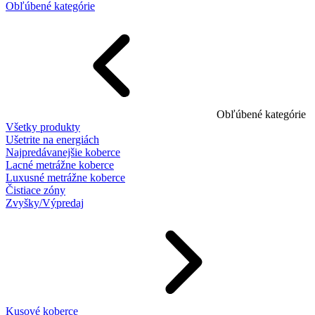
Obľúbené kategórie
Obľúbené kategórie
Všetky produkty
Ušetrite na energiách
Najpredávanejšie koberce
Lacné metrážne koberce
Luxusné metrážne koberce
Čistiace zóny
Zvyšky/Výpredaj
Kusové koberce