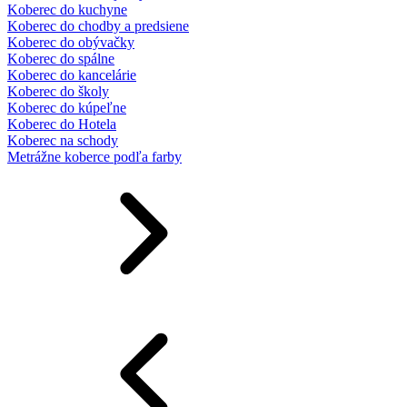
Koberec do kuchyne
Koberec do chodby a predsiene
Koberec do obývačky
Koberec do spálne
Koberec do kancelárie
Koberec do školy
Koberec do kúpeľne
Koberec do Hotela
Koberec na schody
Metrážne koberce podľa farby