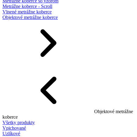
Metrážne koberce so vzorom
Metrážne koberce - Scroll
Vlnené metrážne koberce
Objektové metrážne koberce
Objektové metrážne
koberce
Všetky produkty
Vpichované
Uzlíkové