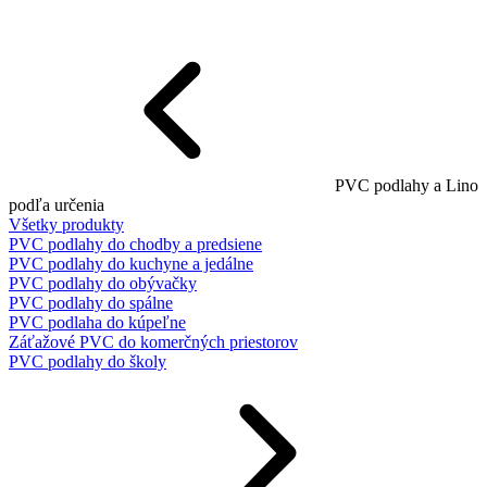
PVC podlahy a Lino
podľa určenia
Všetky produkty
PVC podlahy do chodby a predsiene
PVC podlahy do kuchyne a jedálne
PVC podlahy do obývačky
PVC podlahy do spálne
PVC podlaha do kúpeľne
Záťažové PVC do komerčných priestorov
PVC podlahy do školy