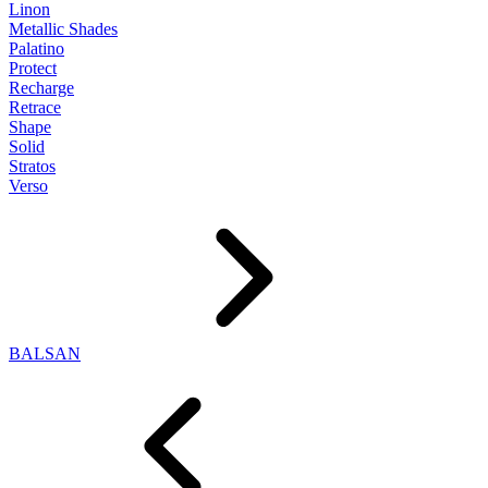
Linon
Metallic Shades
Palatino
Protect
Recharge
Retrace
Shape
Solid
Stratos
Verso
BALSAN