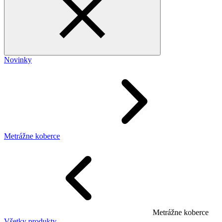
Novinky
Metrážne koberce
Metrážne koberce
Všetky produkty