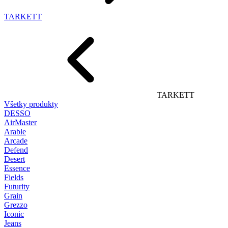
TARKETT
TARKETT
Všetky produkty
DESSO
AirMaster
Arable
Arcade
Defend
Desert
Essence
Fields
Futurity
Grain
Grezzo
Iconic
Jeans