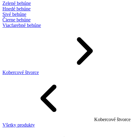
Zelené behúne
Hnedé behúne
Sivé behúne
Čierne behúne
Viacfarebné behúne
Kobercové štvorce
Kobercové štvorce
Všetky produkty