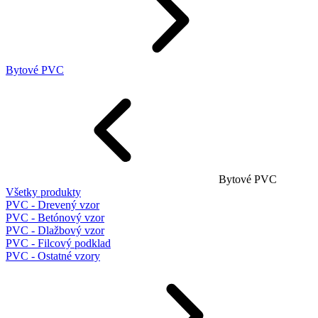
Bytové PVC
Bytové PVC
Všetky produkty
PVC - Drevený vzor
PVC - Betónový vzor
PVC - Dlažbový vzor
PVC - Filcový podklad
PVC - Ostatné vzory