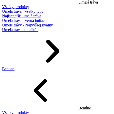
Umelá tráva
Všetky produkty
Umelá tráva - všetky typy
Najlacnejšia umelá tráva
Umelá tráva - verná imitácia
Umele trávy - Najvyššej kvality
Umelá tráva na balkón
Behúne
Behúne
Všetky produkty