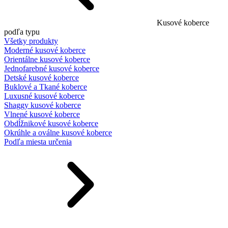
Kusové koberce
podľa typu
Všetky produkty
Moderné kusové koberce
Orientálne kusové koberce
Jednofarebné kusové koberce
Detské kusové koberce
Buklové a Tkané koberce
Luxusné kusové koberce
Shaggy kusové koberce
Vlnené kusové koberce
Obdĺžnikové kusové koberce
Okrúhle a oválne kusové koberce
Podľa miesta určenia