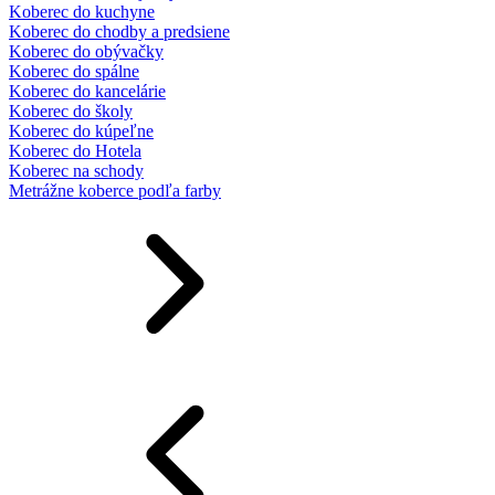
Koberec do kuchyne
Koberec do chodby a predsiene
Koberec do obývačky
Koberec do spálne
Koberec do kancelárie
Koberec do školy
Koberec do kúpeľne
Koberec do Hotela
Koberec na schody
Metrážne koberce podľa farby