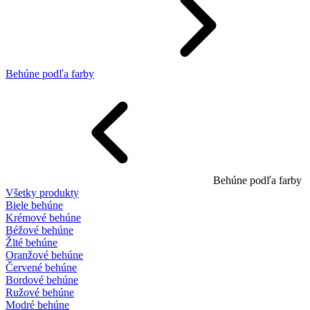
Behúne podľa farby
Behúne podľa farby
Všetky produkty
Biele behúne
Krémové behúne
Béžové behúne
Žlté behúne
Oranžové behúne
Červené behúne
Bordové behúne
Ružové behúne
Modré behúne