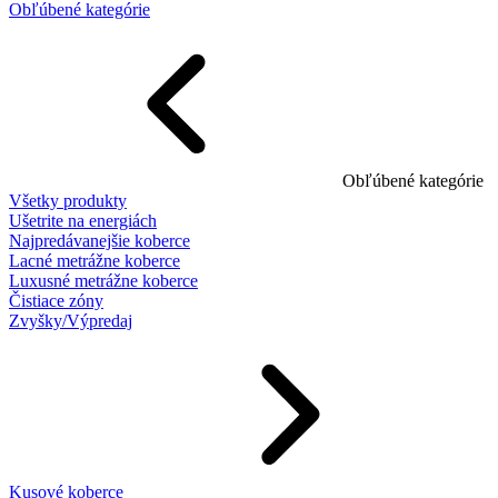
Obľúbené kategórie
Obľúbené kategórie
Všetky produkty
Ušetrite na energiách
Najpredávanejšie koberce
Lacné metrážne koberce
Luxusné metrážne koberce
Čistiace zóny
Zvyšky/Výpredaj
Kusové koberce