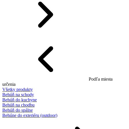
Podľa miesta
určenia
Všetky produkty
Behúň na schody
Behúň do kuchyne
Behúň na chodbu
Behúň do spálne
Behúne do exteriéru (outdoor)