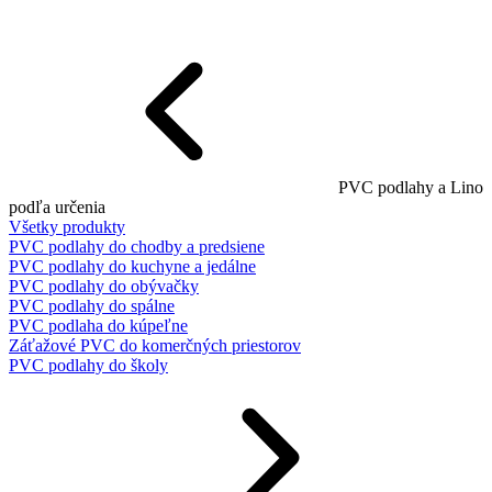
PVC podlahy a Lino
podľa určenia
Všetky produkty
PVC podlahy do chodby a predsiene
PVC podlahy do kuchyne a jedálne
PVC podlahy do obývačky
PVC podlahy do spálne
PVC podlaha do kúpeľne
Záťažové PVC do komerčných priestorov
PVC podlahy do školy