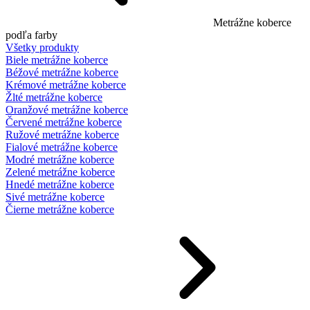
Metrážne koberce
podľa farby
Všetky produkty
Biele metrážne koberce
Béžové metrážne koberce
Krémové metrážne koberce
Žlté metrážne koberce
Oranžové metrážne koberce
Červené metrážne koberce
Ružové metrážne koberce
Fialové metrážne koberce
Modré metrážne koberce
Zelené metrážne koberce
Hnedé metrážne koberce
Sivé metrážne koberce
Čierne metrážne koberce