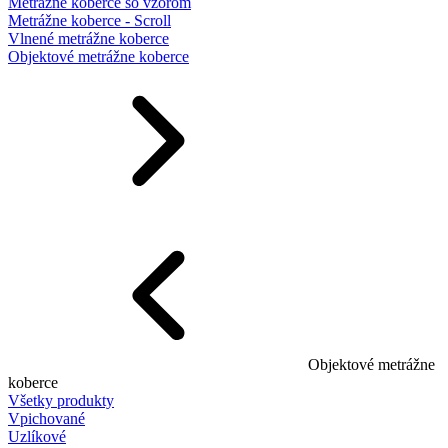
Metrážne koberce so vzorom
Metrážne koberce - Scroll
Vlnené metrážne koberce
Objektové metrážne koberce
Objektové metrážne
koberce
Všetky produkty
Vpichované
Uzlíkové