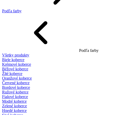
Podľa farby
Podľa farby
Všetky produkty
Biele koberce
Krémové koberce
Béžové koberce
Žlté koberce
Oranžové koberce
Červené koberce
Bordové koberce
Ružové koberce
Fialové koberce
Modré koberce
Zelené koberce
Hnedé koberce