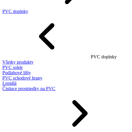
PVC doplnky
PVC doplnky
Všetky produkty
PVC sokle
Podlahové lišty
PVC schodové hrany
Lepidlá
Čistiace prostriedky na PVC