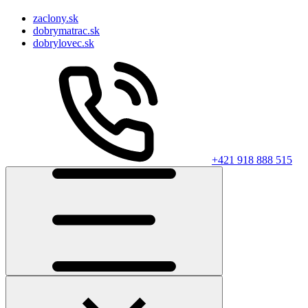
zaclony.sk
dobrymatrac.sk
dobrylovec.sk
+421 918 888 515