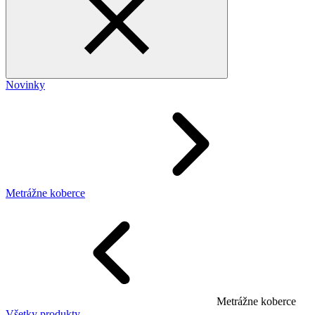
Novinky
Metrážne koberce
Metrážne koberce
Všetky produkty