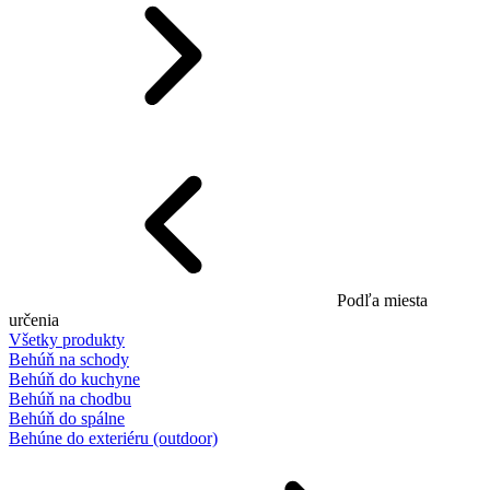
Podľa miesta
určenia
Všetky produkty
Behúň na schody
Behúň do kuchyne
Behúň na chodbu
Behúň do spálne
Behúne do exteriéru (outdoor)