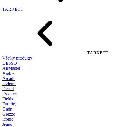
TARKETT
TARKETT
Všetky produkty
DESSO
AirMaster
Arable
Arcade
Defend
Desert
Essence
Fields
Futurity
Grain
Grezzo
Iconic
Jeans