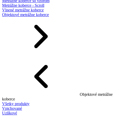
Metrážne koberce so vzorom
Metrážne koberce - Scroll
Vlnené metrážne koberce
Objektové metrážne koberce
Objektové metrážne
koberce
Všetky produkty
Vpichované
Uzlíkové