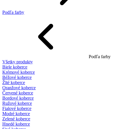
Podľa farby
Podľa farby
Všetky produkty
Biele koberce
Krémové koberce
Béžové koberce
Žlté koberce
Oranžové koberce
Červené koberce
Bordové koberce
Ružové koberce
Fialové koberce
Modré koberce
Zelené koberce
Hnedé koberce