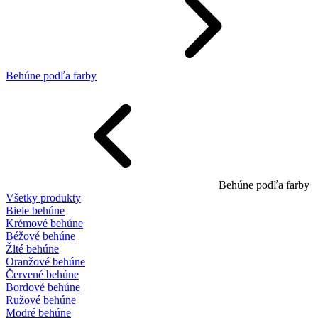
Behúne podľa farby
Behúne podľa farby
Všetky produkty
Biele behúne
Krémové behúne
Béžové behúne
Žlté behúne
Oranžové behúne
Červené behúne
Bordové behúne
Ružové behúne
Modré behúne