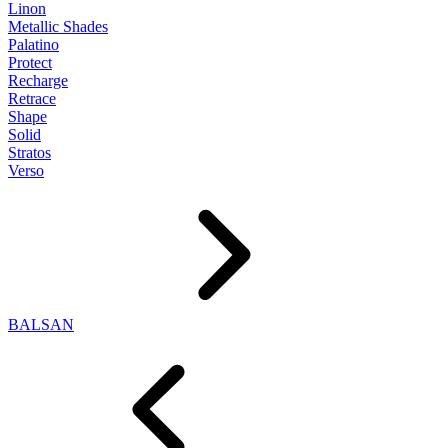
Linon
Metallic Shades
Palatino
Protect
Recharge
Retrace
Shape
Solid
Stratos
Verso
BALSAN