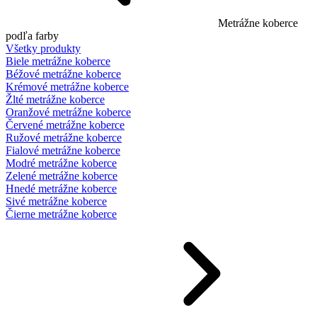
Metrážne koberce
podľa farby
Všetky produkty
Biele metrážne koberce
Béžové metrážne koberce
Krémové metrážne koberce
Žlté metrážne koberce
Oranžové metrážne koberce
Červené metrážne koberce
Ružové metrážne koberce
Fialové metrážne koberce
Modré metrážne koberce
Zelené metrážne koberce
Hnedé metrážne koberce
Sivé metrážne koberce
Čierne metrážne koberce