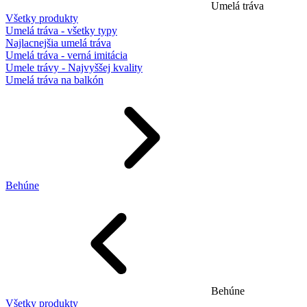
Umelá tráva
Všetky produkty
Umelá tráva - všetky typy
Najlacnejšia umelá tráva
Umelá tráva - verná imitácia
Umele trávy - Najvyššej kvality
Umelá tráva na balkón
Behúne
Behúne
Všetky produkty