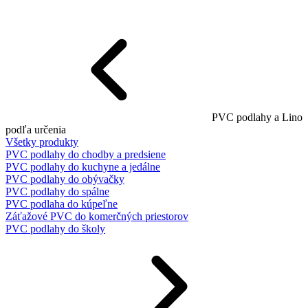
PVC podlahy a Lino
podľa určenia
Všetky produkty
PVC podlahy do chodby a predsiene
PVC podlahy do kuchyne a jedálne
PVC podlahy do obývačky
PVC podlahy do spálne
PVC podlaha do kúpeľne
Záťažové PVC do komerčných priestorov
PVC podlahy do školy