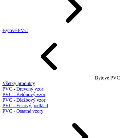
Bytové PVC
Bytové PVC
Všetky produkty
PVC - Drevený vzor
PVC - Betónový vzor
PVC - Dlažbový vzor
PVC - Filcový podklad
PVC - Ostatné vzory