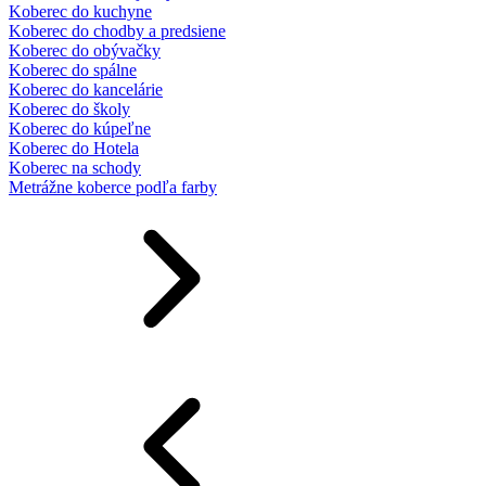
Koberec do kuchyne
Koberec do chodby a predsiene
Koberec do obývačky
Koberec do spálne
Koberec do kancelárie
Koberec do školy
Koberec do kúpeľne
Koberec do Hotela
Koberec na schody
Metrážne koberce podľa farby