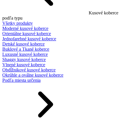
Kusové koberce
podľa typu
Všetky produkty
Moderné kusové koberce
Orientálne kusové koberce
Jednofarebné kusové koberce
Detské kusové koberce
Buklové a Tkané koberce
Luxusné kusové koberce
Shaggy kusové koberce
Vlnené kusové koberce
Obdĺžnikové kusové koberce
Okrúhle a oválne kusové koberce
Podľa miesta určenia