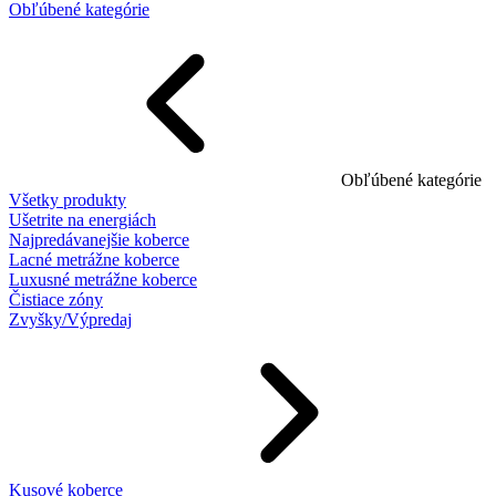
Obľúbené kategórie
Obľúbené kategórie
Všetky produkty
Ušetrite na energiách
Najpredávanejšie koberce
Lacné metrážne koberce
Luxusné metrážne koberce
Čistiace zóny
Zvyšky/Výpredaj
Kusové koberce