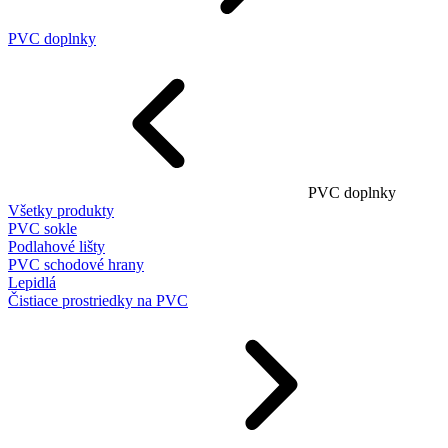
PVC doplnky
PVC doplnky
Všetky produkty
PVC sokle
Podlahové lišty
PVC schodové hrany
Lepidlá
Čistiace prostriedky na PVC