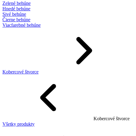
Zelené behúne
Hnedé behúne
Sivé behúne
Čierne behúne
Viacfarebné behúne
Kobercové štvorce
Kobercové štvorce
Všetky produkty