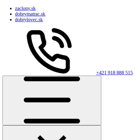
zaclony.sk
dobrymatrac.sk
dobrylovec.sk
+421 918 888 515