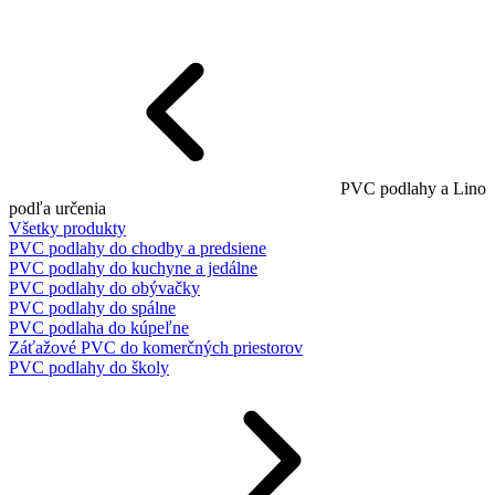
PVC podlahy a Lino
podľa určenia
Všetky produkty
PVC podlahy do chodby a predsiene
PVC podlahy do kuchyne a jedálne
PVC podlahy do obývačky
PVC podlahy do spálne
PVC podlaha do kúpeľne
Záťažové PVC do komerčných priestorov
PVC podlahy do školy