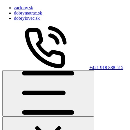
zaclony.sk
dobrymatrac.sk
dobrylovec.sk
+421 918 888 515