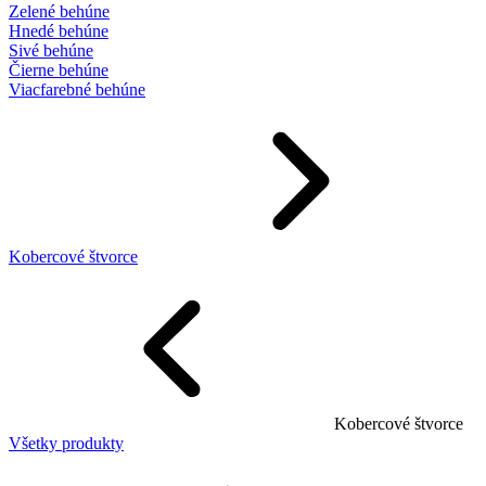
Zelené behúne
Hnedé behúne
Sivé behúne
Čierne behúne
Viacfarebné behúne
Kobercové štvorce
Kobercové štvorce
Všetky produkty