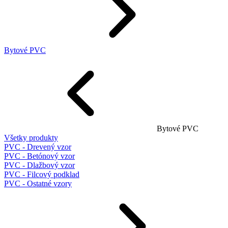
Bytové PVC
Bytové PVC
Všetky produkty
PVC - Drevený vzor
PVC - Betónový vzor
PVC - Dlažbový vzor
PVC - Filcový podklad
PVC - Ostatné vzory