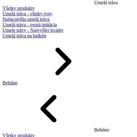
Umelá tráva
Všetky produkty
Umelá tráva - všetky typy
Najlacnejšia umelá tráva
Umelá tráva - verná imitácia
Umele trávy - Najvyššej kvality
Umelá tráva na balkón
Behúne
Behúne
Všetky produkty