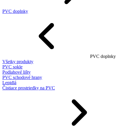
PVC doplnky
PVC doplnky
Všetky produkty
PVC sokle
Podlahové lišty
PVC schodové hrany
Lepidlá
Čistiace prostriedky na PVC