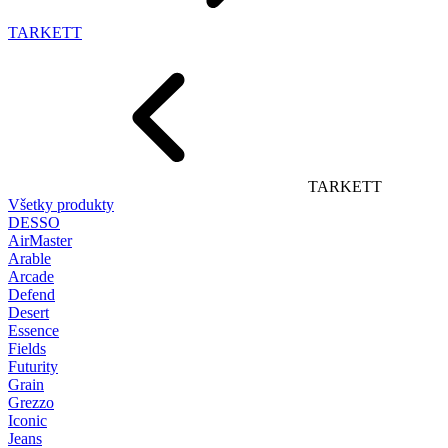
TARKETT
TARKETT
Všetky produkty
DESSO
AirMaster
Arable
Arcade
Defend
Desert
Essence
Fields
Futurity
Grain
Grezzo
Iconic
Jeans