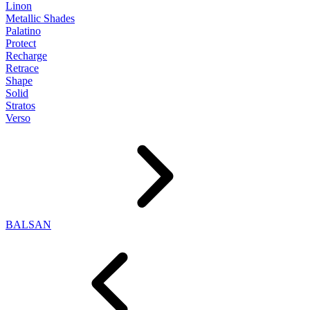
Linon
Metallic Shades
Palatino
Protect
Recharge
Retrace
Shape
Solid
Stratos
Verso
BALSAN