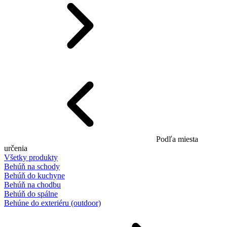
Podľa miesta
určenia
Všetky produkty
Behúň na schody
Behúň do kuchyne
Behúň na chodbu
Behúň do spálne
Behúne do exteriéru (outdoor)