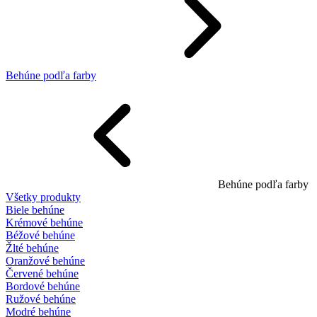
Behúne podľa farby
Behúne podľa farby
Všetky produkty
Biele behúne
Krémové behúne
Béžové behúne
Žlté behúne
Oranžové behúne
Červené behúne
Bordové behúne
Ružové behúne
Modré behúne