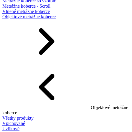
Metrážne koberce so vzorom
Metrážne koberce - Scroll
Vlnené metrážne koberce
Objektové metrážne koberce
Objektové metrážne
koberce
Všetky produkty
Vpichované
Uzlíkové