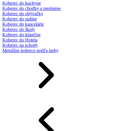
Koberec do kuchyne
Koberec do chodby a predsiene
Koberec do obývačky
Koberec do spálne
Koberec do kancelárie
Koberec do školy
Koberec do kúpeľne
Koberec do Hotela
Koberec na schody
Metrážne koberce podľa farby