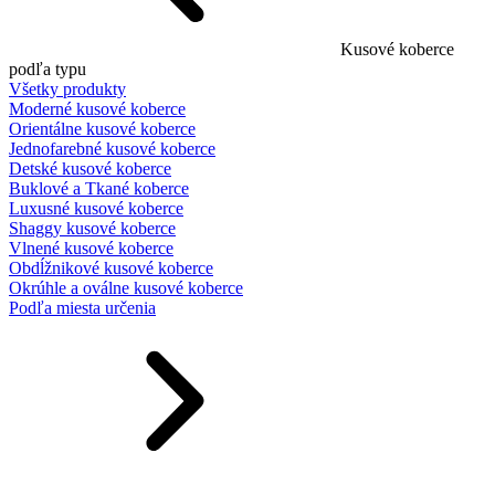
Kusové koberce
podľa typu
Všetky produkty
Moderné kusové koberce
Orientálne kusové koberce
Jednofarebné kusové koberce
Detské kusové koberce
Buklové a Tkané koberce
Luxusné kusové koberce
Shaggy kusové koberce
Vlnené kusové koberce
Obdĺžnikové kusové koberce
Okrúhle a oválne kusové koberce
Podľa miesta určenia