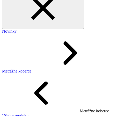
Novinky
Metrážne koberce
Metrážne koberce
Všetky produkty