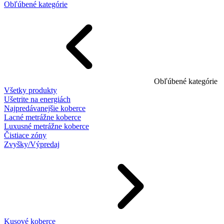
Obľúbené kategórie
Obľúbené kategórie
Všetky produkty
Ušetrite na energiách
Najpredávanejšie koberce
Lacné metrážne koberce
Luxusné metrážne koberce
Čistiace zóny
Zvyšky/Výpredaj
Kusové koberce