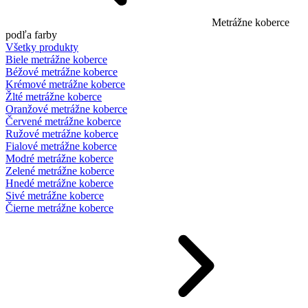
Metrážne koberce
podľa farby
Všetky produkty
Biele metrážne koberce
Béžové metrážne koberce
Krémové metrážne koberce
Žlté metrážne koberce
Oranžové metrážne koberce
Červené metrážne koberce
Ružové metrážne koberce
Fialové metrážne koberce
Modré metrážne koberce
Zelené metrážne koberce
Hnedé metrážne koberce
Sivé metrážne koberce
Čierne metrážne koberce