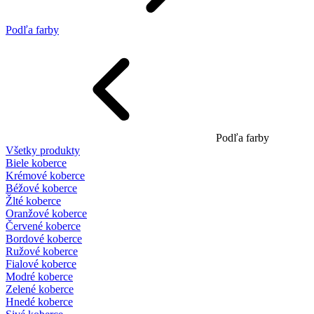
Podľa farby
Podľa farby
Všetky produkty
Biele koberce
Krémové koberce
Béžové koberce
Žlté koberce
Oranžové koberce
Červené koberce
Bordové koberce
Ružové koberce
Fialové koberce
Modré koberce
Zelené koberce
Hnedé koberce