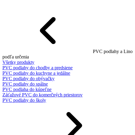
PVC podlahy a Lino
podľa určenia
Všetky produkty
PVC podlahy do chodby a predsiene
PVC podlahy do kuchyne a jedálne
PVC podlahy do obývačky
PVC podlahy do spálne
PVC podlaha do kúpeľne
Záťažové PVC do komerčných priestorov
PVC podlahy do školy