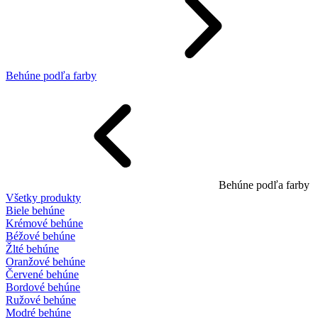
Behúne podľa farby
Behúne podľa farby
Všetky produkty
Biele behúne
Krémové behúne
Béžové behúne
Žlté behúne
Oranžové behúne
Červené behúne
Bordové behúne
Ružové behúne
Modré behúne