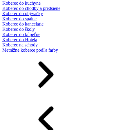
Koberec do kuchyne
Koberec do chodby a predsiene
Koberec do obývačky
Koberec do spálne
Koberec do kancelárie
Koberec do školy
Koberec do kúpeľne
Koberec do Hotela
Koberec na schody
Metrážne koberce podľa farby