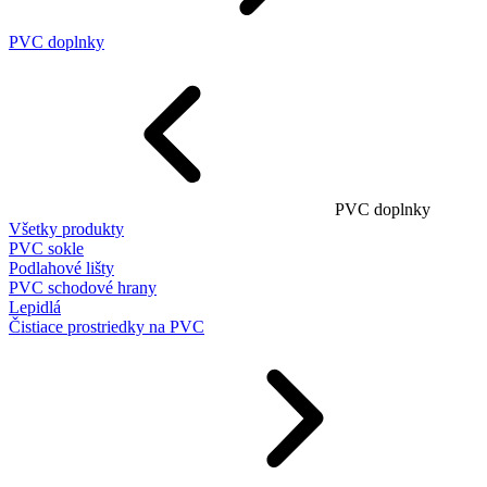
PVC doplnky
PVC doplnky
Všetky produkty
PVC sokle
Podlahové lišty
PVC schodové hrany
Lepidlá
Čistiace prostriedky na PVC