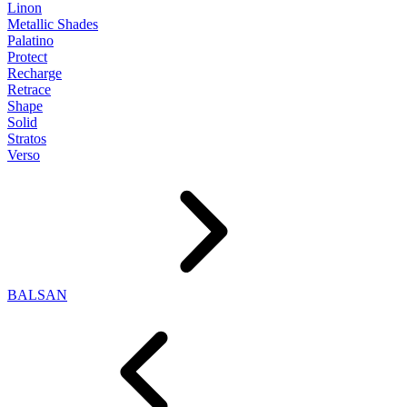
Linon
Metallic Shades
Palatino
Protect
Recharge
Retrace
Shape
Solid
Stratos
Verso
BALSAN