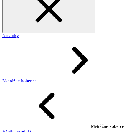
Novinky
Metrážne koberce
Metrážne koberce
Všetky produkty