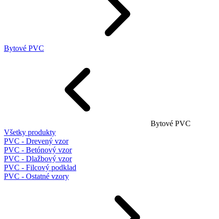
Bytové PVC
Bytové PVC
Všetky produkty
PVC - Drevený vzor
PVC - Betónový vzor
PVC - Dlažbový vzor
PVC - Filcový podklad
PVC - Ostatné vzory