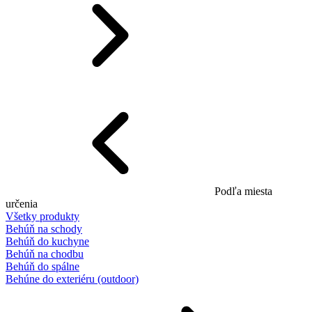
Podľa miesta
určenia
Všetky produkty
Behúň na schody
Behúň do kuchyne
Behúň na chodbu
Behúň do spálne
Behúne do exteriéru (outdoor)