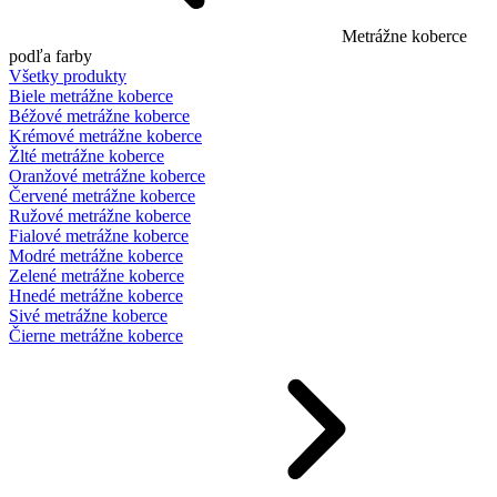
Metrážne koberce
podľa farby
Všetky produkty
Biele metrážne koberce
Béžové metrážne koberce
Krémové metrážne koberce
Žlté metrážne koberce
Oranžové metrážne koberce
Červené metrážne koberce
Ružové metrážne koberce
Fialové metrážne koberce
Modré metrážne koberce
Zelené metrážne koberce
Hnedé metrážne koberce
Sivé metrážne koberce
Čierne metrážne koberce