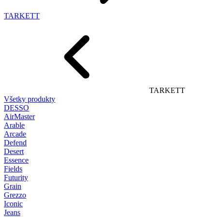
TARKETT
TARKETT
Všetky produkty
DESSO
AirMaster
Arable
Arcade
Defend
Desert
Essence
Fields
Futurity
Grain
Grezzo
Iconic
Jeans