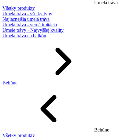
Umelá tráva
Všetky produkty
Umelá tráva - všetky typy
Najlacnejšia umelá tráva
Umelá tráva - verná imitácia
Umele trávy - Najvyššej kvality
Umelá tráva na balkón
Behúne
Behúne
Všetky produkty