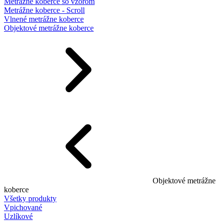
Metrážne koberce so vzorom
Metrážne koberce - Scroll
Vlnené metrážne koberce
Objektové metrážne koberce
Objektové metrážne
koberce
Všetky produkty
Vpichované
Uzlíkové