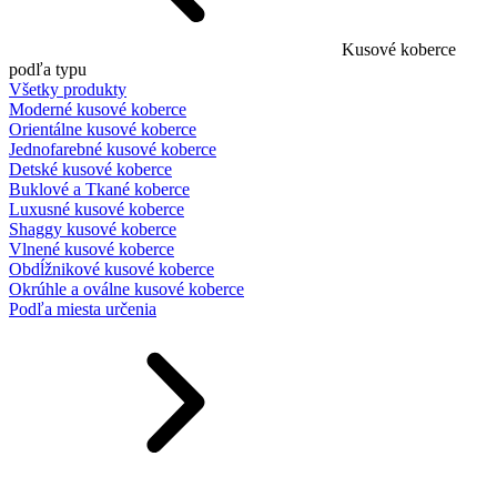
Kusové koberce
podľa typu
Všetky produkty
Moderné kusové koberce
Orientálne kusové koberce
Jednofarebné kusové koberce
Detské kusové koberce
Buklové a Tkané koberce
Luxusné kusové koberce
Shaggy kusové koberce
Vlnené kusové koberce
Obdĺžnikové kusové koberce
Okrúhle a oválne kusové koberce
Podľa miesta určenia