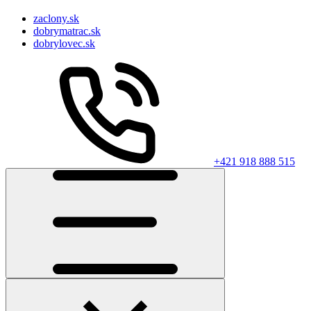
zaclony.sk
dobrymatrac.sk
dobrylovec.sk
+421 918 888 515