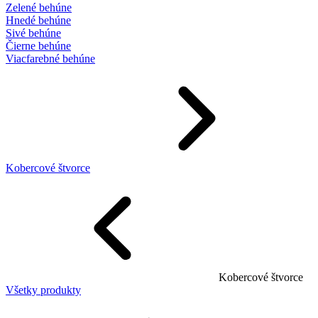
Zelené behúne
Hnedé behúne
Sivé behúne
Čierne behúne
Viacfarebné behúne
Kobercové štvorce
Kobercové štvorce
Všetky produkty