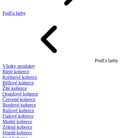
Podľa farby
Podľa farby
Všetky produkty
Biele koberce
Krémové koberce
Béžové koberce
Žlté koberce
Oranžové koberce
Červené koberce
Bordové koberce
Ružové koberce
Fialové koberce
Modré koberce
Zelené koberce
Hnedé koberce