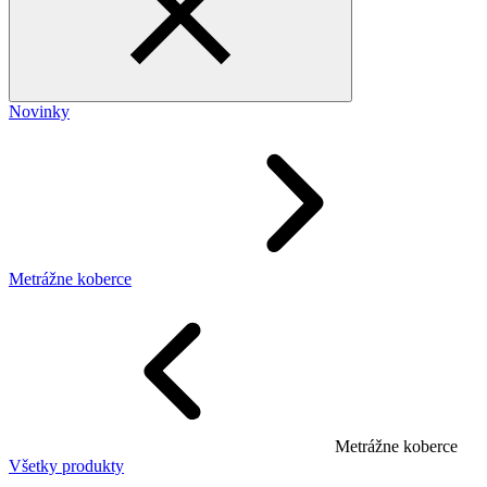
Novinky
Metrážne koberce
Metrážne koberce
Všetky produkty