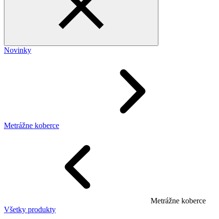
Novinky
Metrážne koberce
Metrážne koberce
Všetky produkty